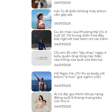
chính ngôn tình
05/07/2025
Hải Tú đi biển không mặc bikini
vẫn gây sốt
05/07/2025
Gu ăn mặc của Phương Mỹ Chi ở
tuổi 22: Trẻ trung, biến hóa đầy
bất ngờ với loạt item chỉ vài trăm
nghìn đã mua được
04/07/2025
Chị em 30 nên “tẩy chay” ngay 4
kiểu quần ống rộng này: Mặc
vào trông vừa quê vừa kéo tụt
chiều cao
04/07/2025
Hồ Ngọc Hà, Chi Pu so body với
bikini “tí hon” giá nghìn USD
04/07/2025
Ái nữ đại gia Minh Nhựa năng
động suốt 9 tháng mang bầu
con thứ 4
04/07/2025