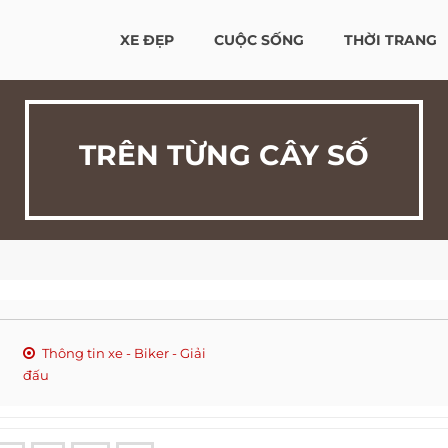
XE ĐẸP
CUỘC SỐNG
THỜI TRANG
TRÊN TỪNG CÂY SỐ
Thông tin xe - Biker - Giải
đấu