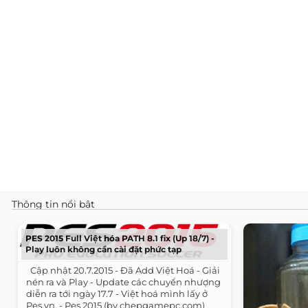
Thông tin nổi bật
PES 2015 Full Việt hóa PATH 8.1 fix (Up 18/7) -
Play luôn không cần cài đặt phức tạp
​ ​ Cập nhật 20.7.2015 - Đã Add Việt Hoá - Giải
nén ra và Play - Update các chuyển nhượng
diễn ra tới ngày 17.7 - Việt hoá mình lấy ở
Pes.vn. - Pes 2015 (by chepgamepc.com)