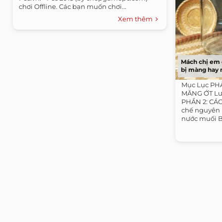
chơi Offline. Các bạn muốn chơi...
Xem thêm
Mách chị em
bị màng hay 
Mục Lục PH
MĂNG ỚT Lưu
PHẦN 2: CÁ
chế nguyên 
nước muối Bư