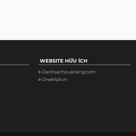
WEBSITE HỮU ÍCH
Danhsachcuahang.com
OneMall.vn