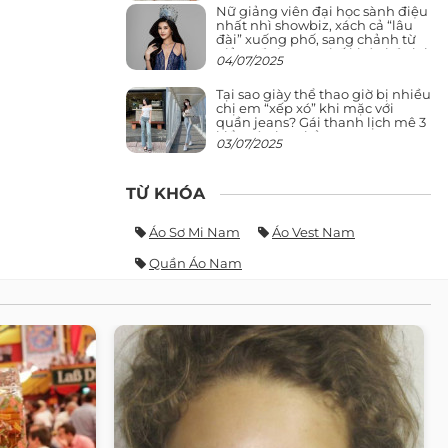
Nữ giảng viên đại học sành điệu
nhất nhì showbiz, xách cả “lâu
đài” xuống phố, sang chảnh từ
giảng đường ra phố khó ai đọ lại
04/07/2025
Tại sao giày thể thao giờ bị nhiều
chị em “xếp xó” khi mặc với
quần jeans? Gái thanh lịch mê 3
kiểu này hơn hẳn
03/07/2025
TỪ KHÓA
Áo Sơ Mi Nam
Áo Vest Nam
Quần Áo Nam