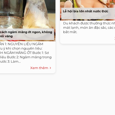
Lễ hội bia lớn nhất nước Đức
Du khách được thưởng thức nh
mát lạnh, món ăn đặc sắc, các
bắt mắt.
 cách ngâm măng ớt ngon, không
nổi váng
ẦN 1: NGUYÊN LIỆU NGÂM
 ý khi chọn nguyên liệu:
CH NGÂM MĂNG ỚT Bước 1: Sơ
liệu Bước 2: Ngâm măng trong
ớc 3: Làm...
Xem thêm