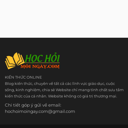
KIẾN THỨC ONLINE
Blog kiến thức, chuyên về tất cả các lĩnh vực giáo dục, cuộc
sống, kinh nghiệm, chia sẻ Website chỉ mang tính chất sưu tầm
kiến thức của cá nhân. Website không có giá trị thương mại.
Chi tiết góp ý gửi về email:
hochoimoingay.com@gmail.com