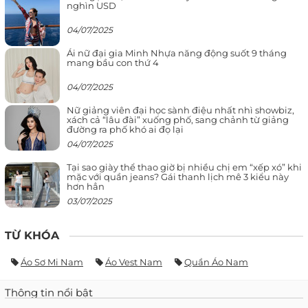
nghìn USD
04/07/2025
Ái nữ đại gia Minh Nhựa năng động suốt 9 tháng
mang bầu con thứ 4
04/07/2025
Nữ giảng viên đại học sành điệu nhất nhì showbiz,
xách cả “lâu đài” xuống phố, sang chảnh từ giảng
đường ra phố khó ai đọ lại
04/07/2025
Tại sao giày thể thao giờ bị nhiều chị em “xếp xó” khi
mặc với quần jeans? Gái thanh lịch mê 3 kiểu này
hơn hẳn
03/07/2025
TỪ KHÓA
Áo Sơ Mi Nam
Áo Vest Nam
Quần Áo Nam
Thông tin nổi bật