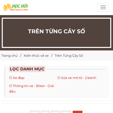
Toggl
navig
TRÊN TỪNG CÂY SỐ
Trang chủ
Kiến thức về xe
Trên Từng Cây Số
LỌC DANH MỤC
Xe đẹp
Sửa xe mô tô - 2 bánh
Thông tin xe - Biker - Giải
đấu