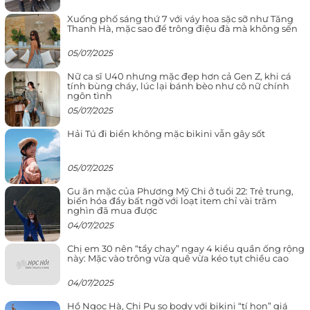
Xuống phố sáng thứ 7 với váy hoa sặc sỡ như Tăng
Thanh Hà, mặc sao để trông điệu đà mà không sến
05/07/2025
Nữ ca sĩ U40 nhưng mặc đẹp hơn cả Gen Z, khi cá
tính bùng cháy, lúc lại bánh bèo như cô nữ chính
ngôn tình
05/07/2025
Hải Tú đi biển không mặc bikini vẫn gây sốt
05/07/2025
Gu ăn mặc của Phương Mỹ Chi ở tuổi 22: Trẻ trung,
biến hóa đầy bất ngờ với loạt item chỉ vài trăm
nghìn đã mua được
04/07/2025
Chị em 30 nên “tẩy chay” ngay 4 kiểu quần ống rộng
này: Mặc vào trông vừa quê vừa kéo tụt chiều cao
04/07/2025
Hồ Ngọc Hà, Chi Pu so body với bikini “tí hon” giá