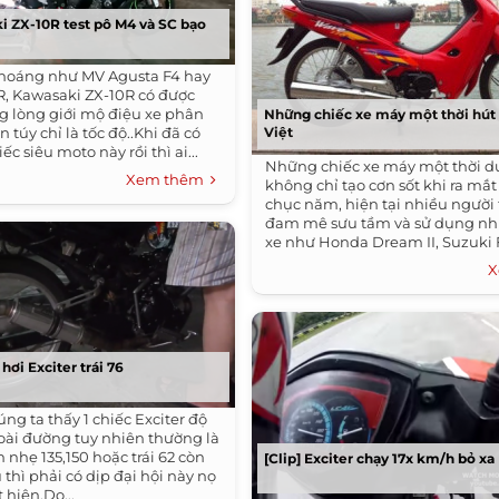
ki ZX-10R test pô M4 và SC bạo
hoáng như MV Agusta F4 hay
 R, Kawasaki ZX-10R có được
ng lòng giới mộ điệu xe phân
Những chiếc xe máy một thời hút 
n túy chỉ là tốc độ..Khi đã có
Việt
iếc siêu moto này rồi thì ai...
Những chiếc xe máy một thời d
Xem thêm
không chỉ tạo cơn sốt khi ra mắ
chục năm, hiện tại nhiều người 
đam mê sưu tầm và sử dụng nh
xe như Honda Dream II, Suzuki 
Honda...
X
 hơi Exciter trái 76
ng ta thấy 1 chiếc Exciter độ
ài đường tuy nhiên thường là
nhẹ 135,150 hoặc trái 62 còn
[Clip] Exciter chạy 17x km/h bỏ xa
 thì phải có dịp đại hội này nọ
 hiện.Do...