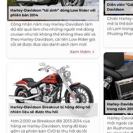
Diễn viên “Gái
Davidson
Harley-Davidson “tái sinh” dòng Low Rider với
phiên bản 2014
Chiếc Harley
mẽ là thế bỗ
Công nhận năm nay Harley-Davidson làm
cô Lam trong 
dữ dội quá làm cho những người mê dòng
Phương Phạm
cruiser như tôi không thể không theo dõi và
theo Harley-Davidson, cái tên Low Rider già
cỗi sẽ được đưa vào danh sách làm mới
với...
Xem thêm
Harley-Davids
Harley-Davidson Breakout bị hỏng đồng hồ
trong năm 20
nhiên liệu sẽ được thu hồi
Harley-Davi
Hơn 2.000 xe Breakout đời 2013-2014 của
mới ngoài cá
hãng xe Harley-Davidson, trong đó bao
án Rushmore
gồm cả phiên bản CVO bị thu hồi do lỗi