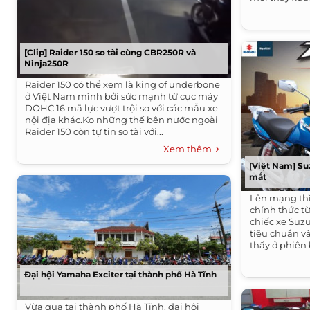
[Clip] Raider 150 so tài cùng CBR250R và
Ninja250R
Raider 150 có thể xem là king of underbone
ở Việt Nam mình bởi sức mạnh từ cục máy
DOHC 16 mã lực vượt trội so với các mẫu xe
nội địa khác.Ko những thế bên nước ngoài
Raider 150 còn tự tin so tài với...
Xem thêm
[Việt Nam] Su
mắt
Lên mạng thì
chính thức từ
chiếc xe Suz
tiêu chuẩn v
thấy ở phiên 
Đại hội Yamaha Exciter tại thành phố Hà Tĩnh
Vừa qua tại thành phố Hà Tĩnh, đại hội