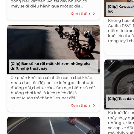
đông Neukirchen, Áo, tại đây những cố
máy sẽ đi diễu hành qua một số địa...
[Clip] Kawasa
lực
Xem thêm
Không hào n
Aprilia RSV4
niềm tin tro
khối lớn thuầ
trong tay 1 ch
[Clip] Bạn sẽ ko rời mắt khi xem những pha
drift nghệ thuật này
Xe phân khối lớn có nhiều cách chơi khác
nhau:chơi tốc độ,chơi xe kiểng,xe đi phượt
đường dài,chơi xe cào cào mạo hiểm và có 1
hướng chơi khá là kích thích đó là
stunt.Muốn trở thành 1 stuner đòi...
[Clip] Test dàn
Xem thêm
Ko khó để chú
máy chạy ngo
những xe làm 
xe cọp xe đấu
mới thấy xuất