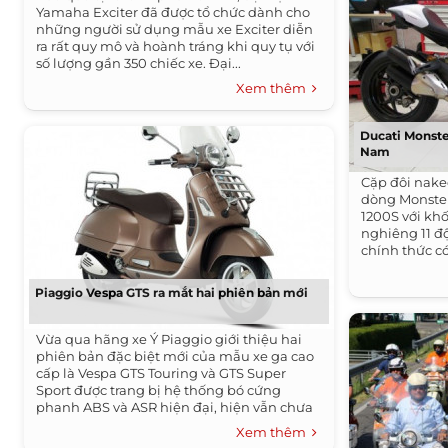
Yamaha Exciter đã được tổ chức dành cho
những người sử dụng mẫu xe Exciter diễn
ra rất quy mô và hoành tráng khi quy tụ với
số lượng gần 350 chiếc xe. Đại...
Xem thêm
Ducati Monste
Nam
Cặp đôi nak
dòng Monster
1200S với khố
nghiêng 11 độ
chính thức c
tại Sài...
Piaggio Vespa GTS ra mắt hai phiên bản mới
Vừa qua hãng xe Ý Piaggio giới thiệu hai
phiên bản đặc biệt mới của mẫu xe ga cao
cấp là Vespa GTS Touring và GTS Super
Sport được trang bị hệ thống bó cứng
phanh ABS và ASR hiện đại, hiện vẫn chưa
được...
Xem thêm