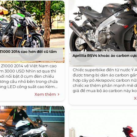
Z1000 2014 cao hơn đời cũ tầm
Aprillia RSV4 khoác áo carbon cực 
 Z1000 2014 về Việt Nam cao
Chiếc superbike đến từ nước Ý A
ầm 3000 USD Nhìn sơ qua thì
được trang bị dàn áo carbon gần 
ới nổi bật ở cụm đèn chiếu
hợp cây pô Akrapovic carbon nữ
gương cầu nhỏ bên trong chứa
chiếc xe thêm phần mạnh mẽ d
ng LED công suất cao​ Kèm...
giá để mua bộ áo carbon này ko 
Xem thêm
X