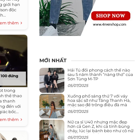
g giới hạn
dson độc
...
em thêm
MỚI NHẤT
Hải Tú đổi phong cách thế nào
sau 5 năm thành “nàng thơ” của
y 100 đứng
Sơn Tùng M-TP
05/07/2025
ot trong
nh thể thao
Xuống phố sáng thứ 7 với váy
hoa sặc sỡ như Tăng Thanh Hà,
ủa thanh
mặc sao để trông điệu đà mà
ng đến với
không sến
05/07/2025
ác bốc...
em thêm
Nữ ca sĩ U40 nhưng mặc đẹp
hơn cả Gen Z, khi cá tính bùng
cháy, lúc lại bánh bèo như cô nữ
chính ngôn tình
05/07/2025