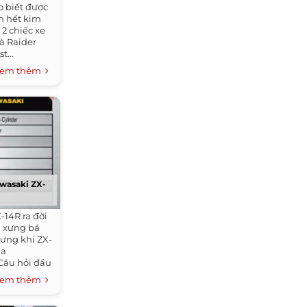
o biết được
ần hết kim
2 chiếc xe
à Raider
t...
em thêm
awasaki ZX-
-14R ra đời
g xưng bá
ưng khi ZX-
ủa
.Câu hỏi đầu
em thêm