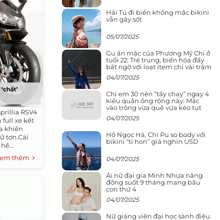
Hải Tú đi biển không mặc bikini
vẫn gây sốt
05/07/2025
Gu ăn mặc của Phương Mỹ Chi ở
tuổi 22: Trẻ trung, biến hóa đầy
bất ngờ với loạt item chỉ vài trăm
nghìn đã mua được
04/07/2025
‘chất’
Chị em 30 nên “tẩy chay” ngay 4
kiểu quần ống rộng này: Mặc
vào trông vừa quê vừa kéo tụt
prillia RSV4
chiều cao
04/07/2025
full xe kết
a khiên
Hồ Ngọc Hà, Chi Pu so body với
ữ tợn.Cái
bikini “tí hon” giá nghìn USD
hề...
em thêm
04/07/2025
Ái nữ đại gia Minh Nhựa năng
động suốt 9 tháng mang bầu
con thứ 4
04/07/2025
Nữ giảng viên đại học sành điệu