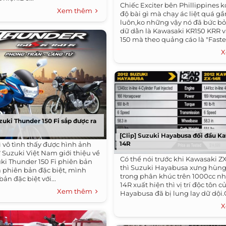
Chiếc Exciter bên Phillippines k
Xem thêm
độ bài gì mà chạy ác liệt quá g
luôn,ko những vậy nó đã bức bỏ 
dữ dằn là Kawasaki KR150 KRR v
150 mà theo quảng cáo là "Fastes
X
zuki Thunder 150 Fi sắp được ra
[Clip] Suzuki Hayabusa đối đầu K
14R
 vô tình thấy được hình ảnh
 Suzuki Việt Nam giới thiệu về
Có thể nói trước khi Kawasaki ZX
uki Thunder 150 Fi phiên bản
thì Suzuki Hayabusa xưng hùn
à phiên bản đặc biệt, mình
trong phân khúc trên 1000cc nh
bản đặc biệt với...
14R xuất hiện thì vị trí độc tôn c
Xem thêm
Hayabusa đã bị lung lay dữ dội
tiên...
X