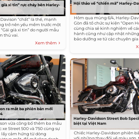
Hội thảo về “chiến mã” Harley-D
 già xì tin” rực cháy bên Harley-
Hôm qua mùng 6/4, Harley-Dav
-Davison “chất” là thế, mạnh
Gòn đã tổ chức sự kiện “Open H
ng trở nên yếu mềm trước một
cùng chia sẻ kinh nghiệm về cá
“Gái già xì tin” do người mẫu
hành cũng như cập nhật những
 thủ vai.
bảo dưỡng xe từ các chuyên gia
Xem thêm
Harley-Davidson...
X
on ra mắt ba phiên bản mới
14
Harley-Davidson Street Bob Speci
dson vừa công bố thêm ba mẫu
biệt tại Việt Nam
c xe Street 500 và 750 cùng sự
Chiếc Harley-Davidson phiên bả
 lấy cảm hứng từ dòng
với những thay đổi về màu sơn, t