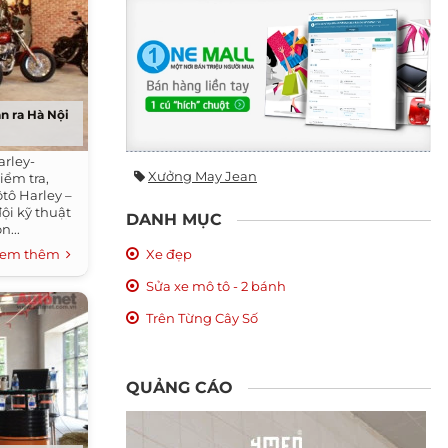
n ra Hà Nội
arley-
Xưởng May Jean
iểm tra,
tô Harley –
ội kỹ thuật
DANH MỤC
n...
Xe đẹp
em thêm
Sửa xe mô tô - 2 bánh
Trên Từng Cây Số
QUẢNG CÁO