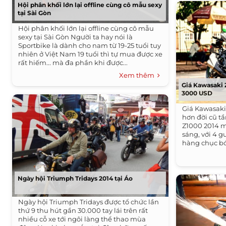
Hội phân khối lớn lại offline cùng cô mẫu sexy
tại Sài Gòn
Hội phân khối lớn lại offline cùng cô mẫu
sexy tại Sài Gòn Người ta hay nói là
Sportbike là dành cho nam từ 19-25 tuổi tuy
nhiên ở Việt Nam 19 tuổi thì tự mua được xe
rất hiếm... mà đa phần khi được...
Xem thêm
Giá Kawasaki 
3000 USD
Giá Kawasaki
hơn đời cũ t
Z1000 2014 m
sáng, với 4 
hàng chục bó
Ngày hội Triumph Tridays 2014 tại Áo
Ngày hội Triumph Tridays được tổ chức lần
thứ 9 thu hút gần 30.000 tay lái trên rất
nhiều cỗ xe tới ngôi làng thể thao mùa