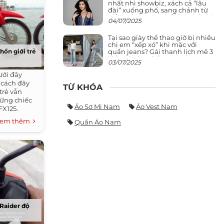
nhất nhì showbiz, xách cả “lâu
đài” xuống phố, sang chảnh từ
giảng đường ra phố khó ai đọ lại
04/07/2025
Tại sao giày thể thao giờ bị nhiều
chị em “xếp xó” khi mặc với
quần jeans? Gái thanh lịch mê 3
hồn giới trẻ
kiểu này hơn hẳn
03/07/2025
ưới đây
t cách đây
TỪ KHÓA
trẻ vẫn
ững chiếc
Áo Sơ Mi Nam
Áo Vest Nam
FX125.
em thêm
Quần Áo Nam
 Raider độ