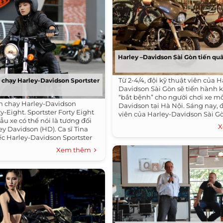
Harley –Davidson Sài Gòn tiến quâ
Từ 2-4/4, đội kỹ thuật viên của H
nh chạy Harley-Davidson Sportster
Davidson Sài Gòn sẽ tiến hành k
“bắt bệnh” cho người chơi xe mô
ình chạy Harley-Davidson
Davidson tại Hà Nội. Sáng nay, đ
ty-Eight. Sportster Forty Eight
viên của Harley-Davidson Sài Gò
ẫu xe có thể nói là tương đối
X
y Davidson (HD). Ca sĩ Tina
ếc Harley-Davidson Sportster
an...
Xem thêm