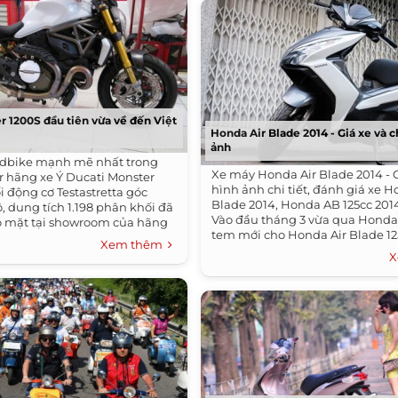
r 1200S đầu tiên vừa về đến Việt
Honda Air Blade 2014 - Giá xe và ch
ảnh
edbike mạnh mẽ nhất trong
Xe máy Honda Air Blade 2014 - G
 hãng xe Ý Ducati Monster
hình ảnh chi tiết, đánh giá xe H
i động cơ Testastretta góc
Blade 2014, Honda AB 125cc 201
, dung tích 1.198 phân khối đã
Vào đầu tháng 3 vừa qua Honda
ó mặt tại showroom của hãng
tem mới cho Honda Air Blade 125
Xem thêm
nhiều mẫu...
X