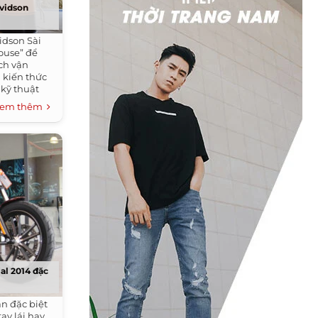
avidson
idson Sài
ouse” để
ch vận
 kiến thức
 kỹ thuật
em thêm
al 2014 đặc
n đặc biệt
ay lái hay