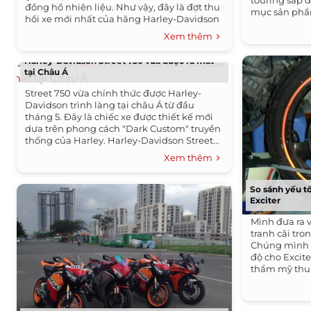
touring sắp 
đồng hồ nhiên liệu. Như vậy, đây là đợt thu
mục sản phẩ
hồi xe mới nhất của hãng Harley-Davidson
Low Rider,...
sau...
Xem thêm
Harley-Davidson Street 750 vừa được ra mắt
tại Châu Á
Street 750 vừa chính thức được Harley-
Davidson trình làng tại châu Á từ đầu
tháng 5. Đây là chiếc xe được thiết kế mới
dựa trên phong cách "Dark Custom" truyền
thống của Harley. Harley-Davidson Street...
Xem thêm
So sánh yếu 
Exciter
Mình đưa ra 
tranh cãi tro
Chúng mình 
độ cho Excite
thẩm mỹ thui