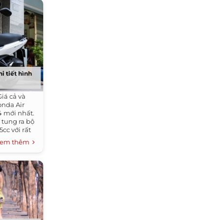
i tiết hình
iá cả và
onda Air
4 mới nhất.
 tung ra bộ
cc với rất
em thêm