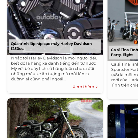
Qúa trình lắp ráp cục máy Harley Davidson
1250cc.
Ca sĩ Tina Tì
Forty-Eight
Nhắc tới Harley Davidson là mọi người đều
biết đó là hãng xe danh tiếng đến từ nước
Ca sĩ Tina T
Mỹ với bề dày lịch sử hãng luôn cho ra đời
Sportster For
những mẫu xe ấn tượng mà mỗi lần ra
(48) là một m
đường ai cũng phải ngoái...
mới của Harle
Tình trên chi
Xem thêm
Forty-Eight​ B