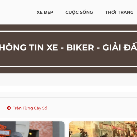
XE ĐẸP
CUỘC SỐNG
THỜI TRANG
HÔNG TIN XE - BIKER - GIẢI Đ
Trên Từng Cây Số