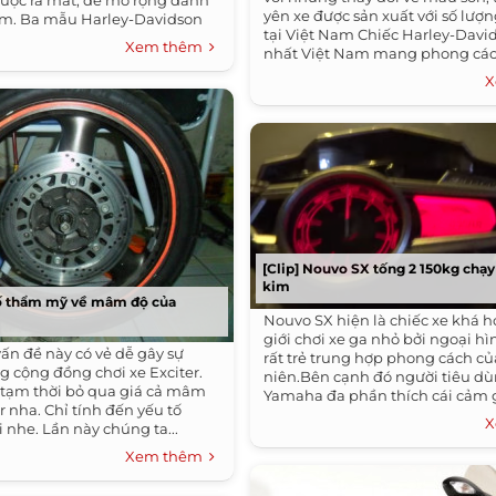
được ra mắt, để mở rộng danh
yên xe được sản xuất với số lượn
m. Ba mẫu Harley-Davidson
tại Việt Nam Chiếc Harley-Davi
Xem thêm
nhất Việt Nam mang phong cách
X
[Clip] Nouvo SX tống 2 150kg chạ
kim
tố thẩm mỹ về mâm độ của
Nouvo SX hiện là chiếc xe khá h
giới chơi xe ga nhỏ bởi ngoại hì
vấn đề này có vẻ dễ gây sự
rất trẻ trung hợp phong cách c
ng cộng đồng chơi xe Exciter.
niên.Bên cạnh đó người tiêu dù
tạm thời bỏ qua giá cả mâm
Yamaha đa phần thích cái cảm gi
r nha. Chỉ tính đến yếu tố
X
 nhe. Lần này chúng ta...
Xem thêm