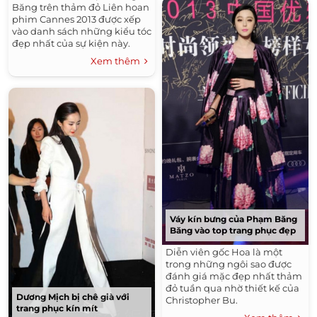
Băng trên thảm đỏ Liên hoan
phim Cannes 2013 được xếp
vào danh sách những kiểu tóc
đẹp nhất của sự kiện này.
Dưới đây là...
Xem thêm
Váy kín bưng của Phạm Băng
Băng vào top trang phục đẹp
Diễn viên gốc Hoa là một
trong những ngôi sao được
đánh giá mặc đẹp nhất thảm
đỏ tuần qua nhờ thiết kế của
Dương Mịch bị chê già với
Christopher Bu.
trang phục kín mít