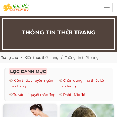
Toggl
navig
THÔNG TIN THỜI TRANG
Trang chủ
Kiến thức thời trang
Thông tin thời trang
LỌC DANH MỤC
Kiến thức chuyên ngành
Chân dung nhà thiết kế
thời trang
thời trang
Tư vấn bí quyết mặc đẹp
Phối - Mix đồ