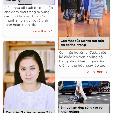
Siêu mẫu tái xuất để diễn tập
cho đêm thời trang "Những
cánh bướm cuối thu". Cô
nhanh nhẹn, vui vẻ và tinh
thần hoàn toàn tốt.
Xem thêm
Con mắt của Kenzo hút hồn
tín đồ thời trang
Con mắt huyền bí được thiết
kế khéo léo trên những bộ
trang phục khiến người đối
diện bị thu hút ngay lập tức.
Xem thêm
9 mẹo làm đẹp sáng tạo với
khăn quàng
Cách làm 3 kiểu tóc xoăn đơn