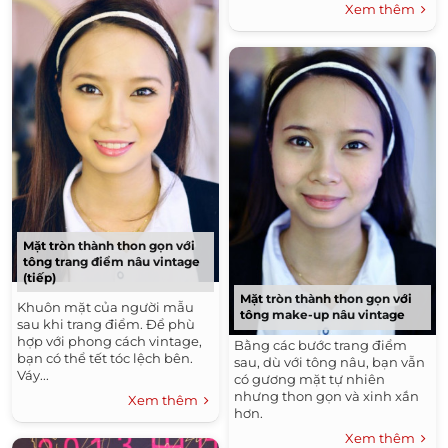
Xem thêm
Mặt tròn thành thon gọn với
tông trang điểm nâu vintage
(tiếp)
Mặt tròn thành thon gọn với
Khuôn mặt của người mẫu
tông make-up nâu vintage
sau khi trang điểm. Để phù
hợp với phong cách vintage,
Bằng các bước trang điểm
bạn có thể tết tóc lệch bên.
sau, dù với tông nâu, bạn vẫn
Váy...
có gương mặt tự nhiên
nhưng thon gọn và xinh xắn
Xem thêm
hơn.
Xem thêm