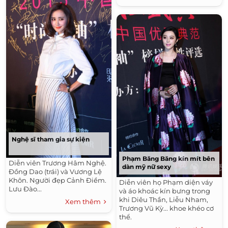
Nghệ sĩ tham gia sự kiện
Phạm Băng Băng kín mít bên
Diễn viên Trương Hâm Nghệ.
dàn mỹ nữ sexy
Đồng Dao (trái) và Vương Lệ
Khôn. Người đẹp Cảnh Điềm.
Diễn viên họ Phạm diện váy
Lưu Đào...
và áo khoác kín bưng trong
khi Diêu Thần, Liễu Nham,
Xem thêm
Trương Vũ Kỳ... khoe khéo cơ
thể.