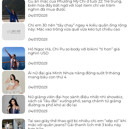
Gu ăn mặc của Phương Mỹ Chi ở tuổi 22: Trẻ trung,
biến hóa đầy bất ngờ với loạt item chỉ vài trăm
nghìn đã mua được
04/07/2025
Chị em 30 nên “tẩy chay” ngay 4 kiểu quần ống rộng
này: Mặc vào trông vừa quê vừa kéo tụt chiều cao
04/07/2025
Hồ Ngọc Hà, Chi Pu so body với bikini “tí hon” giá
nghìn USD
04/07/2025
Ái nữ đại gia Minh Nhựa năng động suốt 9 tháng
mang bầu con thứ 4
04/07/2025
Nữ giảng viên đại học sành điệu nhất nhì showbiz,
xách cả “lâu đài” xuống phố, sang chảnh từ giảng
đường ra phố khó ai đọ lại
04/07/2025
Tại sao giày thể thao giờ bị nhiều chị em “xếp xó” khi
mặc với quần jeans? Gái thanh lịch mê 3 kiểu này
hơn hẳn