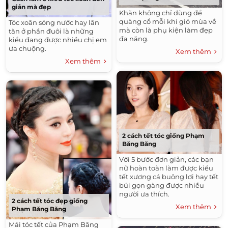
giản mà đẹp
Khăn không chỉ dùng để
quàng cổ mỗi khi gió mùa về
Tóc xoăn sóng nước hay lăn
mà còn là phụ kiện làm đẹp
tăn ở phần đuôi là những
đa năng.
kiểu đang được nhiều chị em
ưa chuộng.
Xem thêm
Xem thêm
2 cách tết tóc giống Phạm
Băng Băng
Với 5 bước đơn giản, các bạn
nữ hoàn toàn làm được kiểu
tết xương cá buông lơi hay tết
búi gọn gàng được nhiều
người ưa thích.
2 cách tết tóc đẹp giống
Xem thêm
Phạm Băng Băng
Mái tóc tết của Phạm Băng