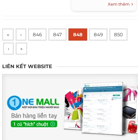
Xem thêm
«
‹
846
847
848
849
850
›
»
LIÊN KẾT WEBSITE