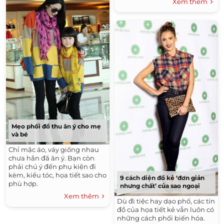
Xem thêm
Mẹo phối đồ thu ăn ý cho mẹ
và bé
Chỉ mặc áo, váy giống nhau
chưa hẳn đã ăn ý. Bạn còn
phải chú ý đến phụ kiện đi
kèm, kiểu tóc, họa tiết sao cho
9 cách diện đồ kẻ ‘đơn giản
phù hợp.
nhưng chất’ của sao ngoại
Xem thêm
Dù đi tiệc hay dạo phố, các tín
đồ của họa tiết kẻ vẫn luôn có
những cách phối biến hóa.