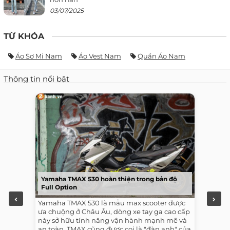
03/07/2025
TỪ KHÓA
Áo Sơ Mi Nam
Áo Vest Nam
Quần Áo Nam
Thông tin nổi bật
Yamaha TMAX 530 hoàn thiện trong bản độ
Full Option
Yamaha TMAX 530 là mẫu max scooter được
ưa chuộng ở Châu Âu, dòng xe tay ga cao cấp
này sở hữu tính năng vận hành mạnh mẽ và
an toàn, TMAX cũng được coi là "đàn anh" của