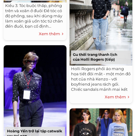
Kiểu 3: Tóc buộc thấp, phồng
trên và xoăn ở đuôi Để tóc có
độ phồng, sau khi dùng máy
làm xoăn giả uốn tóc từ chân
đến đuôi, bạn cố định...
Xem thêm
Gu thời trang thanh lịch
của Holli Rogers (tiếp)
Holli Rogers phối áo mang
họa tiết đôi mắt - một món đồ
hot của nhà Kenzo - với
boyfriend jeans rách gối.
Chiếc sandals mảnh mai kết
hợp khéo léo với bộ cánh...
Xem thêm
Hoàng Yến trở lại tập catwalk
sau tai nạn