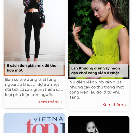
8 cách đơn giản mix đồ thu
Lan Phương diện váy neon
hợp mốt
dạo chơi công viên ở Nhật
Bạn có thể dùng thắt lưng
Nữ diễn viên xinh xắn giữa
ngoài áo khoác, 'dự trữ' một
những cây cổ thụ trong một
đôi bốt cổ cao, giảm thiểu các
công viên lâu đời ở xứ Phù
loại phụ kiện trên người.
Tang.
Xem thêm
Xem thêm