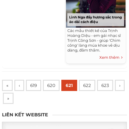
Linh Nga đầy hương sắc trong
áo dài cách điệu
Các mẫu thiết kế của Trịnh
Hoàng Diệu - em gái nhạc sĩ
Trịnh Công Sơn - giúp 'Chim
công' làng múa khoe vẻ dịu
dàng, đằm thắm.
Xem thêm
«
‹
619
620
621
622
623
›
»
LIÊN KẾT WEBSITE