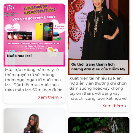
Nước hoa Izzi
Gu thời trang thanh lịch
nhưng đơn điệu của Diễm My
Mùa tựu trường năm nay sẽ
thêm quyến rũ với hương
Xuất hiện tại nhiều sự kiện,
thơm ngọt ngào từ nước hoa
nữ diễn viên thường chỉ chọn
Izzi. Đặc biệt mua nước hoa
đầm suông hoặc váy không
toàn thân Izzi 60ml bạn được
tay ôm thân. Với dạng váy
tặng bút dễ thương; 100ml
Xem thêm
nào, chị cũng luôn kết hợp với
được...
chuỗi vòng cổ ngọc trai kiểu
Xem thêm
layer.