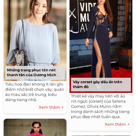
Những trang phục tôn nét
thanh tân của Dương Mịch
Váy corset gây dấu ấn trên
Tiểu hoa đán không ít lần ghi
thảm đỏ
điểm nhờ biết chọn váy, quần
áo màu sắc trẻ trung, kiểu
Thiết kế váy may liền với áo
dáng trang nhã.
nịt ngực (corset) của Selena
Gomez, Olivia Munn nằm
Xem thêm
trong danh sách những trang
phục đẹp nhất tuần qua.
Xem thêm