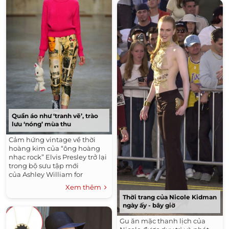
Quần áo như ‘tranh vẽ’, trào
lưu ‘nóng’ mùa thu
Cảm hứng vintage về thời
hoàng kim của “ông hoàng
nhạc rock” Elvis Presley trở lại
trong bộ sưu tập mới
của Ashley William for
Fashion East dưới dạng
Xem thêm
những...
Thời trang của Nicole Kidman
ngày ấy - bây giờ
Gu ăn mặc thanh lịch của