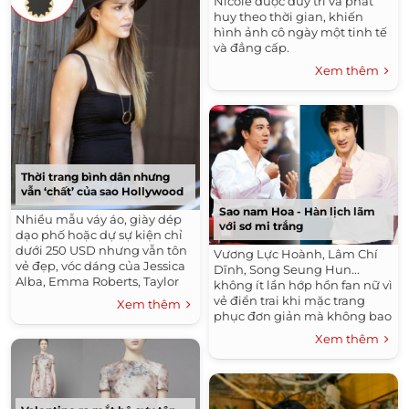
Nicole được duy trì và phát
huy theo thời gian, khiến
hình ảnh cô ngày một tinh tế
và đẳng cấp.
Xem thêm
Thời trang bình dân nhưng
vẫn ‘chất’ của sao Hollywood
Sao nam Hoa - Hàn lịch lãm
Nhiều mẫu váy áo, giày dép
với sơ mi trắng
dạo phố hoặc dự sự kiện chỉ
dưới 250 USD nhưng vẫn tôn
Vương Lực Hoành, Lâm Chí
vẻ đẹp, vóc dáng của Jessica
Dĩnh, Song Seung Hun...
Alba, Emma Roberts, Taylor
không ít lần hớp hồn fan nữ vì
Swift...
vẻ điển trai khi mặc trang
Xem thêm
phục đơn giản mà không bao
giờ lỗi mốt - sơ mi trắng.
Xem thêm