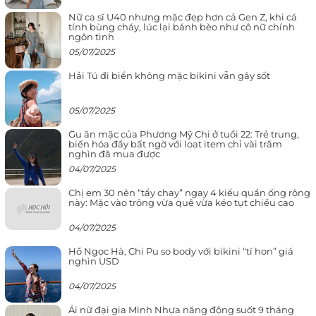
Nữ ca sĩ U40 nhưng mặc đẹp hơn cả Gen Z, khi cá
tính bùng cháy, lúc lại bánh bèo như cô nữ chính
ngôn tình
05/07/2025
Hải Tú đi biển không mặc bikini vẫn gây sốt
05/07/2025
Gu ăn mặc của Phương Mỹ Chi ở tuổi 22: Trẻ trung,
biến hóa đầy bất ngờ với loạt item chỉ vài trăm
nghìn đã mua được
04/07/2025
Chị em 30 nên “tẩy chay” ngay 4 kiểu quần ống rộng
này: Mặc vào trông vừa quê vừa kéo tụt chiều cao
04/07/2025
Hồ Ngọc Hà, Chi Pu so body với bikini “tí hon” giá
nghìn USD
04/07/2025
Ái nữ đại gia Minh Nhựa năng động suốt 9 tháng