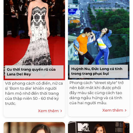
Huỳnh Nu, Đức Long cá tính
Gu thời trang quyến rũ của
trong trang phục bụi
Lana Del Rey
Phong cách "street style" trở
Với phong cách cổ điển, nữ ca
nên bắt mắt khi được phối
sĩ 'Born to die' khiến người
đầy màu sắc cùng cách tạo
hâm mộ nhớ đến thời trang
dáng ngẫu hứng và cá tính
của thập niên 50 - 60 thế kỷ
của hai người mẫu.
trước.
Xem thêm
Xem thêm