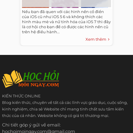
Nếu bạn đã quen với các hình nền cổ điển
của iOS cũ như iOS 5 6 và không thích các
hình màu mè và nữ tính hóa của iOS 7 thì đây
là cơ hội cho bạn để có được các hình nền cũ
trên hệ điều hành...
Xem thêm
KIẾN THỨC ONLINE
Blog kiến thức, chuyên về tất cả các lĩnh vực giáo dục, cuộc sống,
kinh nghiệm, chia sẻ Website chỉ mang tính chất sưu tầm kiến
thức của cá nhân. Website không có giá trị thương mại.
Chi tiết góp ý gửi về email:
hochoimoingay.com@gmail.com