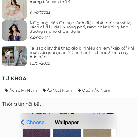
mang bầu con thứ 4
04/07/2025
Nữ giảng viên đại học sành điệu nhất nhì showbiz,
xách cả “lâu đài” xuống phố, sang chảnh từ giảng
đường ra phố khó ai đọ lại
04/07/2025
Tại sao giày thể thao giờ bị nhiều chị em “xếp xó” khi
mặc với quần jeans? Gái thanh lịch mê 3 kiểu này
hơn hẳn
03/07/2025
TỪ KHÓA
Áo Sơ Mi Nam
Áo Vest Nam
Quần Áo Nam
Thông tin nổi bật