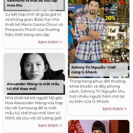
Valentino ra mắt bộ sưu tập
mùa thu
Sự kết hợp tinh tế giữa giá trị
và không gian được hai nhà
thiết kế Maria Grazia Chiuri và
Pierpaolo Piccili của thương
hiệu thời trang cao cấp
Valentino thể hiện trong bộ
Xem thêm
sưu tập Valentino PAP mùa
Thu 2013.
Johnny Trí Nguyễn ‘chất’
cùng G-Shock
Trong trang phục đời thường
Alexander Wang ra mắt mẫu
khỏe khoắn và đầy phong
túi thể thao mới
cách, Johnny Trí Nguyễn thu
hút nhiều người hâm mộ tại
Nhà thiết kế trẻ người Mỹ gốc
sự kiện của G-Shock.
Hoa Alexander Wang vừa hợp
tác với Samsung để ra mắt
Xem thêm
mẫu túi thể thao mới làm từ
100% da cừu với số lượng giới
hạn.
Xem thêm