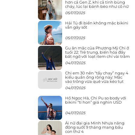
hơn cả Gen Z, khi cá tính bùng
cháy, lúc lại bánh bèo như cô nữ
chính ngôn tình
05/07/2025
Hải Tú đi biển không mặc bikini
vẫn gây sốt
05/07/2025
Gu ăn mặc của Phương Mỹ Chi ở
tuổi 22: Trẻ trung, biến hóa đầy
bất ngờ với loạt item chỉ vài trăm
nghìn đã mua được
04/07/2025
Chị em 30 nên “tẩy chay” ngay 4
kiểu quần ống rộng này: Mặc
vào trông vừa quê vừa kéo tụt
chiều cao
04/07/2025
Hồ Ngọc Hà, Chi Pu so body với
bikini “tí hon” giá nghìn USD
04/07/2025
Ái nữ đại gia Minh Nhựa năng
động suốt 9 tháng mang bầu
con thứ 4