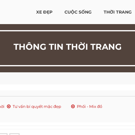
XE ĐẸP
CUỘC SỐNG
THỜI TRANG
THÔNG TIN THỜI TRANG
hời
Tư vấn bí quyết mặc đẹp
Phối - Mix đồ