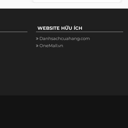
WEBSITE HỮU ÍCH
Danhsachcuahang.com
OneMall.vn