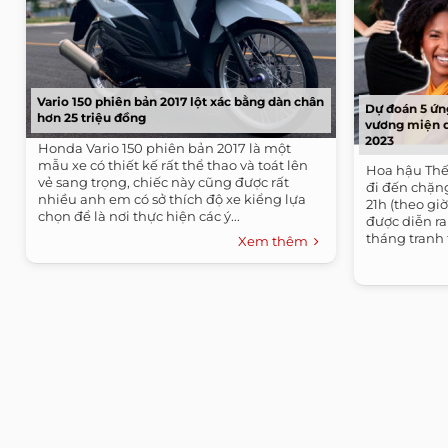
Vario 150 phiên bản 2017 lột xác bằng dàn chân
Dự đoán 5 ứn
hơn 25 triệu đồng
vương miện d
2023
Honda Vario 150 phiên bản 2017 là một
mẫu xe có thiết kế rất thể thao và toát lên
Hoa hậu Thế 
vẻ sang trọng, chiếc này cũng được rất
đi đến chặng
nhiều anh em có sở thích độ xe kiểng lựa
21h (theo gi
chọn để là nơi thực hiện các ý...
được diễn ra
tháng tranh tà
Xem thêm