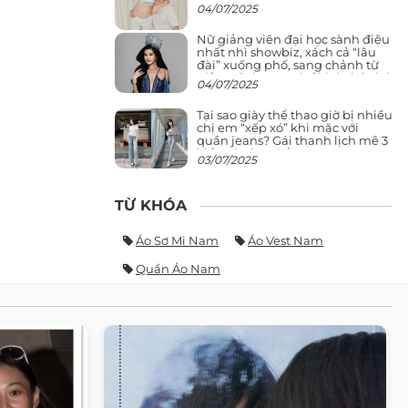
04/07/2025
Nữ giảng viên đại học sành điệu
nhất nhì showbiz, xách cả “lâu
đài” xuống phố, sang chảnh từ
giảng đường ra phố khó ai đọ lại
04/07/2025
Tại sao giày thể thao giờ bị nhiều
chị em “xếp xó” khi mặc với
quần jeans? Gái thanh lịch mê 3
kiểu này hơn hẳn
03/07/2025
TỪ KHÓA
Áo Sơ Mi Nam
Áo Vest Nam
Quần Áo Nam