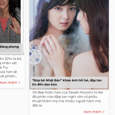
 Bảng phong
n 2014 là bộ
g nhân vật
à Trụ
ứa hẹn sẽ
ới phiên...
“Búp bê Nhật Bản” khoe ảnh hồi bé, đập tan
Xem thêm
tin đồn dao kéo
Vẻ đẹp hoàn hảo của Sasaki Nozomi từ bé
đã phần nào đập tan nghi vấn cô phẫu
thuật thẩm mỹ mà nhiều người hâm mộ
đặt ra.
Xem thêm