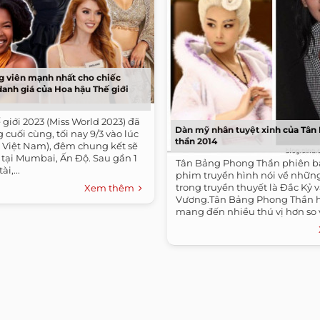
g viên mạnh nhất cho chiếc
anh giá của Hoa hậu Thế giới
giới 2023 (Miss World 2023) đã
Dàn mỹ nhân tuyệt xinh của Tân
 cuối cùng, tối nay 9/3 vào lúc
thần 2014
ờ Việt Nam), đêm chung kết sẽ
 tại Mumbai, Ấn Độ. Sau gần 1
Tân Bảng Phong Thần phiên bả
i,...
phim truyền hình nói về nhữn
trong truyền thuyết là Đắc Kỷ v
Xem thêm
Vương.Tân Bảng Phong Thần h
mang đến nhiều thú vị hơn so v