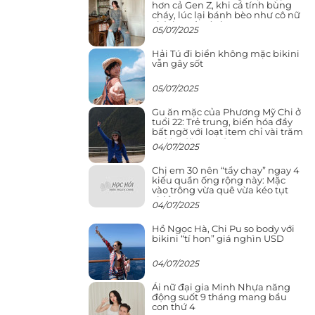
hơn cả Gen Z, khi cá tính bùng
cháy, lúc lại bánh bèo như cô nữ
chính ngôn tình
05/07/2025
Hải Tú đi biển không mặc bikini
vẫn gây sốt
05/07/2025
Gu ăn mặc của Phương Mỹ Chi ở
tuổi 22: Trẻ trung, biến hóa đầy
bất ngờ với loạt item chỉ vài trăm
nghìn đã mua được
04/07/2025
Chị em 30 nên “tẩy chay” ngay 4
kiểu quần ống rộng này: Mặc
vào trông vừa quê vừa kéo tụt
chiều cao
04/07/2025
Hồ Ngọc Hà, Chi Pu so body với
bikini “tí hon” giá nghìn USD
04/07/2025
Ái nữ đại gia Minh Nhựa năng
động suốt 9 tháng mang bầu
con thứ 4