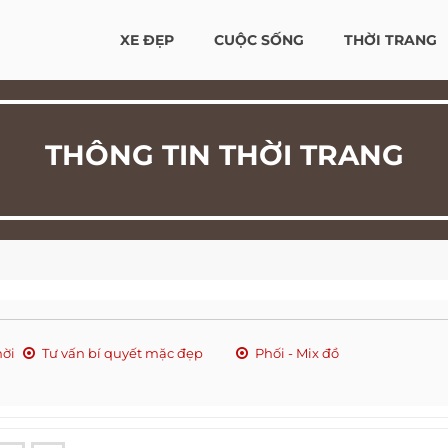
XE ĐẸP
CUỘC SỐNG
THỜI TRANG
THÔNG TIN THỜI TRANG
hời
Tư vấn bí quyết mặc đẹp
Phối - Mix đồ