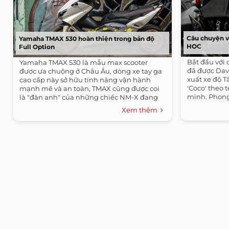
Câu chuyện v
Yamaha TMAX 530 hoàn thiện trong bản độ
HOC
Full Option
Bắt đầu với 
Yamaha TMAX 530 là mẫu max scooter
đã được Davi
được ưa chuộng ở Châu Âu, dòng xe tay ga
xuất xe độ T
cao cấp này sở hữu tính năng vận hành
'Coco' theo 
mạnh mẽ và an toàn, TMAX cũng được coi
mình. Phong
là "đàn anh" của những chiếc NM-X đang
bán tại...
Xem thêm