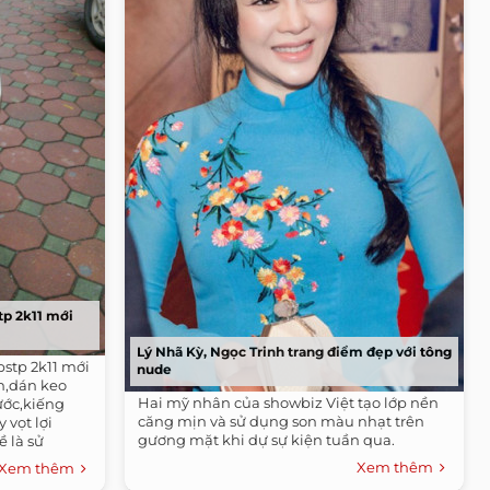
tp 2k11 mới
Lý Nhã Kỳ, Ngọc Trinh trang điểm đẹp với tông
bstp 2k11 mới
nude
n,dán keo
Hai mỹ nhân của showbiz Việt tạo lớp nền
ước,kiếng
căng mịn và sử dụng son màu nhạt trên
vọt lợi
gương mặt khi dự sự kiện tuần qua.
 là sử
Xem thêm
Xem thêm