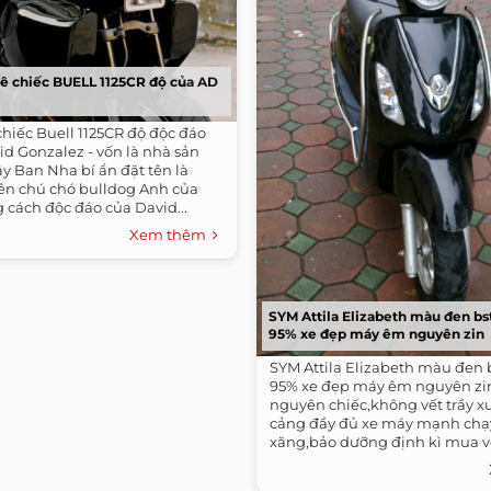
ê chiếc BUELL 1125CR độ của AD
chiếc Buell 1125CR độ độc đáo
d Gonzalez - vốn là nhà sản
ây Ban Nha bí ẩn đặt tên là
tên chú chó bulldog Anh của
 cách độc đáo của David...
Xem thêm
SYM Attila Elizabeth màu đen bs
95% xe đẹp máy êm nguyên zin
SYM Attila Elizabeth màu đen 
95% xe đẹp máy êm nguyên zi
nguyên chiếc,không vết trầy x
cảng đầy đủ xe máy mạnh chạy 
xăng,bảo dưỡng định kì mua về
dụng...