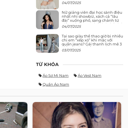
04/07/2025
Nữ giảng viên đại học sành điệu
nhất nhì showbiz, xách cả “lâu
đài” xuống phố, sang chảnh từ
giảng đường ra phố khó ai đọ lại
04/07/2025
Tại sao giày thể thao giờ bị nhiều
chị em “xếp xó” khi mặc với
quần jeans? Gái thanh lịch mê 3
kiểu này hơn hẳn
03/07/2025
TỪ KHÓA
Áo Sơ Mi Nam
Áo Vest Nam
Quần Áo Nam