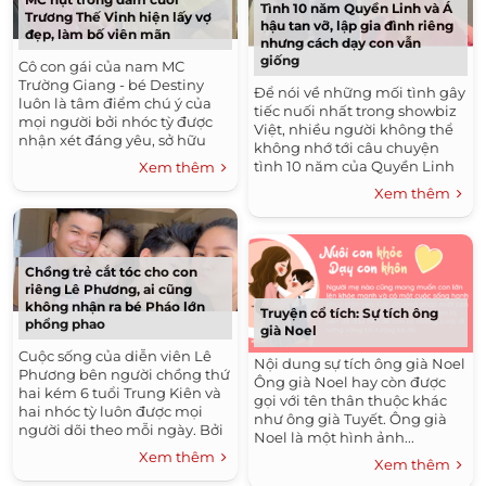
Tình 10 năm Quyền Linh và Á
Trương Thế Vinh hiện lấy vợ
hậu tan vỡ, lập gia đình riêng
đẹp, làm bố viên mãn
nhưng cách dạy con vẫn
giống
Cô con gái của nam MC
Trường Giang - bé Destiny
Để nói về những mối tình gây
luôn là tâm điểm chú ý của
tiếc nuối nhất trong showbiz
mọi người bởi nhóc tỳ được
Việt, nhiều người không thể
nhận xét đáng yêu, sở hữu
không nhớ tới câu chuyện
nhiều nét của cả bố và mẹ. Bé
tình 10 năm của Quyền Linh
Xem thêm
là kết quả của cuộc...
và Trịnh Kim Chi. Từ ngày còn
Xem thêm
là một sinh viên...
Chồng trẻ cắt tóc cho con
riêng Lê Phương, ai cũng
không nhận ra bé Pháo lớn
Truyện cổ tích: Sự tích ông
phổng phao
già Noel
Cuộc sống của diễn viên Lê
Nội dung sự tích ông già Noel
Phương bên người chồng thứ
Ông già Noel hay còn được
hai kém 6 tuổi Trung Kiên và
gọi với tên thân thuộc khác
hai nhóc tỳ luôn được mọi
như ông già Tuyết. Ông già
người dõi theo mỗi ngày. Bởi
Noel là một hình ảnh...
sau hôn nhân tan vỡ với
Xem thêm
Xem thêm
Quách Ngọc Ngoan, giờ mẹ...