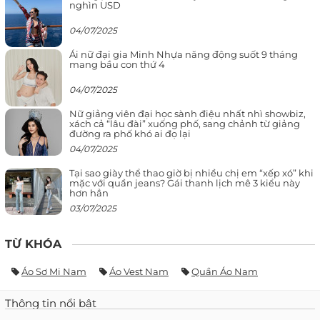
nghìn USD
04/07/2025
Ái nữ đại gia Minh Nhựa năng động suốt 9 tháng
mang bầu con thứ 4
04/07/2025
Nữ giảng viên đại học sành điệu nhất nhì showbiz,
xách cả “lâu đài” xuống phố, sang chảnh từ giảng
đường ra phố khó ai đọ lại
04/07/2025
Tại sao giày thể thao giờ bị nhiều chị em “xếp xó” khi
mặc với quần jeans? Gái thanh lịch mê 3 kiểu này
hơn hẳn
03/07/2025
TỪ KHÓA
Áo Sơ Mi Nam
Áo Vest Nam
Quần Áo Nam
Thông tin nổi bật