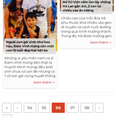
Nữ DJ Việt nấm lùn lấy chồng
Hà Lan gần 2m, 2 con lai
chiều cao ấn tượng
Chiều cao của mỗi đứa trẻ
phụ thuộc khá nhiều vào gen
di truyền và cách nuôi dưỡng
trong quá trình trưởng thành.
Trong đó, trẻ được hưởng gen
cao từ bố mẹ là một lợi thế.
Ngoài con gái xinh như hoa
Xem thêm
Trong làng giải...
hậu, Đàm Vĩnh Hưng còn một
con 15 tuổi đẹp trai hệt ba
Những ai yêu mến nam ca sĩ
Đàm Vĩnh Hưng (tên thật là
Huỳnh Minh Hưng) đều biết
anh chưa có con đẻ nhưng có
1 cô con gái cùng huyết thống
vô cùng xinh xắn, giỏi giang
Xem thêm
là Huỳnh Như, hiện đã
chuẩn...
«
‹
94
95
96
97
98
›