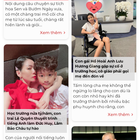
Nội dung câu chuyện sự tích
hoa Sen và Bướm Ngày xưa,
có một chàng trai mồ côi cha
mẹ từ lúc sáu tuổi, chàng rất
hiền lành và giỏi...
Xem thêm
Con gái Hồ Hoài Anh Lưu
Hương Giang gặp sự cố ở
trường học, cô giáo phải gọi
mẹ đến đón về
Tấm lòng cha mẹ không thể
ngừng lo lắng cho con dù là
con còn nhỏ hay khi đã
trưởng thành bởi nhiều bậc
phụ huynh cho rằng, con
càng lớn mối lo lại càng càng
Học trường nửa tỷ/năm, con
Xem thêm
nhiều hơn. Chắc hẳn nữ ca sĩ
trai Lệ Quyên thuyết trình
Lưu...
tiếng Anh làm Đức Huy, Lâm
Bảo Châu tự hào
Con của người nổi tiếng luôn