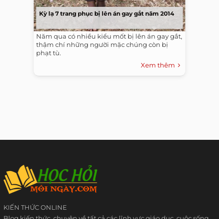
Kỳ lạ 7 trang phục bị lên án gay gắt năm 2014
Năm qua có nhiều kiểu mốt bị lên án gay gắt,
thậm chí những người mặc chúng còn bị
phạt tù.
Xem thêm
KIẾN THỨC ONLINE
Blog kiến thức, chuyên về tất cả các lĩnh vực giáo dục, cuộc sống,