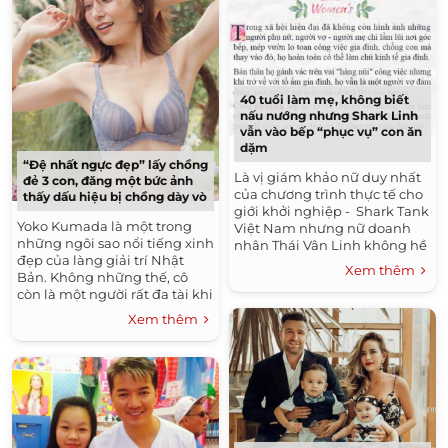
40 tuổi làm mẹ, không biết
nấu nướng nhưng Shark Linh
vẫn vào bếp “phục vụ” con ăn
dặm
“Đệ nhất ngực đẹp” lấy chồng
Là vị giám khảo nữ duy nhất
đẻ 3 con, đăng một bức ảnh
của chương trình thực tế cho
thấy dấu hiệu bị chồng dày vò
giới khởi nghiệp - Shark Tank
Yoko Kumada là một trong
Việt Nam nhưng nữ doanh
những ngôi sao nổi tiếng xinh
nhân Thái Vân Linh không hề
đẹp của làng giải trí Nhật
kém cạnh. Thậm chí so với 3
Xem thêm
Bản. Không những thế, cô
Shark còn lại, Shark...
còn là một người rất đa tài khi
hoạt động trên đủ lĩnh vực:
Xem thêm
đóng phim, ca hát,...