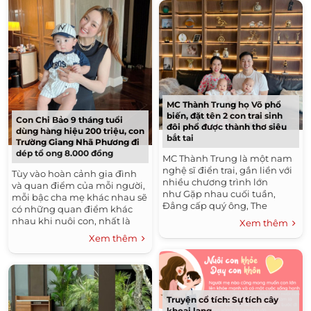
MC Thành Trung họ Võ phổ
biến, đặt tên 2 con trai sinh
Con Chi Bảo 9 tháng tuổi
đôi phổ được thành thơ siêu
dùng hàng hiệu 200 triệu, con
bắt tai
Trường Giang Nhã Phương đi
dép tổ ong 8.000 đồng
MC Thành Trung là một nam
nghệ sĩ điển trai, gắn liền với
Tùy vào hoàn cảnh gia đình
nhiều chương trình lớn
và quan điểm của mỗi người,
như Gặp nhau cuối tuần,
mỗi bậc cha mẹ khác nhau sẽ
Đẳng cấp quý ông, The
có những quan điểm khác
Remix, Đừng để tiền rơi,...
nhau khi nuôi con, nhất là
Xem thêm
Anh được nhiều khán giả
trong vấn đề mua sắm hàng
Xem thêm
yêu...
đắt tiền cho con hay những
hàng...
Truyện cổ tích: Sự tích cây
khoai lang