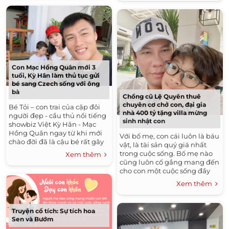
Con Mạc Hồng Quân mới 3
tuổi, Kỳ Hân làm thủ tục gửi
bé sang Czech sống với ông
bà
Chồng cũ Lệ Quyên thuê
chuyên cơ chở con, đại gia
Bé Tỏi – con trai của cặp đôi
nhà 400 tỷ tặng villa mừng
người đẹp - cầu thủ nổi tiếng
sinh nhật con
showbiz Việt Kỳ Hân - Mạc
Hồng Quân ngay từ khi mới
Với bố mẹ, con cái luôn là báu
chào đời đã là cậu bé rất gây
vật, là tài sản quý giá nhất
chú ý, được nhiều người yêu
trong cuộc sống. Bố mẹ nào
Xem thêm
mến quan...
cũng luôn cố gắng mang đến
cho con một cuộc sống đầy
đủ và tốt đẹp nhất. Các ông
Xem thêm
bố, bà...
Truyện cổ tích: Sự tích hoa
Sen và Bướm