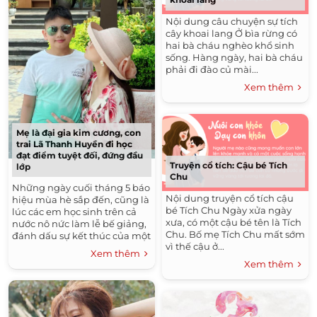
Nội dung câu chuyện sự tích
cây khoai lang Ở bìa rừng có
hai bà cháu nghèo khổ sinh
sống. Hàng ngày, hai bà cháu
phải đi đào củ mài...
Xem thêm
Mẹ là đại gia kim cương, con
trai Lã Thanh Huyền đi học
đạt điểm tuyệt đối, đứng đầu
Truyện cổ tích: Cậu bé Tích
lớp
Chu
Những ngày cuối tháng 5 báo
Nội dung truyện cổ tích cậu
hiệu mùa hè sắp đến, cũng là
bé Tích Chu Ngày xửa ngày
lúc các em học sinh trên cả
xưa, có một cậu bé tên là Tích
nước nô nức làm lễ bế giảng,
Chu. Bố mẹ Tích Chu mất sớm
đánh dấu sự kết thúc của một
vì thế cậu ở...
niên học và tổng kết những
Xem thêm
thành tựu...
Xem thêm