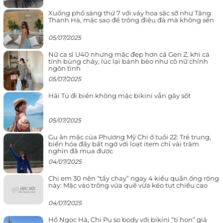
Xuống phố sáng thứ 7 với váy hoa sặc sỡ như Tăng
Thanh Hà, mặc sao để trông điệu đà mà không sến
05/07/2025
Nữ ca sĩ U40 nhưng mặc đẹp hơn cả Gen Z, khi cá
tính bùng cháy, lúc lại bánh bèo như cô nữ chính
ngôn tình
05/07/2025
Hải Tú đi biển không mặc bikini vẫn gây sốt
05/07/2025
Gu ăn mặc của Phương Mỹ Chi ở tuổi 22: Trẻ trung,
biến hóa đầy bất ngờ với loạt item chỉ vài trăm
nghìn đã mua được
04/07/2025
Chị em 30 nên “tẩy chay” ngay 4 kiểu quần ống rộng
này: Mặc vào trông vừa quê vừa kéo tụt chiều cao
04/07/2025
Hồ Ngọc Hà, Chi Pu so body với bikini “tí hon” giá