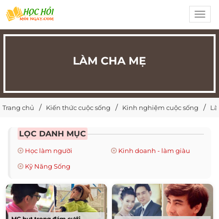
Toggl
navig
LÀM CHA MẸ
Trang chủ
Kiến thức cuộc sống
Kinh nghiệm cuộc sống
Là
LỌC DANH MỤC
Học làm người
Kinh doanh - làm giàu
Kỹ Năng Sống
MC hụt trong đám cưới