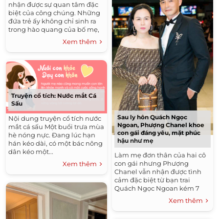
nhận được sự quan tâm đặc
biệt của công chúng. Những
đứa trẻ ấy không chỉ sinh ra
trong hào quang của bố mẹ,
mà còn thường là những rich-
Xem thêm
kid "từ trong trứng...
Truyện cổ tích: Nước mắt Cá
Sấu
Sau ly hôn Quách Ngọc
Nội dung truyện cổ tích nước
Ngoan, Phượng Chanel khoe
mắt cá sấu Một buổi trưa mùa
con gái đáng yêu, mặt phúc
hè nóng nực. Đang lúc hạn
hậu như mẹ
hán kéo dài, có một bác nông
dân kéo một...
Làm mẹ đơn thân của hai cô
con gái nhưng Phượng
Xem thêm
Chanel vẫn nhận được tình
cảm đặc biệt từ bạn trai
Quách Ngọc Ngoan kém 7
tuổi vào năm 2013. Thế nhưng
Xem thêm
chuyện tình cũng sớm đứt
gánh giữa...