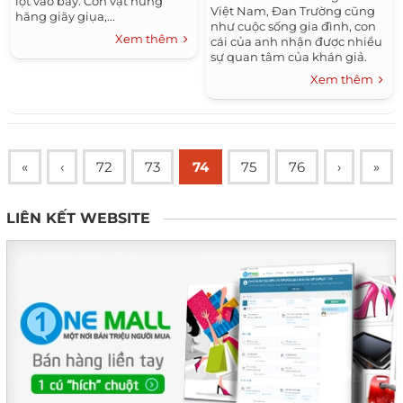
lọt vào bẫy. Con vật hung
Việt Nam, Đan Trường cũng
hăng giãy giụa,...
như cuộc sống gia đình, con
Xem thêm
cái của anh nhận được nhiều
sự quan tâm của khán giả.
Bởi vậy, khi Đan Trường và bà
Xem thêm
xã doanh nhân Thủy Tiên...
«
‹
72
73
74
75
76
›
»
LIÊN KẾT WEBSITE