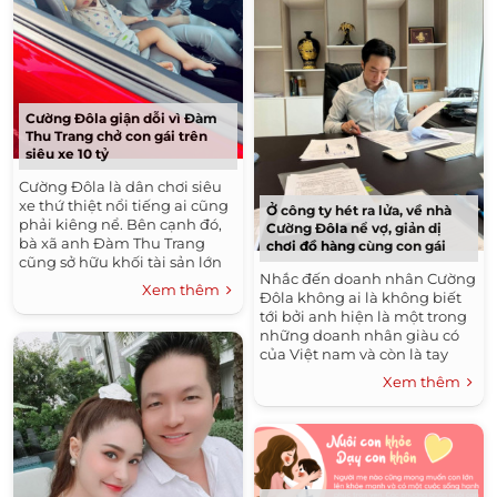
Cường Đôla giận dỗi vì Đàm
Thu Trang chở con gái trên
siêu xe 10 tỷ
Cường Đôla là dân chơi siêu
xe thứ thiệt nổi tiếng ai cũng
Ở công ty hét ra lửa, về nhà
phải kiêng nể. Bên cạnh đó,
Cường Đôla nể vợ, giản dị
bà xã anh Đàm Thu Trang
chơi đồ hàng cùng con gái
cũng sở hữu khối tài sản lớn
Nhắc đến doanh nhân Cường
trước khi lấy chồng. Đó là lý
Xem thêm
Đôla không ai là không biết
do vì sao con gái...
tới bởi anh hiện là một trong
những doanh nhân giàu có
của Việt nam và còn là tay
chơi siêu xe, đồ hiệu khét
Xem thêm
tiếng. Quốc Cường hiện là...