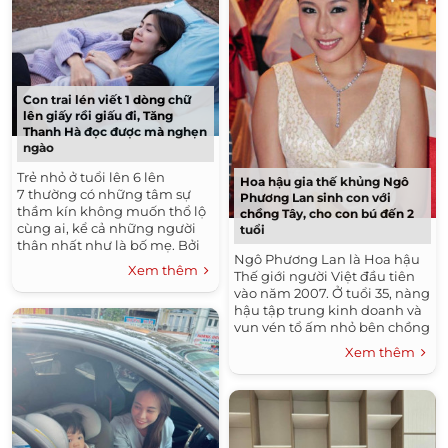
Con trai lén viết 1 dòng chữ
lên giấy rồi giấu đi, Tăng
Thanh Hà đọc được mà nghẹn
ngào
Trẻ nhỏ ở tuổi lên 6 lên
Hoa hậu gia thế khủng Ngô
7 thường có những tâm sự
Phương Lan sinh con với
thầm kín không muốn thổ lộ
chồng Tây, cho con bú đến 2
cùng ai, kể cả những người
tuổi
thân nhất như là bố mẹ. Bởi
Ngô Phương Lan là Hoa hậu
với trẻ những câu nói ấy có
Xem thêm
Thế giới người Việt đầu tiên
thể khó nói hoặc...
vào năm 2007. Ở tuổi 35, nàng
hậu tập trung kinh doanh và
vun vén tổ ấm nhỏ bên chồng
Tây và con gái. Nhắc đến Ngô
Xem thêm
Phương Lan, người...