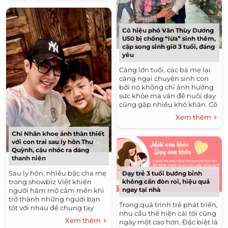
Cô hiệu phó Văn Thùy Dương
U50 bị chồng “lừa” sinh thêm,
cặp song sinh giờ 3 tuổi, đáng
yêu
Càng lớn tuổi, các bà mẹ lại
càng ngại chuyện sinh con
bởi nó không chỉ ảnh hưởng
sức khỏe mà vấn đề nuôi dạy
cũng gặp nhiều khó khăn. Cô
hiệu phó nổi tiếng của trường
Xem thêm
THPT Lương...
Chí Nhân khoe ảnh thân thiết
với con trai sau ly hôn Thu
Quỳnh, cậu nhóc ra dáng
thanh niên
Sau ly hôn, nhiều bậc cha mẹ
Dạy trẻ 3 tuổi bướng bỉnh
không cần đòn roi, hiệu quả
trong showbiz Việt khiến
ngay tại nhà
người hâm mộ cảm mến khi
trở thành những người bạn
Trong quá trình trẻ phát triển,
tốt với nhau để chung tay
nhu cầu thể hiện cái tôi cũng
nuôi dạy con chung. Trong đó
Xem thêm
ngày một cao hơn. Đặc biệt là
phải kể tới cặp nam nữ diễn...