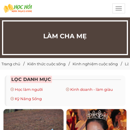
Toggl
navig
LÀM CHA MẸ
Trang chủ
Kiến thức cuộc sống
Kinh nghiệm cuộc sống
Là
LỌC DANH MỤC
Học làm người
Kinh doanh - làm giàu
Kỹ Năng Sống