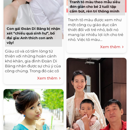
Tranh tô màu theo mẫu siêu
đơn giản cho bé 2 tuổi tập
cầm bút, rèn trí thông minh
Tranh tô màu được xem như
một công cụ giáo dục cần
Con gái Đoàn Di Băng bị nhận
thiết đối với trẻ nhỏ, bởi nó
xét “chiều quá sinh hư”, bố
mang lại nhiều lợi ích cho trẻ
đại gia: Anh thích con anh
nhỏ. Việc tô màu...
vậy!
Xem thêm
Giàu có và có tấm lòng từ
thiện với những hoàn cảnh
khó khăn, gia đình Đoàn Di
Băng nhận được sự chú ý của
công chúng. Trong đó các cô
con gái của nữ đại gia quận 7
Xem thêm
cũng liên tục chiếm...