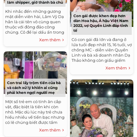
làm shipper, giờ thành bà chủ
Khi nhắc đến những gương
Con gái được khen đẹp hơn
mặt diễn viên hài, Lâm Vỹ Dạ
dàn Hoa hậu, Á hậu Việt Nam
hẳn là cái tên vô cùng quen
2022, vợ Quyền Linh đáp tinh
thuộc với đông đảo công
tế
chúng. Cô để lại dấu ấn trong
lòng người hâm mộ bởi sự
Có con gái đã lớn và đang ở
Xem thêm
xinh đẹp, duyên dáng....
lứa tuổi đẹp nhất 15, 16 tuổi, vợ
chồng MC - diễn viên Quyền
Linh và bà xã doanh nhân Dạ
Thảo không còn giấu giếm
các con như xưa. Trong
Xem thêm
khoảng thời gian gần đây,...
Con trai lấy trộm tiền của bà
và cách xử lý khiến ai cũng
phải khen ngợi người mẹ
Một số trẻ em có tính ăn cắp
vặt, đặc biệt là tiền khi còn
nhỏ. Mặc dù lúc này trẻ chưa
hiểu nhiều về tiền bạc nhưng
có lẽ chúng biết được tầm
quan trọng của tiền thông
Xem thêm
qua những...