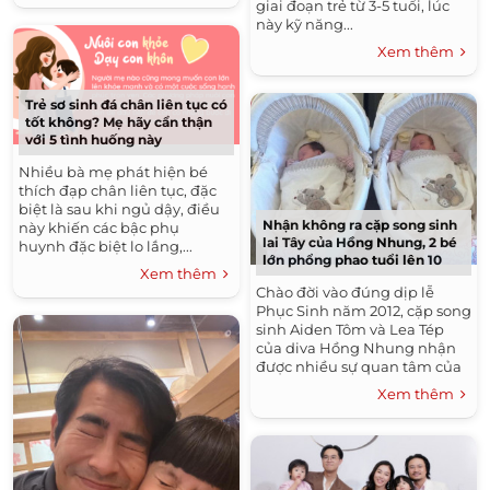
giai đoạn trẻ từ 3-5 tuổi, lúc
này kỹ năng...
Xem thêm
Trẻ sơ sinh đá chân liên tục có
tốt không? Mẹ hãy cẩn thận
với 5 tình huống này
Nhiều bà mẹ phát hiện bé
thích đạp chân liên tục, đặc
biệt là sau khi ngủ dậy, điều
Nhận không ra cặp song sinh
này khiến các bậc phụ
lai Tây của Hồng Nhung, 2 bé
huynh đặc biệt lo lắng,...
lớn phổng phao tuổi lên 10
Xem thêm
Chào đời vào đúng dịp lễ
Phục Sinh năm 2012, cặp song
sinh Aiden Tôm và Lea Tép
của diva Hồng Nhung nhận
được nhiều sự quan tâm của
công chúng....
Xem thêm