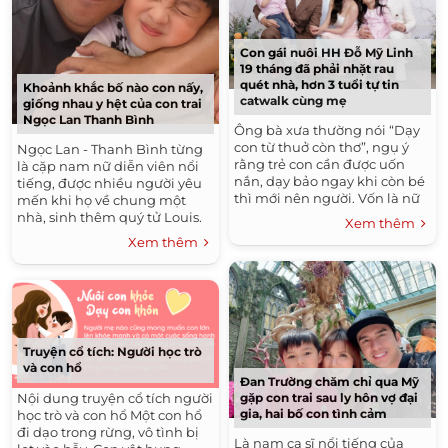
Con gái nuôi HH Đỗ Mỹ Linh
19 tháng đã phải nhặt rau
quét nhà, hơn 3 tuổi tự tin
Khoảnh khắc bố nào con nấy,
catwalk cùng mẹ
giống nhau y hệt của con trai
Ngọc Lan Thanh Bình
Ông bà xưa thường nói “Dạy
con từ thuở còn thơ”, ngụ ý
Ngọc Lan - Thanh Bình từng
rằng trẻ con cần được uốn
là cặp nam nữ diễn viên nổi
nắn, dạy bảo ngay khi còn bé
tiếng, được nhiều người yêu
thì mới nên người. Vốn là nữ
mến khi họ về chung một
CEO nổi tiếng trên thương
nhà, sinh thêm quý tử Louis.
Xem thêm
trường, “bà...
Tưởng chừng như hạnh phúc
Xem thêm
viên mãn thì năm 2020, hôn...
Truyện cổ tích: Người học trò
và con hổ
Đan Trường chăm chỉ qua Mỹ
gặp con trai sau ly hôn vợ đại
Nội dung truyện cổ tích người
gia, hai bố con tình cảm
học trò và con hổ Một con hổ
đi dạo trong rừng, vô tình bị
Là nam ca sĩ nổi tiếng của