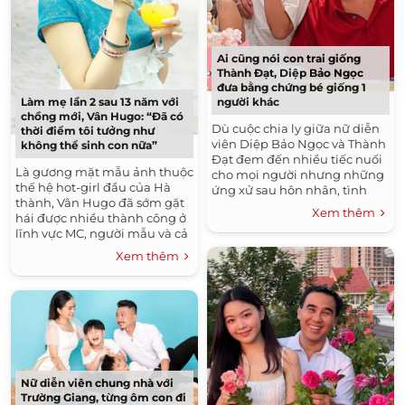
Ai cũng nói con trai giống
Thành Đạt, Diệp Bảo Ngọc
đưa bằng chứng bé giống 1
người khác
Làm mẹ lần 2 sau 13 năm với
chồng mới, Vân Hugo: “Đã có
Dù cuộc chia ly giữa nữ diễn
thời điểm tôi tưởng như
viên Diệp Bảo Ngọc và Thành
không thể sinh con nữa”
Đạt đem đến nhiều tiếc nuối
Là gương mặt mẫu ảnh thuộc
cho mọi người nhưng những
thế hệ hot-girl đầu của Hà
ứng xử sau hôn nhân, tình
thành, Vân Hugo đã sớm gặt
cảm tốt đẹp mà cả hai dành
Xem thêm
hái được nhiều thành công ở
cho con trai chung Kid...
lĩnh vực MC, người mẫu và cả
loạt phim truyền hình ăn
Xem thêm
khách như Nhật...
Nữ diễn viên chung nhà với
Trường Giang, từng ôm con đi