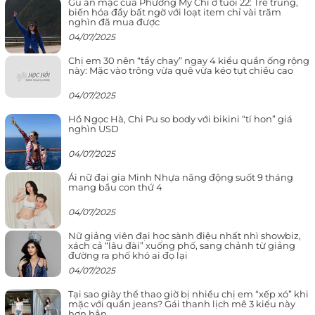
Gu ăn mặc của Phương Mỹ Chi ở tuổi 22: Trẻ trung,
biến hóa đầy bất ngờ với loạt item chỉ vài trăm
nghìn đã mua được
04/07/2025
Chị em 30 nên “tẩy chay” ngay 4 kiểu quần ống rộng
này: Mặc vào trông vừa quê vừa kéo tụt chiều cao
04/07/2025
Hồ Ngọc Hà, Chi Pu so body với bikini “tí hon” giá
nghìn USD
04/07/2025
Ái nữ đại gia Minh Nhựa năng động suốt 9 tháng
mang bầu con thứ 4
04/07/2025
Nữ giảng viên đại học sành điệu nhất nhì showbiz,
xách cả “lâu đài” xuống phố, sang chảnh từ giảng
đường ra phố khó ai đọ lại
04/07/2025
Tại sao giày thể thao giờ bị nhiều chị em “xếp xó” khi
mặc với quần jeans? Gái thanh lịch mê 3 kiểu này
hơn hẳn