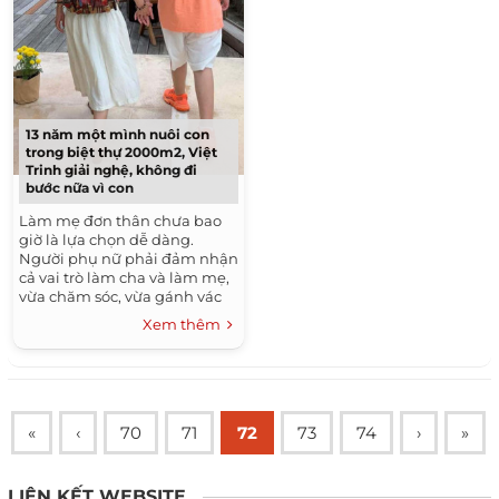
13 năm một mình nuôi con
trong biệt thự 2000m2, Việt
Trinh giải nghệ, không đi
bước nữa vì con
Làm mẹ đơn thân chưa bao
giờ là lựa chọn dễ dàng.
Người phụ nữ phải đảm nhận
cả vai trò làm cha và làm mẹ,
vừa chăm sóc, vừa gánh vác
kinh tế nuôi con. Việt Trinh
Xem thêm
chính là một người...
«
‹
70
71
72
73
74
›
»
LIÊN KẾT WEBSITE