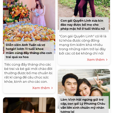
Con gái Quyền Linh xưa kín
đáo nay được bố mẹ cho
phép mặc hở ở tuổi thiếu nữ
"Con gái Quyền Linh" có lẽ là
từ khóa được cộng đồng
mạng tìm kiếm khá nhiều
Diễn viên Anh Tuấn và vợ
trong những năm trở lại đây
hotgirl kém 11 tuổi khoe
mâm cúng đầy tháng cho con
bởi các cô bé không chỉ nổi
trai quá xa hoa
tiếng vì là con của nam MC,
Xem thêm
diễn viên mà còn thu hút...
Tiệc cúng đầy tháng cho các
bé trai và bé gái mới chào đời
thường được bố mẹ chuẩn bị
rất kĩ càng để cầu chúc sức
khỏe, bình an cho các con.
Mới đây vợ chồng nam diễn
Xem thêm
viên Anh Tuấn...
Lâm Vinh Hải ngừng gửi trợ
cấp, con gái Lý Phương Châu
vẫn lớn xinh chuẩn mỹ nhân
tương lai