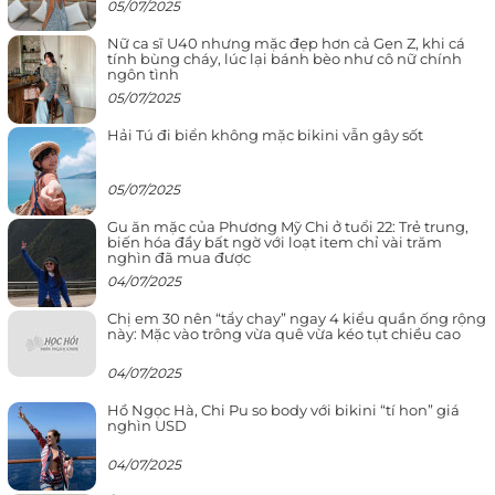
05/07/2025
Nữ ca sĩ U40 nhưng mặc đẹp hơn cả Gen Z, khi cá
tính bùng cháy, lúc lại bánh bèo như cô nữ chính
ngôn tình
05/07/2025
Hải Tú đi biển không mặc bikini vẫn gây sốt
05/07/2025
Gu ăn mặc của Phương Mỹ Chi ở tuổi 22: Trẻ trung,
biến hóa đầy bất ngờ với loạt item chỉ vài trăm
nghìn đã mua được
04/07/2025
Chị em 30 nên “tẩy chay” ngay 4 kiểu quần ống rộng
này: Mặc vào trông vừa quê vừa kéo tụt chiều cao
04/07/2025
Hồ Ngọc Hà, Chi Pu so body với bikini “tí hon” giá
nghìn USD
04/07/2025