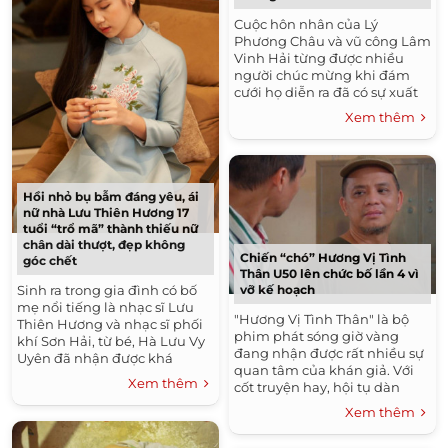
Cuộc hôn nhân của Lý
Phương Châu và vũ công Lâm
Vinh Hải từng được nhiều
người chúc mừng khi đám
cưới họ diễn ra đã có sự xuất
hiện của thiên thần nhỏ Kỳ Kỳ
Xem thêm
chứng kiến. Cô bé...
Hồi nhỏ bụ bẫm đáng yêu, ái
nữ nhà Lưu Thiên Hương 17
tuổi “trổ mã” thành thiếu nữ
chân dài thượt, đẹp không
Chiến “chó” Hương Vị Tình
góc chết
Thân U50 lên chức bố lần 4 vì
Sinh ra trong gia đình có bố
vỡ kế hoạch
mẹ nổi tiếng là nhạc sĩ Lưu
"Hương Vị Tình Thân" là bộ
Thiên Hương và nhạc sĩ phối
phim phát sóng giờ vàng
khí Sơn Hải, từ bé, Hà Lưu Vy
đang nhận được rất nhiều sự
Uyên đã nhận được khá
quan tâm của khán giả. Với
nhiều sự chú ý của mọi người
Xem thêm
cốt truyện hay, hội tụ dàn
nhờ khuôn mặt...
diễn viên đình đám cùng
Xem thêm
những diễn biến hấp dẫn,...