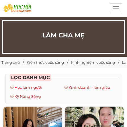
Toggl
navig
LÀM CHA MẸ
Trang chủ
Kiến thức cuộc sống
Kinh nghiệm cuộc sống
Là
LỌC DANH MỤC
Học làm người
Kinh doanh - làm giàu
Kỹ Năng Sống