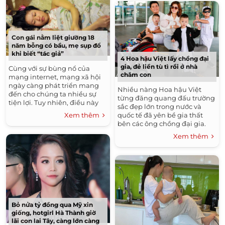
Con gái nằm liệt giường 18
năm bỗng có bầu, mẹ sụp đổ
khi biết “tác giả”
4 Hoa hậu Việt lấy chồng đại
gia, đẻ liền tù tì rồi ở nhà
Cùng với sự bùng nổ của
chăm con
mạng internet, mạng xã hội
ngày càng phát triển mang
Nhiều nàng Hoa hậu Việt
đến cho chúng ta nhiều sự
từng đăng quang đấu trường
tiện lợi. Tuy nhiên, điều này
sắc đẹp lớn trong nước và
cũng nảy sinh ra nhiều vấn
Xem thêm
quốc tế đã yên bề gia thất
đề, nhất là vấn đề làm...
bên các ông chồng đại gia.
Sau khi kết hôn, mỗi người có
Xem thêm
một lựa chọn riêng...
Bỏ nửa tỷ đồng qua Mỹ xin
giống, hotgirl Hà Thành giờ
lãi con lai Tây, càng lớn càng