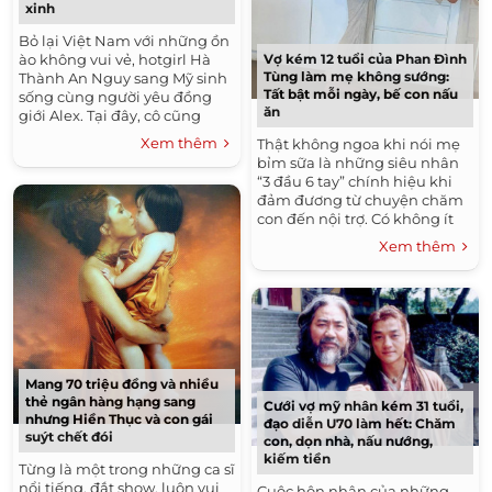
xinh
Bỏ lại Việt Nam với những ồn
Vợ kém 12 tuổi của Phan Đình
ào không vui vẻ, hotgirl Hà
Tùng làm mẹ không sướng:
Thành An Nguy sang Mỹ sinh
Tất bật mỗi ngày, bế con nấu
sống cùng người yêu đồng
ăn
giới Alex. Tại đây, cô cũng
quyết định chi một số tiền lớn
Xem thêm
Thật không ngoa khi nói mẹ
hơn nửa tỷ đồng...
bỉm sữa là những siêu nhân
“3 đầu 6 tay” chính hiệu khi
đảm đương từ chuyện chăm
con đến nội trợ. Có không ít
khoảnh khắc chị em bỉm sữa
Xem thêm
phải đồng thời...
Mang 70 triệu đồng và nhiều
thẻ ngân hàng hạng sang
Cưới vợ mỹ nhân kém 31 tuổi,
nhưng Hiền Thục và con gái
đạo diễn U70 làm hết: Chăm
suýt chết đói
con, dọn nhà, nấu nướng,
kiếm tiền
Từng là một trong những ca sĩ
nổi tiếng, đắt show, luôn vui
Cuộc hôn nhân của những