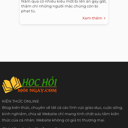
Năm qua có nhiều kiểu mốt bị lên án gay gắt,
thậm chí những người mặc chúng còn bị
phạt tù.
Xem thêm
KIẾN THỨC ONLINE
Blog kiến thức, chuyên về tất cả các lĩnh vực giáo dục, cuộc sống,
kinh nghiệm, chia sẻ Website chỉ mang tính chất sưu tầm kiến
thức của cá nhân. Website không có giá trị thương mại.