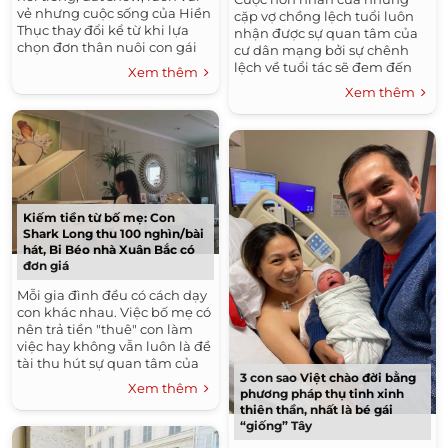
vẻ nhưng cuộc sống của Hiền
cặp vợ chồng lệch tuổi luôn
Thục thay đổi kể từ khi lựa
nhận được sự quan tâm của
chọn đơn thân nuôi con gái
cư dân mạng bởi sự chênh
Gia Bảo. Bởi thời điểm đó
lệch về tuổi tác sẽ đem đến
Xem thêm
nhiều biến...
nhiều bất cập trong việc nuôi
Xem thêm
dạy con. Tuy nhiên...
Kiếm tiền từ bố mẹ: Con
Shark Long thu 100 nghìn/bài
hát, Bi Béo nhà Xuân Bắc có
đơn giá
Mỗi gia đình đều có cách dạy
con khác nhau. Việc bố mẹ có
nên trả tiền "thuê" con làm
việc hay không vẫn luôn là đề
tài thu hút sự quan tâm của
3 con sao Việt chào đời bằng
các bậc phụ huynh. Nhiều gia
Xem thêm
phương pháp thụ tinh xinh
đình chọn trả...
thiên thần, nhất là bé gái
“giống” Tây