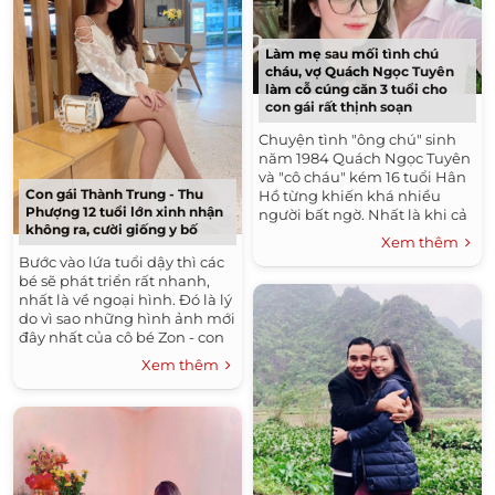
Làm mẹ sau mối tình chú
cháu, vợ Quách Ngọc Tuyên
làm cỗ cúng căn 3 tuổi cho
con gái rất thịnh soạn
Chuyện tình "ông chú" sinh
năm 1984 Quách Ngọc Tuyên
và "cô cháu" kém 16 tuổi Hân
Con gái Thành Trung - Thu
Hồ từng khiến khá nhiều
Phượng 12 tuổi lớn xinh nhận
người bất ngờ. Nhất là khi cả
không ra, cười giống y bố
hai có con gái trước khi đăng
Xem thêm
ký kết hôn và hiện giờ...
Bước vào lứa tuổi dậy thì các
bé sẽ phát triển rất nhanh,
nhất là về ngoại hình. Đó là lý
do vì sao những hình ảnh mới
đây nhất của cô bé Zon - con
gái MC Thành Trung và ca sĩ
Xem thêm
Thu Phượng...