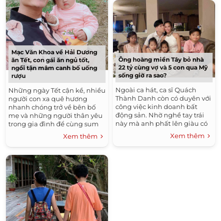
Mạc Văn Khoa về Hải Dương
Ông hoàng miền Tây bỏ nhà
ăn Tết, con gái ăn ngủ tốt,
22 tỷ cùng vợ và 5 con qua Mỹ
ngồi tận mâm canh bố uống
sống giờ ra sao?
rượu
Ngoài ca hát, ca sĩ Quách
Những ngày Tết cận kề, nhiều
Thành Danh còn có duyên với
người con xa quê hương
công việc kinh doanh bất
nhanh chóng trở về bên bố
động sản. Nhờ nghề tay trái
mẹ và những người thân yêu
này mà anh phất lên giàu có
trong gia đình để cùng sum
khủng khiếp. Tại Việt Nam,
vầy. Tổ ấm nhỏ của danh hài
Xem thêm
Xem thêm
anh từng sinh sống trong căn
Mạc Văn Khoa đã 4 năm
biệt...
chưa...