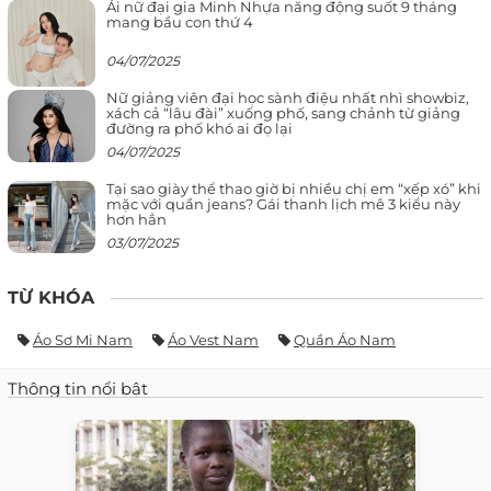
Ái nữ đại gia Minh Nhựa năng động suốt 9 tháng
mang bầu con thứ 4
04/07/2025
Nữ giảng viên đại học sành điệu nhất nhì showbiz,
xách cả “lâu đài” xuống phố, sang chảnh từ giảng
đường ra phố khó ai đọ lại
04/07/2025
Tại sao giày thể thao giờ bị nhiều chị em “xếp xó” khi
mặc với quần jeans? Gái thanh lịch mê 3 kiểu này
hơn hẳn
03/07/2025
TỪ KHÓA
Áo Sơ Mi Nam
Áo Vest Nam
Quần Áo Nam
Thông tin nổi bật