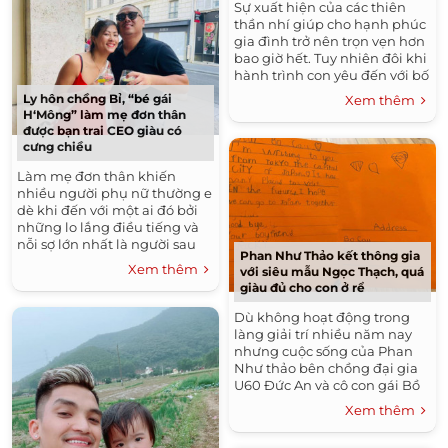
Sự xuất hiện của các thiên
thần nhí giúp cho hạnh phúc
gia đình trở nên trọn vẹn hơn
bao giờ hết. Tuy nhiên đôi khi
hành trình con yêu đến với bố
mẹ của một số gia đình sao
Ly hôn chồng Bỉ, “bé gái
Xem thêm
Việt không...
H‘Mông” làm mẹ đơn thân
được bạn trai CEO giàu có
cưng chiều
Làm mẹ đơn thân khiến
nhiều người phụ nữ thường e
dè khi đến với một ai đó bởi
những lo lắng điều tiếng và
nỗi sợ lớn nhất là người sau
Phan Như Thảo kết thông gia
không thể yêu thương con
Xem thêm
với siêu mẫu Ngọc Thạch, quá
riêng của mình....
giàu đủ cho con ở rể
Dù không hoạt động trong
làng giải trí nhiều năm nay
nhưng cuộc sống của Phan
Như thảo bên chồng đại gia
U60 Đức An và cô con gái Bồ
Câu vẫn luôn nhận được sự
Xem thêm
quan tâm của mọi người....