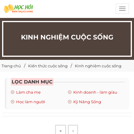
Toggl
navig
KINH NGHIỆM CUỘC SỐNG
Trang chủ
Kiến thức cuộc sống
Kinh nghiệm cuộc sống
LỌC DANH MỤC
Làm cha mẹ
Kinh doanh - làm giàu
Học làm người
Kỹ Năng Sống
«
‹