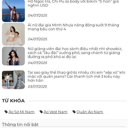
Hồ Ngọc Hà, Chi Pu so body với bikini “tí hon” giá
nghìn USD
04/07/2025
Ái nữ đại gia Minh Nhựa năng động suốt 9 tháng
mang bầu con thứ 4
04/07/2025
Nữ giảng viên đại học sành điệu nhất nhì showbiz,
xách cả “lâu đài” xuống phố, sang chảnh từ giảng
đường ra phố khó ai đọ lại
04/07/2025
Tại sao giày thể thao giờ bị nhiều chị em “xếp xó” khi
mặc với quần jeans? Gái thanh lịch mê 3 kiểu này
hơn hẳn
03/07/2025
TỪ KHÓA
Áo Sơ Mi Nam
Áo Vest Nam
Quần Áo Nam
Thông tin nổi bật