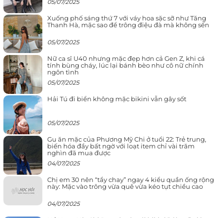
05/07/2025
Xuống phố sáng thứ 7 với váy hoa sặc sỡ như Tăng
Thanh Hà, mặc sao để trông điệu đà mà không sến
05/07/2025
Nữ ca sĩ U40 nhưng mặc đẹp hơn cả Gen Z, khi cá
tính bùng cháy, lúc lại bánh bèo như cô nữ chính
ngôn tình
05/07/2025
Hải Tú đi biển không mặc bikini vẫn gây sốt
05/07/2025
Gu ăn mặc của Phương Mỹ Chi ở tuổi 22: Trẻ trung,
biến hóa đầy bất ngờ với loạt item chỉ vài trăm
nghìn đã mua được
04/07/2025
Chị em 30 nên “tẩy chay” ngay 4 kiểu quần ống rộng
này: Mặc vào trông vừa quê vừa kéo tụt chiều cao
04/07/2025