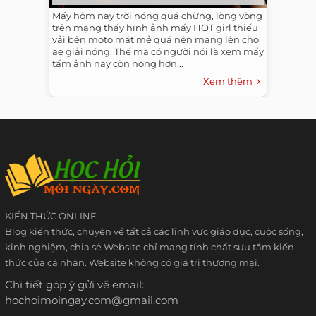
Mấy hôm nay trời nóng quá chừng, lòng vòng
trên mạng thấy hình ảnh mấy HOT girl thiếu
vải bên moto mát mẻ quá nên mang lên cho
ae giải nóng. Thế mà có người nói là xem mấy
tấm ảnh này còn nóng hơn...
Xem thêm
KIẾN THỨC ONLINE
Blog kiến thức, chuyên về tất cả các lĩnh vực giáo dục, cuộc sống,
kinh nghiệm, chia sẻ Website chỉ mang tính chất sưu tầm kiến
thức của cá nhân. Website không có giá trị thương mại.
Chi tiết góp ý gửi về email:
hochoimoingay.com@gmail.com