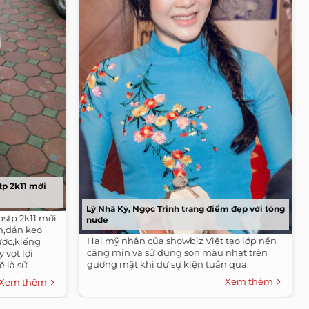
tp 2k11 mới
Lý Nhã Kỳ, Ngọc Trinh trang điểm đẹp với tông
bstp 2k11 mới
nude
n,dán keo
Hai mỹ nhân của showbiz Việt tạo lớp nền
ước,kiếng
căng mịn và sử dụng son màu nhạt trên
vọt lợi
gương mặt khi dự sự kiện tuần qua.
 là sử
Xem thêm
Xem thêm