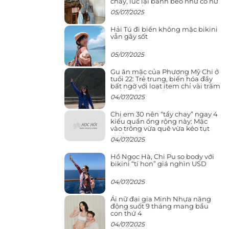
cháy, lúc lại bánh bèo như cô nữ
chính ngôn tình
05/07/2025
Hải Tú đi biển không mặc bikini
vẫn gây sốt
05/07/2025
Gu ăn mặc của Phương Mỹ Chi ở
tuổi 22: Trẻ trung, biến hóa đầy
bất ngờ với loạt item chỉ vài trăm
nghìn đã mua được
04/07/2025
Chị em 30 nên “tẩy chay” ngay 4
kiểu quần ống rộng này: Mặc
vào trông vừa quê vừa kéo tụt
chiều cao
04/07/2025
Hồ Ngọc Hà, Chi Pu so body với
bikini “tí hon” giá nghìn USD
04/07/2025
Ái nữ đại gia Minh Nhựa năng
động suốt 9 tháng mang bầu
con thứ 4
04/07/2025