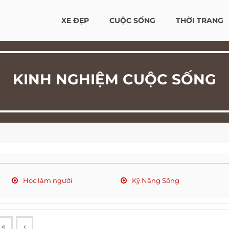
XE ĐẸP
CUỘC SỐNG
THỜI TRANG
KINH NGHIỆM CUỘC SỐNG
Học làm người
Kỹ Năng Sống
«
‹