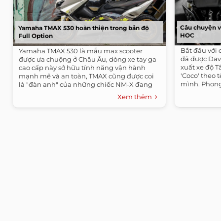
Câu chuyện v
Yamaha TMAX 530 hoàn thiện trong bản độ
HOC
Full Option
Bắt đầu với 
Yamaha TMAX 530 là mẫu max scooter
đã được Davi
được ưa chuộng ở Châu Âu, dòng xe tay ga
xuất xe độ T
cao cấp này sở hữu tính năng vận hành
'Coco' theo 
mạnh mẽ và an toàn, TMAX cũng được coi
mình. Phong
là "đàn anh" của những chiếc NM-X đang
bán tại...
Xem thêm