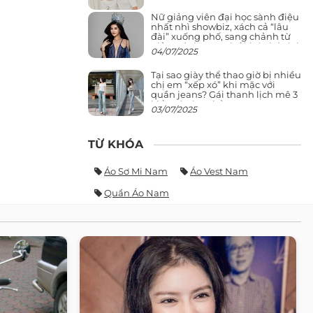
Nữ giảng viên đại học sành điệu
nhất nhì showbiz, xách cả “lâu
đài” xuống phố, sang chảnh từ
giảng đường ra phố khó ai đọ lại
04/07/2025
Tại sao giày thể thao giờ bị nhiều
chị em “xếp xó” khi mặc với
quần jeans? Gái thanh lịch mê 3
kiểu này hơn hẳn
03/07/2025
TỪ KHÓA
Áo Sơ Mi Nam
Áo Vest Nam
Quần Áo Nam