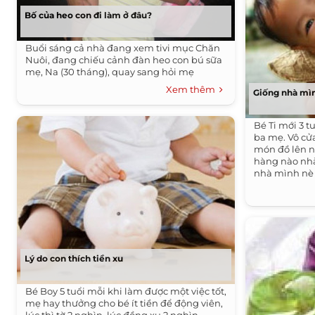
Bố của heo con đi làm ở đâu?
Buổi sáng cả nhà đang xem tivi mục Chăn
Nuôi, đang chiếu cảnh đàn heo con bú sữa
mẹ, Na (30 tháng), quay sang hỏi mẹ
Xem thêm
Giống nhà mì
Bé Ti mới 3 t
ba mẹ. Vô c
món đồ lên 
hàng nào nhà
nhà mình nè
Lý do con thích tiền xu
Bé Boy 5 tuổi mỗi khi làm được một việc tốt,
mẹ hay thưởng cho bé ít tiền để động viên,