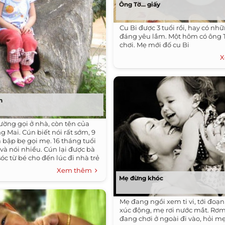
Ông Tờ... giấy
Cu Bi được 3 tuổi rồi, hay có nh
đáng yêu lắm. Một hôm có ông 
chơi. Mẹ mới đố cu Bi
X
n
ường gọi ở nhà, còn tên của
 Mai. Cún biết nói rất sớm, 9
 bập bẹ gọi mẹ. 16 tháng tuổi
i và nói nhiều. Cún lại được bà
c từ bé cho đến lúc đi nhà trẻ
 nói kiểu “bà cụ non”.
Xem thêm
Mẹ đừng khóc
Mẹ đang ngồi xem ti vi, tới đoạ
xúc động, mẹ rơi nước mắt. Rơm 
đang chơi ở ngoài đi vào, hỏi mẹ