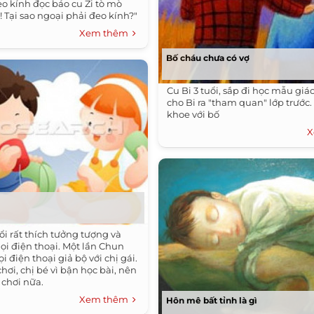
eo kính đọc báo cu Zi tò mò
i! Tại sao ngoại phải đeo kính?"
Xem thêm
Bố cháu chưa có vợ
Cu Bi 3 tuổi, sắp đi học mẫu gi
cho Bi ra "tham quan" lớp trước. 
khoe với bố
X
ổi rất thích tưởng tượng và
gọi điện thoại. Một lần Chun
i điện thoại giả bộ với chị gái.
hơi, chị bé vì bận học bài, nên
chơi nữa.
Xem thêm
Hôn mê bất tỉnh là gì