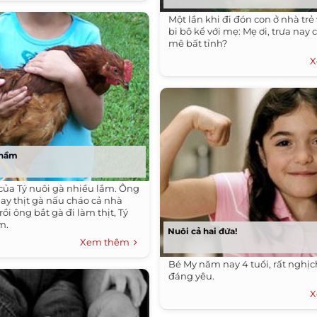
Một lần khi đi đón con ở nhà trẻ
bi bô kể với mẹ: Mẹ ơi, trưa nay 
mê bất tỉnh?
X
nhầm
của Tý nuôi gà nhiều lắm. Ông
ay thịt gà nấu cháo cả nhà
rồi ông bắt gà đi làm thịt, Tý
m.
Nuôi cả hai đứa!
Xem thêm
Bé My năm nay 4 tuổi, rất nghị
đáng yêu.
X