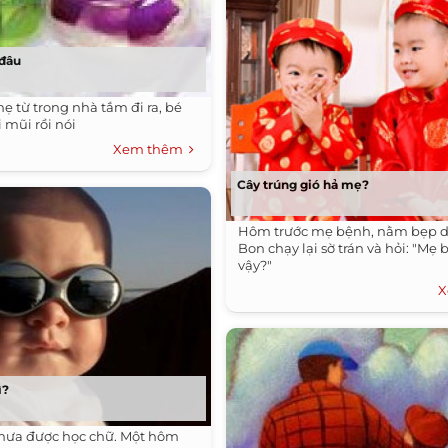
đâu
ẹ từ trong nhà tắm đi ra, bé
i mũi rồi nói
Xem thêm
Cây trúng gió hả mẹ?
Hôm trước mẹ bệnh, nằm bẹp dí
Bon chạy lại sờ trán và hỏi: "Mẹ 
vậy?"
X
ì?
 chưa được học chữ. Một hôm