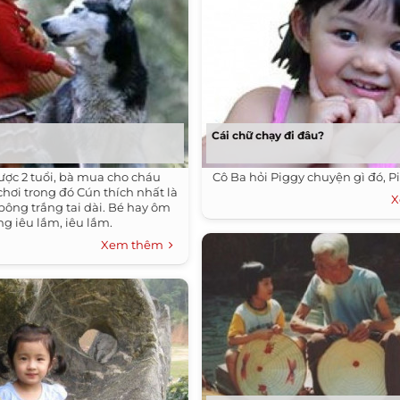
Cái chữ chạy đi đâu?
ược 2 tuổi, bà mua cho cháu
Cô Ba hỏi Piggy chuyện gì đó, Pi
chơi trong đó Cún thích nhất là
X
bông trắng tai dài. Bé hay ôm
g iêu lắm, iêu lắm.
Xem thêm