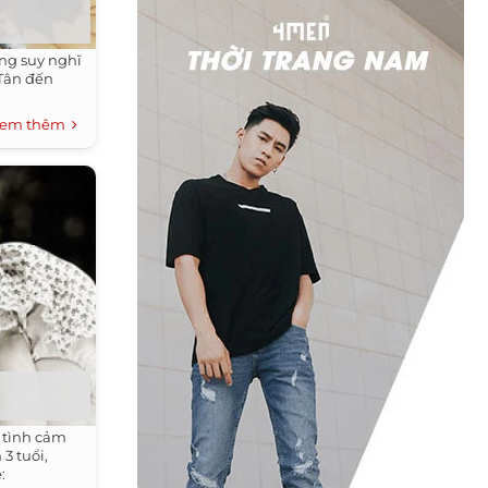
ững suy nghĩ
Tân đến
em thêm
n tình cảm
3 tuổi,
: