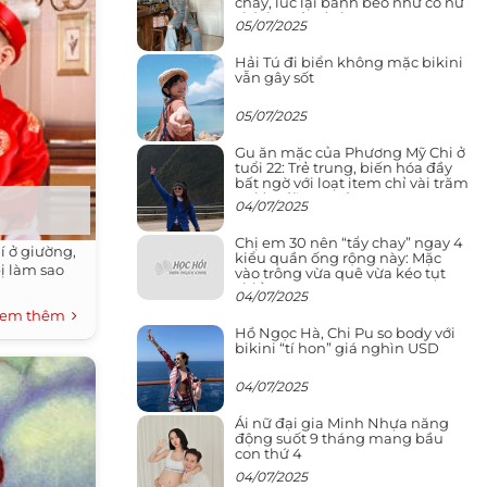
cháy, lúc lại bánh bèo như cô nữ
chính ngôn tình
05/07/2025
Hải Tú đi biển không mặc bikini
vẫn gây sốt
05/07/2025
Gu ăn mặc của Phương Mỹ Chi ở
tuổi 22: Trẻ trung, biến hóa đầy
bất ngờ với loạt item chỉ vài trăm
nghìn đã mua được
04/07/2025
Chị em 30 nên “tẩy chay” ngay 4
 ở giường,
kiểu quần ống rộng này: Mặc
bị làm sao
vào trông vừa quê vừa kéo tụt
chiều cao
04/07/2025
em thêm
Hồ Ngọc Hà, Chi Pu so body với
bikini “tí hon” giá nghìn USD
04/07/2025
Ái nữ đại gia Minh Nhựa năng
động suốt 9 tháng mang bầu
con thứ 4
04/07/2025