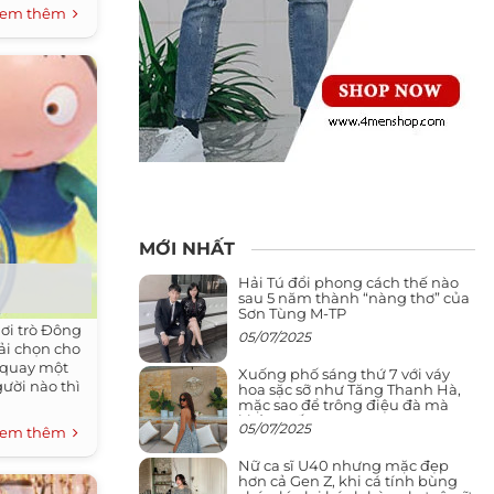
em thêm
MỚI NHẤT
Hải Tú đổi phong cách thế nào
sau 5 năm thành “nàng thơ” của
Sơn Tùng M-TP
hơi trò Đông
05/07/2025
ải chọn cho
 quay một
Xuống phố sáng thứ 7 với váy
ười nào thì
hoa sặc sỡ như Tăng Thanh Hà,
mặc sao để trông điệu đà mà
không sến
05/07/2025
em thêm
Nữ ca sĩ U40 nhưng mặc đẹp
hơn cả Gen Z, khi cá tính bùng