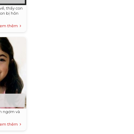
 về, thấy con
con bị hôn
em thêm
ch ngợm và
em thêm