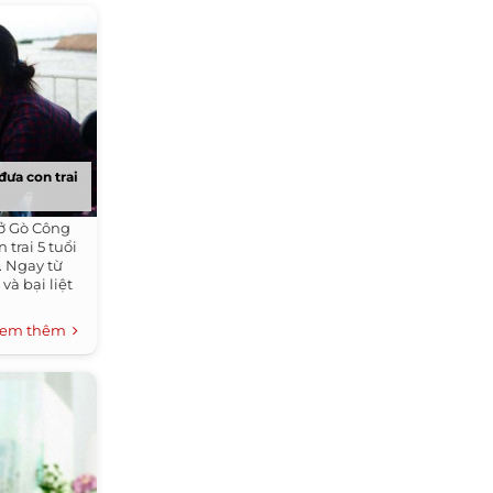
ưa con trai
ở Gò Công
 trai 5 tuổi
. Ngay từ
và bại liệt
em thêm