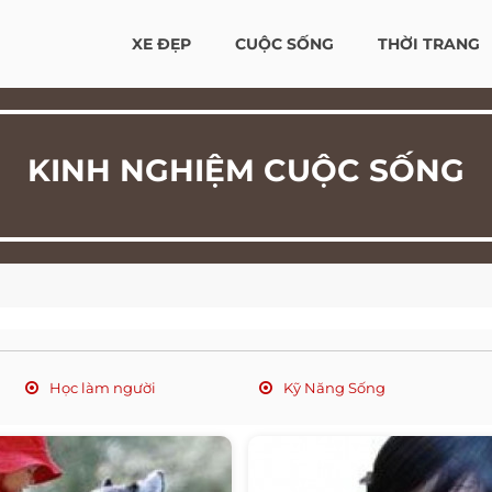
XE ĐẸP
CUỘC SỐNG
THỜI TRANG
KINH NGHIỆM CUỘC SỐNG
Học làm người
Kỹ Năng Sống