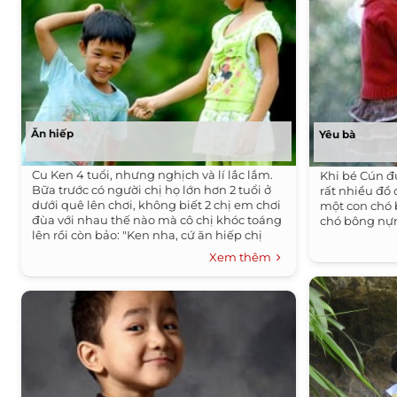
Ăn hiếp
Yêu bà
Cu Ken 4 tuổi, nhưng nghịch và lí lắc lắm.
Khi bé Cún đ
Bữa trước có người chị họ lớn hơn 2 tuổi ở
rất nhiều đồ 
dưới quê lên chơi, không biết 2 chị em chơi
một con chó 
đùa với nhau thế nào mà cô chị khóc toáng
chó bông nựn
lên rồi còn bảo: "Ken nha, cứ ăn hiếp chị
hoài".
Xem thêm