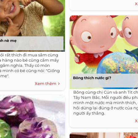
X
nh nè mẹ
uổi rất thích đi mua sắm cùng
ửa hàng nào bé cũng cầm mấy
ngắm nghía. Thấy có món
 mình có bé cũng nói: "Giống
 mẹ".
Bông thích nước gì?
Xem thêm
Bông cùng chị Cún và anh Tít c
Tây Nam Bắc. Mỗi người đều ph
mình một nước mà mình thích,
hồi dừng lại đúng ở nước của ng
người ấy thắng.
X