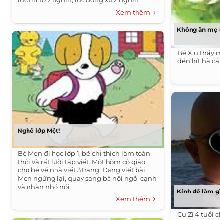
lúc thì tờ 2 nghìn, lúc đồng xu 2 nghìn.
Xem thêm
Không ăn mẹ 
Bé Xiu thấy m
đến hít hà cá
Nghề lớp Một!
Bé Men đi học lớp 1, bé chỉ thích làm toán
thôi và rất lười tập viết. Một hôm cô giáo
cho bé về nhà viết 3 trang. Đang viết bài
Men ngừng lại, quay sang bà nội ngồi cạnh
và nhăn nhó nói
Kính để làm g
Xem thêm
Cu Zi 4 tuổi