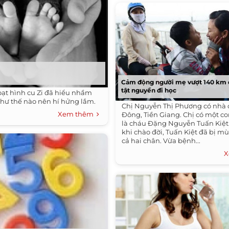
Cảm động người mẹ vượt 140 km đ
tật nguyền đi học
ạt hình cu Zi đã hiểu nhầm
như thế nào nên hí hửng lắm.
Chị Nguyễn Thị Phương có nhà 
Xem thêm
Đông, Tiền Giang. Chị có một con
là cháu Đặng Nguyễn Tuấn Kiệt
khi chào đời, Tuấn Kiệt đã bị mù 
cả hai chân. Vừa bệnh...
X