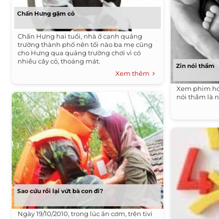
Chấn Hưng gặm cỏ
Chấn Hưng hai tuổi, nhà ở cạnh quảng
trường thành phố nên tối nào ba mẹ cũng
cho Hưng qua quảng trường chơi vì có
nhiều cây cỏ, thoáng mát.
Zin nói thầm
Xem thêm
Xem phim ho
nói thầm là 
Sao cứu rồi lại vứt bà con đi?
Ngày 19/10/2010, trong lúc ăn cơm, trên tivi