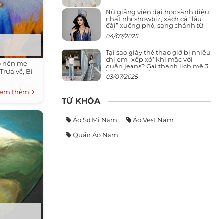
Nữ giảng viên đại học sành điệu
nhất nhì showbiz, xách cả “lâu
đài” xuống phố, sang chảnh từ
giảng đường ra phố khó ai đọ lại
04/07/2025
Tại sao giày thể thao giờ bị nhiều
chị em “xếp xó” khi mặc với
áo nên mẹ
quần jeans? Gái thanh lịch mê 3
Trưa về, Bi
kiểu này hơn hẳn
03/07/2025
em thêm
TỪ KHÓA
Áo Sơ Mi Nam
Áo Vest Nam
Quần Áo Nam