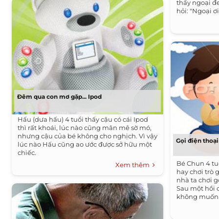
thấy ngoại đ
hỏi: "Ngoại ơ
Đêm qua con mơ gặp... Ipod
Hấu (dưa hấu) 4 tuổi thấy cậu có cái Ipod
thì rất khoái, lúc nào cũng mân mê sờ mó,
nhưng cậu của bé không cho nghịch. Vì vậy
Gọi điện thoại
lúc nào Hấu cũng ao ước được sở hữu một
chiếc.
Bé Chun 4 tu
Xem thêm
hay chơi trò 
nhà ta chơi gọ
Sau một hồi c
không muốn 