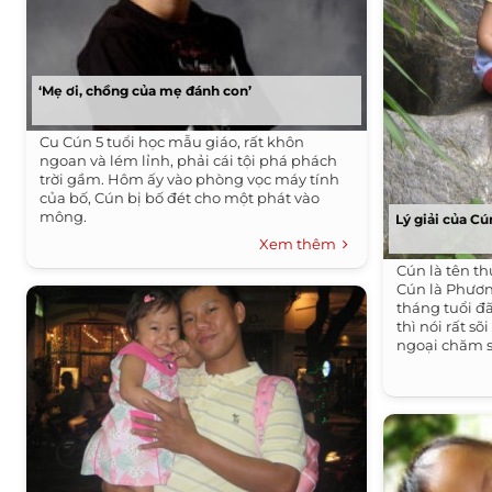
‘Mẹ ơi, chồng của mẹ đánh con’
Cu Cún 5 tuổi học mẫu giáo, rất khôn
ngoan và lém lỉnh, phải cái tội phá phách
trời gầm. Hôm ấy vào phòng vọc máy tính
của bố, Cún bị bố đét cho một phát vào
mông.
Lý giải của Cú
Xem thêm
Cún là tên th
Cún là Phương
tháng tuổi đã
thì nói rất sõ
ngoại chăm só
nên nhiều lúc