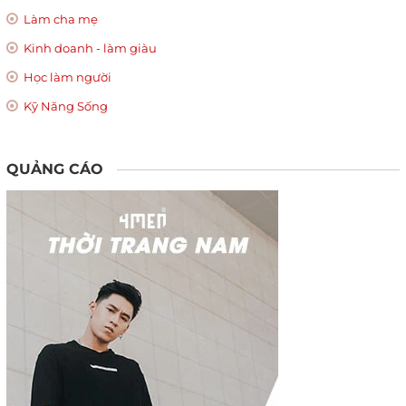
Làm cha mẹ
Kinh doanh - làm giàu
Học làm người
Kỹ Năng Sống
QUẢNG CÁO