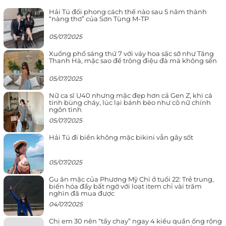
Hải Tú đổi phong cách thế nào sau 5 năm thành
“nàng thơ” của Sơn Tùng M-TP
05/07/2025
Xuống phố sáng thứ 7 với váy hoa sặc sỡ như Tăng
Thanh Hà, mặc sao để trông điệu đà mà không sến
05/07/2025
Nữ ca sĩ U40 nhưng mặc đẹp hơn cả Gen Z, khi cá
tính bùng cháy, lúc lại bánh bèo như cô nữ chính
ngôn tình
05/07/2025
Hải Tú đi biển không mặc bikini vẫn gây sốt
05/07/2025
Gu ăn mặc của Phương Mỹ Chi ở tuổi 22: Trẻ trung,
biến hóa đầy bất ngờ với loạt item chỉ vài trăm
nghìn đã mua được
04/07/2025
Chị em 30 nên “tẩy chay” ngay 4 kiểu quần ống rộng