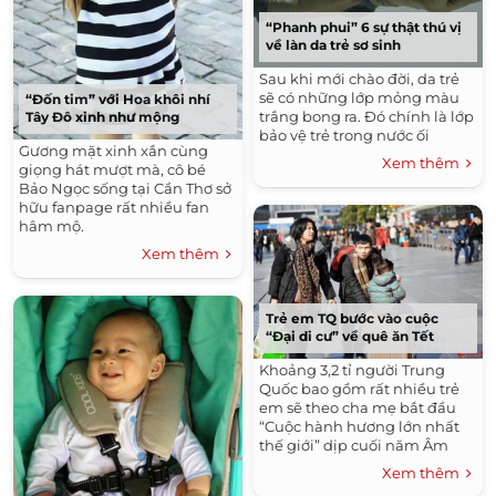
“Phanh phui” 6 sự thật thú vị
về làn da trẻ sơ sinh
Sau khi mới chào đời, da trẻ
sẽ có những lớp mỏng màu
“Đốn tim” với Hoa khôi nhí
trắng bong ra. Đó chính là lớp
Tây Đô xinh như mộng
bảo vệ trẻ trong nước ối
Gương mặt xinh xắn cùng
Xem thêm
giọng hát mượt mà, cô bé
Bảo Ngọc sống tại Cần Thơ sở
hữu fanpage rất nhiều fan
hâm mộ.
Xem thêm
Trẻ em TQ bước vào cuộc
“Đại di cư” về quê ăn Tết
Khoảng 3,2 tỉ người Trung
Quốc bao gồm rất nhiều trẻ
em sẽ theo cha mẹ bắt đầu
“Cuộc hành hương lớn nhất
thế giới” dịp cuối năm Âm
lịch 2015.
Xem thêm