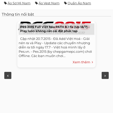
Áo Sơ Mi Nam
Áo Vest Nam
Quần Áo Nam
Thông tin nổi bật
PES 2015 Full Việt hóa PATH 8.1 fix (Up 18/7) -
Play luôn không cần cài đặt phức tạp
​ ​ Cập nhật 20.7.2015 - Đã Add Việt Hoá - Giải
nén ra và Play - Update các chuyển nhượng
diễn ra tới ngày 17.7 - Việt hoá mình lấy ở
Pes.vn. - Pes 2015 (by chepgamepc.com) chơi
Offline. Các bạn muốn chơi...
Xem thêm