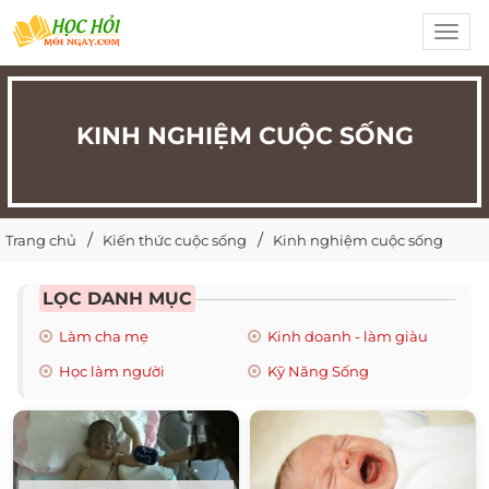
Toggl
navig
KINH NGHIỆM CUỘC SỐNG
Trang chủ
Kiến thức cuộc sống
Kinh nghiệm cuộc sống
LỌC DANH MỤC
Làm cha mẹ
Kinh doanh - làm giàu
Học làm người
Kỹ Năng Sống