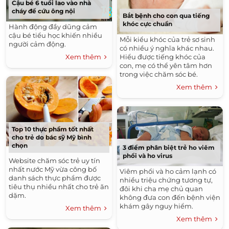
Cậu bé 6 tuổi lao vào nhà
cháy để cứu ông nội
Bắt bệnh cho con qua tiếng
khóc cực chuẩn
Hành động đầy dũng cảm
cậu bé tiểu học khiến nhiều
Mỗi kiểu khóc của trẻ sơ sinh
người cảm động.
có nhiều ý nghĩa khác nhau.
Xem thêm
Hiểu được tiếng khóc của
con, mẹ có thể yên tâm hơn
trong việc chăm sóc bé.
Xem thêm
Top 10 thực phẩm tốt nhất
cho trẻ do bác sỹ Mỹ bình
chọn
3 điểm phân biệt trẻ ho viêm
phổi và ho virus
Website chăm sóc trẻ uy tín
nhất nước Mỹ vừa công bố
Viêm phổi và ho cảm lạnh có
danh sách thực phẩm được
nhiều triệu chứng tương tự,
tiêu thụ nhiều nhất cho trẻ ăn
đôi khi cha mẹ chủ quan
dặm.
không đưa con đến bệnh viện
khám gây nguy hiểm.
Xem thêm
Xem thêm