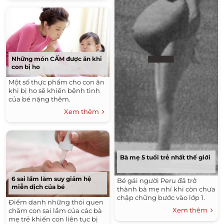
Những món CẤM được ăn khi
con bị ho
Một số thực phẩm cho con ăn
khi bị ho sẽ khiến bệnh tình
của bé nặng thêm.
Xem thêm
Bà mẹ 5 tuổi trẻ nhất thế giới
6 sai lầm làm suy giảm hệ
Bé gái người Peru đã trở
miễn dịch của bé
thành bà mẹ nhí khi còn chưa
chập chững bước vào lớp 1.
Điểm danh những thói quen
Xem thêm
chăm con sai lầm của các bà
mẹ trẻ khiến con liên tục bị