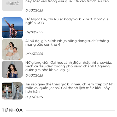
này: Mặc vào trông vừa quê vừa kéo tụt chiều cao
04/07/2025
Hồ Ngọc Hà, Chi Pu so body với bikini “tí hon” giá
nghìn USD
04/07/2025
Ái nữ đại gia Minh Nhựa năng động suốt 9 tháng
mang bầu con thứ 4
04/07/2025
Nữ giảng viên đại học sành điệu nhất nhì showbiz,
xách cả “lâu đài” xuống phố, sang chảnh từ giảng
đường ra phố khó ai đọ lại
04/07/2025
Tại sao giày thể thao giờ bị nhiều chị em “xếp xó” khi
mặc với quần jeans? Gái thanh lịch mê 3 kiểu này
hơn hẳn
03/07/2025
TỪ KHÓA