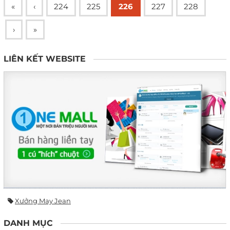
«
‹
224
225
226
227
228
›
»
LIÊN KẾT WEBSITE
Xưởng May Jean
DANH MỤC