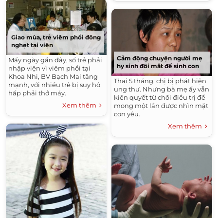
Giao mùa, trẻ viêm phổi đông
nghẹt tại viện
Cảm động chuyện người mẹ
Mấy ngày gần đây, số trẻ phải
hy sinh đôi mắt để sinh con
nhập viện vì viêm phổi tại
Khoa Nhi, BV Bạch Mai tăng
Thai 5 tháng, chị bị phát hiện
mạnh, với nhiều trẻ bị suy hô
ung thư. Nhưng bà mẹ ấy vẫn
hấp phải thở máy.
kiên quyết từ chối điều trị để
Xem thêm
mong một lần được nhìn mặt
con yêu.
Xem thêm