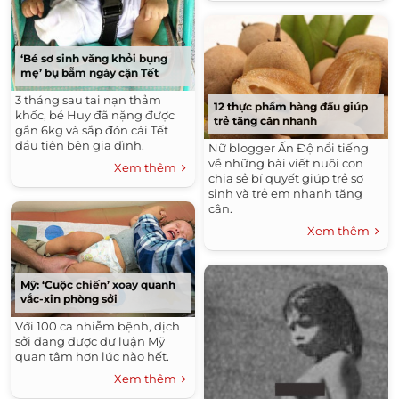
‘Bé sơ sinh văng khỏi bụng
mẹ’ bụ bẫm ngày cận Tết
3 tháng sau tai nạn thảm
12 thực phẩm hàng đầu giúp
khốc, bé Huy đã nặng được
trẻ tăng cân nhanh
gần 6kg và sắp đón cái Tết
đầu tiên bên gia đình.
Nữ blogger Ấn Độ nổi tiếng
về những bài viết nuôi con
Xem thêm
chia sẻ bí quyết giúp trẻ sơ
sinh và trẻ em nhanh tăng
cân.
Xem thêm
Mỹ: ‘Cuộc chiến’ xoay quanh
vắc-xin phòng sởi
Với 100 ca nhiễm bệnh, dịch
sởi đang được dư luận Mỹ
quan tâm hơn lúc nào hết.
Xem thêm