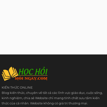
KIẾN THỨC ONLINE
Blog kiến thức, chuyên về tất cả các lĩnh vực giáo dục, cuộc sống,
kinh nghiệm, chia sẻ Website chỉ mang tính chất sưu tầm kiến
thức của cá nhân. Website không có giá trị thương mại.