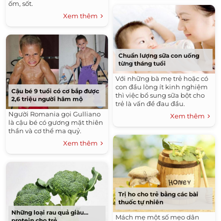
ốm, sốt.
Xem thêm
Chuẩn lượng sữa con uống
từng tháng tuổi
Với những bà mẹ trẻ hoặc có
con đầu lòng ít kinh nghiệm
Cậu bé 9 tuổi có cơ bắp được
thì việc bổ sung sữa bột cho
2,6 triệu người hâm mộ
trẻ là vấn đề đau đầu.
Người Romania gọi Gulliano
Xem thêm
là cậu bé có gương mặt thiên
thần và cơ thể ma quỷ.
Xem thêm
Trị ho cho trẻ bằng các bài
thuốc tự nhiên
Những loại rau quả giàu...
Mách mẹ một số mẹo dân
protein cho trẻ