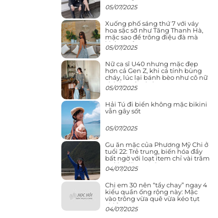
05/07/2025
Xuống phố sáng thứ 7 với váy
hoa sặc sỡ như Tăng Thanh Hà,
mặc sao để trông điệu đà mà
không sến
05/07/2025
Nữ ca sĩ U40 nhưng mặc đẹp
hơn cả Gen Z, khi cá tính bùng
cháy, lúc lại bánh bèo như cô nữ
chính ngôn tình
05/07/2025
Hải Tú đi biển không mặc bikini
vẫn gây sốt
05/07/2025
Gu ăn mặc của Phương Mỹ Chi ở
tuổi 22: Trẻ trung, biến hóa đầy
bất ngờ với loạt item chỉ vài trăm
nghìn đã mua được
04/07/2025
Chị em 30 nên “tẩy chay” ngay 4
kiểu quần ống rộng này: Mặc
vào trông vừa quê vừa kéo tụt
chiều cao
04/07/2025