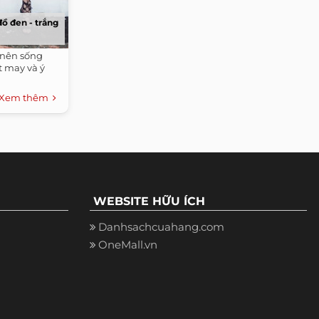
ồ đen - trắng
 nên sống
t may và ý
Xem thêm
WEBSITE HỮU ÍCH
Danhsachcuahang.com
OneMall.vn