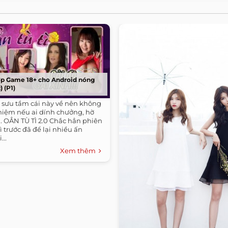
ợp Game 18+ cho Android nóng
) (P1)
đi sưu tầm cái này về nên không
nhiệm nếu ai dính chưởng, hờ
. 1. OẲN TÙ TÌ 2.0 Chắc hẳn phiên
ì trước đã để lại nhiều ấn
...
Xem thêm