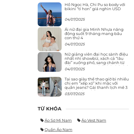
Hồ Ngọc Hà, Chi Pu so body với
bikini “tí hon” giá nghìn USD
04/07/2025
Ái nữ đại gia Minh Nhựa năng
động suốt 9 tháng mang bầu
con thứ 4
04/07/2025
Nữ giảng viên đại học sành điệu
nhất nhì showbiz, xách cả “lâu
đài” xuống phố, sang chảnh từ
giảng đường ra phố khó ai đọ lại
04/07/2025
Tại sao giày thể thao giờ bị nhiều
chị em “xếp xó” khi mặc với
quần jeans? Gái thanh lịch mê 3
kiểu này hơn hẳn
03/07/2025
TỪ KHÓA
Áo Sơ Mi Nam
Áo Vest Nam
Quần Áo Nam