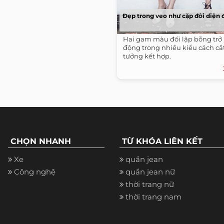
Đẹp trong veo như cặp đôi diện đ
Hai gam màu đối lập bỗng trở
động trong nhiều kiểu cách cắ
tưởng kết hợp.
CHỌN NHANH
TỪ KHÓA LIÊN KẾT
Xe
quần jean
Công nghệ
quần jean nữ
thời trang nữ
thời trang nam