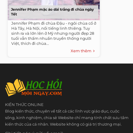
Jennifer Phạm mặc áo dài trắng đi chùa ngày
Tết
Jennifer Phạm đi chùa Đậu - ngôi chùa cổ ở
Hà Tây, Hà Nội, nổi tiếng linh thiêng. Tuy
sinh ra và lớn lên ở Mỹ nhưng người đẹp 28
tuổi vẫn thấm nhuần truyền thống người
Việt, thích đi chùa...
Xem thêm
KIẾN THỨC ONLINE
Blog kiến thức, chuyên về tất cả các lĩnh vực giáo dục, cuộc
sống, kinh nghiệm, chia sẻ Website chỉ mang tính chất sưu tầm
kiến thức của cá nhân. Website không có giá trị thương mại.