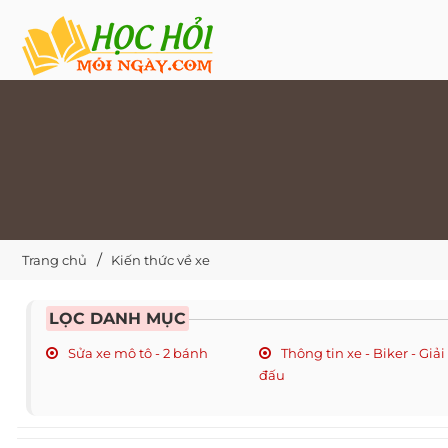
Trang chủ
Kiến thức về xe
LỌC DANH MỤC
Sửa xe mô tô - 2 bánh
Thông tin xe - Biker - Giải
đấu