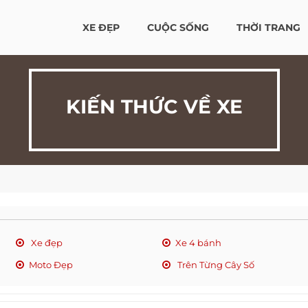
XE ĐẸP
CUỘC SỐNG
THỜI TRANG
KIẾN THỨC VỀ XE
Xe đẹp
Xe 4 bánh
Moto Đẹp
Trên Từng Cây Số