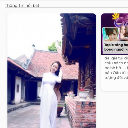
Thông tin nổi bật
Topic tổng h
bỏng người >:
đại gia tui 
chịu trách 
hờ hờ hờ.....
bản Oẳn tù t
tượng đối với