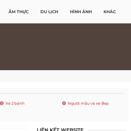
ẨM THỰC
DU LỊCH
HÌNH ẢNH
KHÁC
Xe 2 bánh
Người mẫu và xe đẹp
LIÊN KẾT WEBSITE