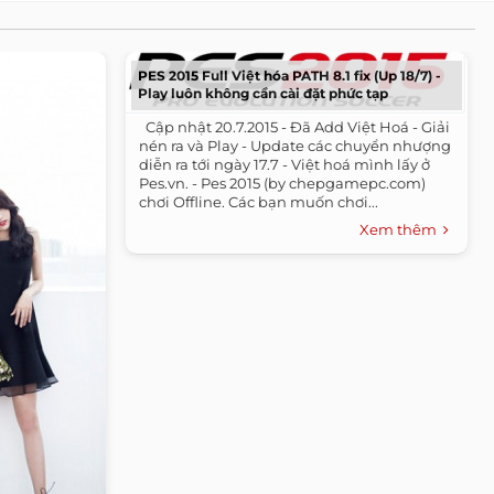
PES 2015 Full Việt hóa PATH 8.1 fix (Up 18/7) -
Play luôn không cần cài đặt phức tạp
​ ​ Cập nhật 20.7.2015 - Đã Add Việt Hoá - Giải
nén ra và Play - Update các chuyển nhượng
diễn ra tới ngày 17.7 - Việt hoá mình lấy ở
Pes.vn. - Pes 2015 (by chepgamepc.com)
chơi Offline. Các bạn muốn chơi...
Xem thêm