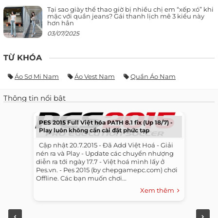
Tại sao giày thể thao giờ bị nhiều chị em “xếp xó” khi
mặc với quần jeans? Gái thanh lịch mê 3 kiểu này
hơn hẳn
03/07/2025
TỪ KHÓA
Áo Sơ Mi Nam
Áo Vest Nam
Quần Áo Nam
Thông tin nổi bật
PES 2015 Full Việt hóa PATH 8.1 fix (Up 18/7) -
Play luôn không cần cài đặt phức tạp
​ ​ Cập nhật 20.7.2015 - Đã Add Việt Hoá - Giải
nén ra và Play - Update các chuyển nhượng
diễn ra tới ngày 17.7 - Việt hoá mình lấy ở
Pes.vn. - Pes 2015 (by chepgamepc.com) chơi
Offline. Các bạn muốn chơi...
Xem thêm