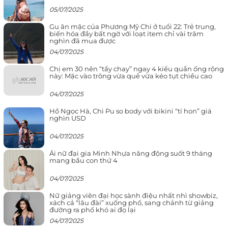
05/07/2025
Gu ăn mặc của Phương Mỹ Chi ở tuổi 22: Trẻ trung,
biến hóa đầy bất ngờ với loạt item chỉ vài trăm
nghìn đã mua được
04/07/2025
Chị em 30 nên “tẩy chay” ngay 4 kiểu quần ống rộng
này: Mặc vào trông vừa quê vừa kéo tụt chiều cao
04/07/2025
Hồ Ngọc Hà, Chi Pu so body với bikini “tí hon” giá
nghìn USD
04/07/2025
Ái nữ đại gia Minh Nhựa năng động suốt 9 tháng
mang bầu con thứ 4
04/07/2025
Nữ giảng viên đại học sành điệu nhất nhì showbiz,
xách cả “lâu đài” xuống phố, sang chảnh từ giảng
đường ra phố khó ai đọ lại
04/07/2025