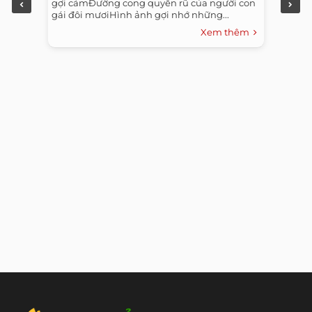
gợi cảmĐường cong quyến rũ của người con
gái đôi mươiHình ảnh gợi nhớ những...
Xem thêm