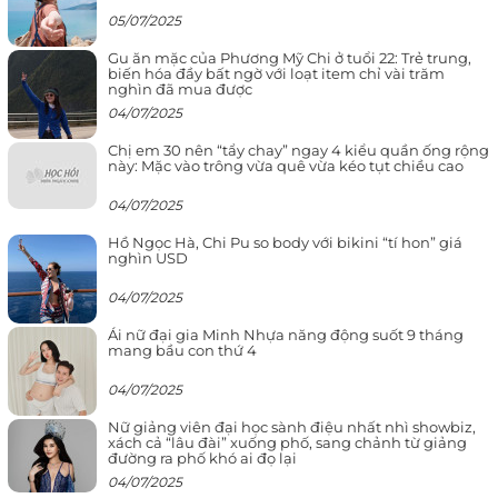
05/07/2025
Gu ăn mặc của Phương Mỹ Chi ở tuổi 22: Trẻ trung,
biến hóa đầy bất ngờ với loạt item chỉ vài trăm
nghìn đã mua được
04/07/2025
Chị em 30 nên “tẩy chay” ngay 4 kiểu quần ống rộng
này: Mặc vào trông vừa quê vừa kéo tụt chiều cao
04/07/2025
Hồ Ngọc Hà, Chi Pu so body với bikini “tí hon” giá
nghìn USD
04/07/2025
Ái nữ đại gia Minh Nhựa năng động suốt 9 tháng
mang bầu con thứ 4
04/07/2025
Nữ giảng viên đại học sành điệu nhất nhì showbiz,
xách cả “lâu đài” xuống phố, sang chảnh từ giảng
đường ra phố khó ai đọ lại
04/07/2025