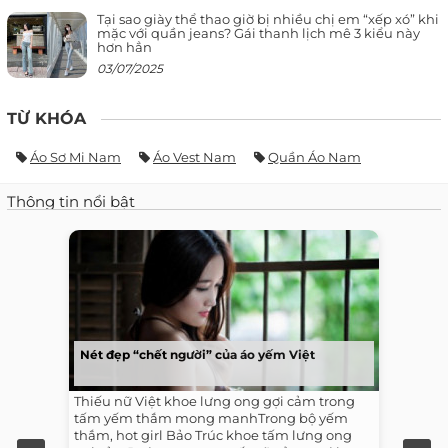
Tại sao giày thể thao giờ bị nhiều chị em “xếp xó” khi
mặc với quần jeans? Gái thanh lịch mê 3 kiểu này
hơn hẳn
03/07/2025
TỪ KHÓA
Áo Sơ Mi Nam
Áo Vest Nam
Quần Áo Nam
Thông tin nổi bật
Nét đẹp “chết người” của áo yếm Việt
Thiếu nữ Việt khoe lưng ong gợi cảm trong
tấm yếm thắm mong manhTrong bộ yếm
thắm, hot girl Bảo Trúc khoe tấm lưng ong