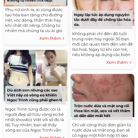
không tự nhiên mà đẹp.
Phụ nữ sinh ra, ai cũng được
Ngay lập tức áp dụng nguyên
tạo hóa ban tặng cho đường
tắc dưới đây để chống lão hóa
nét, vóc dáng, thần thái hay
da.
khí chất rất riêng. Chẳng tự
nhiên mà chúng ta ưu ái gọi
Không phải chỉ đến độ tuổi
chị em là ‘phái đẹp’.
Xem thêm
trung niên hay ngoài 30 bạn
mới cần quan tâm đến vấn đề
lão hoá. Ngay từ khi còn trẻ,
nếu không áp dụng các biện
pháp chống lão hoá khoa học
Xem thêm
bạn sẽ sớm phải chịu những
hậu quả của nó khi bước sang
tuổi 30.
Dù sinh con nhưng các sao
Việt này có vòng eo khiến
Ngọc Trinh cũng phải ghen tị
Trộn nước dừa và mật ong rồi
Ngọc Trinh từng được coi là
thoa lên mặt, sẹo và vết thâm
người đẹp sở hữu vòng eo bé
sẽ dần dần mất hết
nhất showbiz Việt với số đo là
56. Tuy nhiên, bạn sẽ thấy
Chỉ với công thức đơn giản từ
vòng eo của Ngọc Trinh vẫn
nước dừa và mật ong, bạn sẽ
chẳng là gì so với những "bà
có ngay một hỗn hợp trị sẹo
Xem thêm