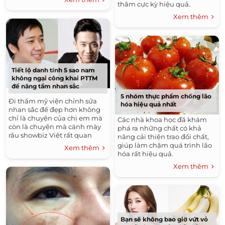
mẹ bỉm sữa" này!
thâm cực kỳ hiệu quả.
Xem thêm
Tiết lộ danh tính 5 sao nam
không ngại công khai PTTM
để nâng tầm nhan sắc
5 nhóm thực phẩm chống lão
Đi thẩm mỹ viện chỉnh sửa
hóa hiệu quả nhất
nhan sắc để đẹp hơn không
chỉ là chuyện của chị em mà
Các nhà khoa học đã khám
còn là chuyện mà cánh mày
phá ra những chất có khả
râu showbiz Việt rất quan
năng cải thiện trao đổi chất,
tâm.
giúp làm chậm quá trình lão
Xem thêm
hóa rất hiệu quả.
Xem thêm
Bạn sẽ không bao giờ vứt vỏ