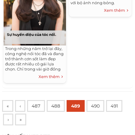
với bộ ảnh nóng bỏng.
Xem thêm
Sự huyền diệu của tóc nối.
Trong những năm trở lại đây,
công nghệ nối tóc đã và đang
trở thành cơn sốt làm đẹp
được rất nhiều cô gái lựa
chọn. Chỉ trong vài giờ đồng
hồ, tóc nối hô biến mái tóc
Xem thêm
tém ngắn, hư tổn và xơ xác trở
nên dài bồng bềnh thướt tha.
«
‹
487
488
489
490
491
›
»