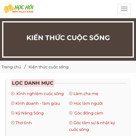
Toggl
navig
KIẾN THỨC CUỘC SỐNG
Trang chủ
Kiến thức cuộc sống
LỌC DANH MỤC
Kinh nghiệm cuộc sống
Làm cha mẹ
Kinh doanh - làm giàu
Học làm người
Kỹ Năng Sống
Góc đồng cảm
Thơ tình
Góc tâm sự & nhật ký
cuộc sống