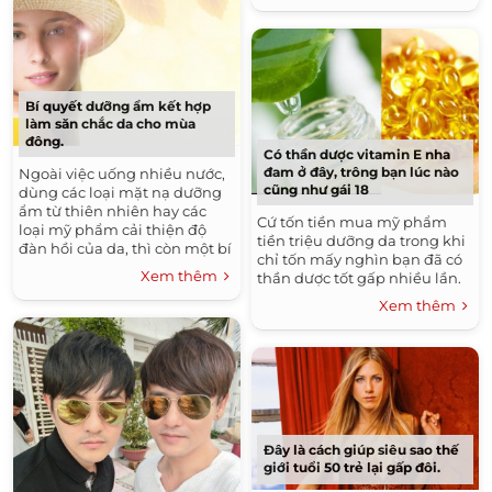
Bí quyết dưỡng ẩm kết hợp
làm săn chắc da cho mùa
đông.
Có thần dược vitamin E nha
đam ở đây, trông bạn lúc nào
Ngoài việc uống nhiều nước,
cũng như gái 18
dùng các loại mặt nạ dưỡng
ẩm từ thiên nhiên hay các
Cứ tốn tiền mua mỹ phẩm
loại mỹ phẩm cải thiện độ
tiền triệu dưỡng da trong khi
đàn hồi của da, thì còn một bí
chỉ tốn mấy nghìn bạn đã có
quyết có thể vừa cung cấp độ
Xem thêm
thần dược tốt gấp nhiều lần.
ẩm tối ưu vừa làm da săn
chắc vượt trội, giúp chị em tự
Xem thêm
tin và rạng rỡ hơn.
Đây là cách giúp siêu sao thế
giới tuổi 50 trẻ lại gấp đôi.