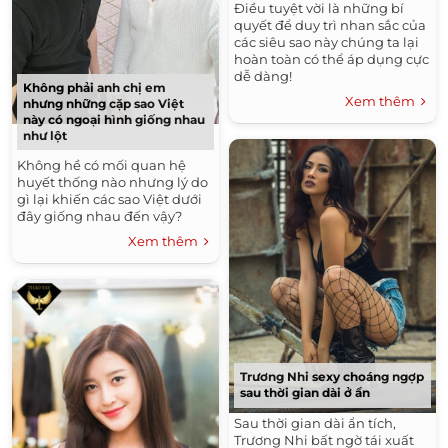
Điều tuyệt vời là những bí
quyết để duy trì nhan sắc của
các siêu sao này chúng ta lại
hoàn toàn có thể áp dụng cực
dễ dàng!
Không phải anh chị em
Xem thêm
nhưng những cặp sao Việt
này có ngoại hình giống nhau
như lột
Không hề có mối quan hệ
huyết thống nào nhưng lý do
gì lại khiến các sao Việt dưới
đây giống nhau đến vậy?
Xem thêm
Trương Nhi sexy choáng ngợp
sau thời gian dài ở ẩn
Sau thời gian dài ẩn tích,
Trương Nhi bất ngờ tái xuất