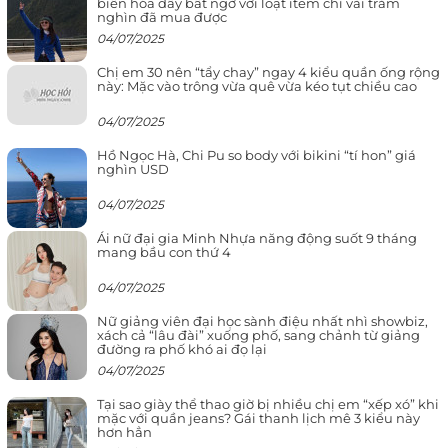
biến hóa đầy bất ngờ với loạt item chỉ vài trăm
nghìn đã mua được
04/07/2025
Chị em 30 nên “tẩy chay” ngay 4 kiểu quần ống rộng
này: Mặc vào trông vừa quê vừa kéo tụt chiều cao
04/07/2025
Hồ Ngọc Hà, Chi Pu so body với bikini “tí hon” giá
nghìn USD
04/07/2025
Ái nữ đại gia Minh Nhựa năng động suốt 9 tháng
mang bầu con thứ 4
04/07/2025
Nữ giảng viên đại học sành điệu nhất nhì showbiz,
xách cả “lâu đài” xuống phố, sang chảnh từ giảng
đường ra phố khó ai đọ lại
04/07/2025
Tại sao giày thể thao giờ bị nhiều chị em “xếp xó” khi
mặc với quần jeans? Gái thanh lịch mê 3 kiểu này
hơn hẳn