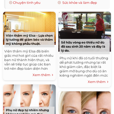
Chuyện tình yêu
Sức khỏe và làm đẹp
Viện thẩm mỹ Elsa – Lựa chọn
lý tưởng để giảm béo và thẩm
Sở hữu vòng eo thiếu nữ dù
mỹ không phẫu thuật.
đã sau sinh 20 năm và đây là
lý do.
Viện thẩm mỹ Elsa đã biến
giấc mơ hot girl của rất nhiều
Phụ nữ khi đã có tuổi thường
bạn nữ thành hiện thực, và
dễ phát tướng nhưng lại rất
vẫn sẽ tiếp tục giúp các bạn
khó giảm cân, đặc biệt là
trở nên đẹp toàn diện hơn
giảm mỡ bụng cho dù có ăn
nữa.
Xem thêm
kiêng nghiêm ngặt đến mức
nào.
Xem thêm
Phụ nữ đẹp tự nhiên nhưng