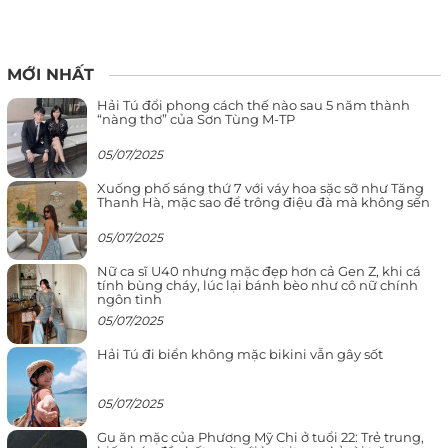
MỚI NHẤT
Hải Tú đổi phong cách thế nào sau 5 năm thành
“nàng thơ” của Sơn Tùng M-TP
05/07/2025
Xuống phố sáng thứ 7 với váy hoa sặc sỡ như Tăng
Thanh Hà, mặc sao để trông điệu đà mà không sến
05/07/2025
Nữ ca sĩ U40 nhưng mặc đẹp hơn cả Gen Z, khi cá
tính bùng cháy, lúc lại bánh bèo như cô nữ chính
ngôn tình
05/07/2025
Hải Tú đi biển không mặc bikini vẫn gây sốt
05/07/2025
Gu ăn mặc của Phương Mỹ Chi ở tuổi 22: Trẻ trung,