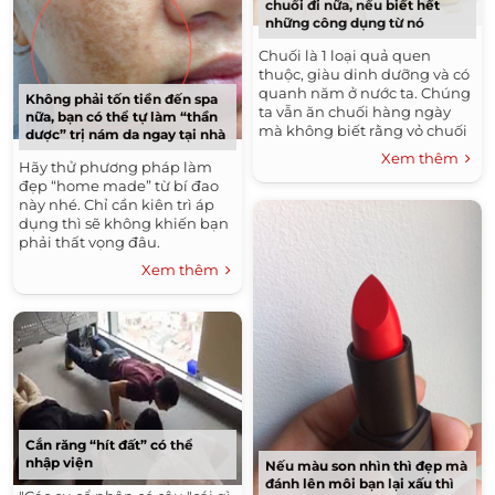
chuối đi nữa, nếu biết hết
những công dụng từ nó
Chuối là 1 loại quả quen
thuộc, giàu dinh dưỡng và có
quanh năm ở nước ta. Chúng
Không phải tốn tiền đến spa
ta vẫn ăn chuối hàng ngày
nữa, bạn có thể tự làm “thần
mà không biết rằng vỏ chuối
dược” trị nám da ngay tại nhà
bỏ đi đấy lại có rất nhiều công
Xem thêm
Hãy thử phương pháp làm
dụng bất ngờ.
đẹp “home made” từ bí đao
này nhé. Chỉ cần kiên trì áp
dụng thì sẽ không khiến bạn
phải thất vọng đâu.
Xem thêm
Cắn răng “hít đất” có thể
nhập viện
Nếu màu son nhìn thì đẹp mà
đánh lên môi bạn lại xấu thì