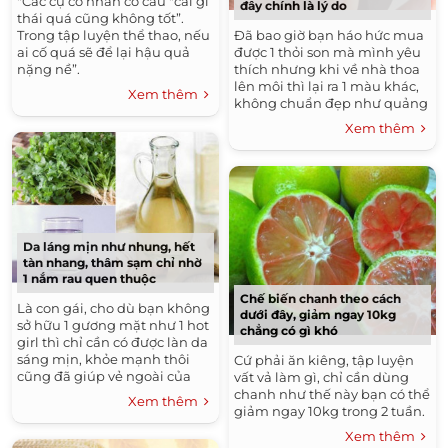
"Các cụ cổ nhân có câu "cái gì
đây chính là lý do
thái quá cũng không tốt”.
Trong tập luyện thể thao, nếu
Đã bao giờ bạn háo hức mua
ai cố quá sẽ để lại hậu quả
được 1 thỏi son mà mình yêu
nặng nề”.
thích nhưng khi về nhà thoa
lên môi thì lại ra 1 màu khác,
Xem thêm
không chuẩn đẹp như quảng
cáo hay các bogger làm đẹp
Xem thêm
không. Đọc bài viết này bạn
sẽ biết được lý do và cách tô
son lên màu thật chuẩn nhé!
Da láng mịn như nhung, hết
tàn nhang, thâm sạm chỉ nhờ
1 nắm rau quen thuộc
Chế biến chanh theo cách
Là con gái, cho dù bạn không
dưới đây, giảm ngay 10kg
sở hữu 1 gương mặt như 1 hot
chẳng có gì khó
girl thì chỉ cần có được làn da
sáng mịn, khỏe mạnh thôi
Cứ phải ăn kiêng, tập luyện
cũng đã giúp vẻ ngoài của
vất vả làm gì, chỉ cần dùng
bạn cuốn hút hơn rất nhiều.
chanh như thế này bạn có thể
Xem thêm
Sở hữu làn da đẹp không khó
giảm ngay 10kg trong 2 tuần.
nếu bạn biết công thức đơn
Xem thêm
giản từ giấm và rau mùi này.