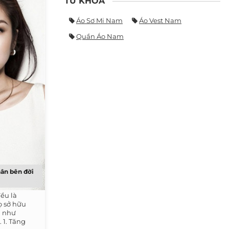
TỪ KHÓA
Áo Sơ Mi Nam
Áo Vest Nam
Quần Áo Nam
hân bên đời
ều là
ọ sở hữu
g như
 1. Tăng