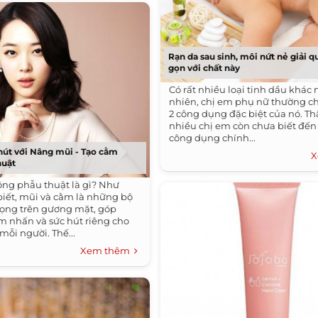
Rạn da sau sinh, môi nứt nẻ giải 
gọn với chất này
Có rất nhiều loại tinh dầu khác 
nhiên, chị em phụ nữ thường chỉ
2 công dụng đặc biệt của nó. Th
nhiều chị em còn chưa biết đế
công dụng chính...
hút với Nâng mũi - Tạo cằm
X
huật
ng phẫu thuật là gì? Như
biết, mũi và cằm là những bộ
ọng trên gương mặt, góp
m nhấn và sức hút riêng cho
mỗi người. Thế...
Xem thêm