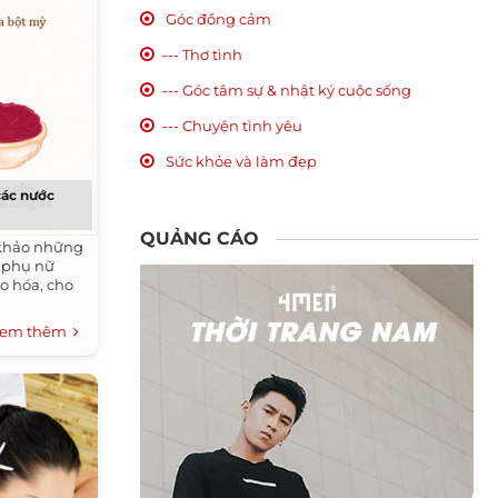
Góc đồng cảm
--- Thơ tình
--- Góc tâm sự & nhật ký cuộc sống
--- Chuyện tình yêu
Sức khỏe và làm đẹp
các nước
QUẢNG CÁO
 khảo những
 phụ nữ
ão hóa, cho
em thêm