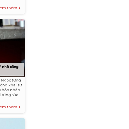
em thêm
” nhờ căng
n Ngọc từng
công khai sự
u hôn nhân
ôi từng sửa
em thêm