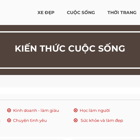
XE ĐẸP
CUỘC SỐNG
THỜI TRANG
KIẾN THỨC CUỘC SỐNG
Kinh doanh - làm giàu
Học làm người
c
Chuyện tình yêu
Sức khỏe và làm đẹp