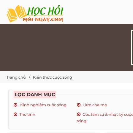
Trang chủ
Kiến thức cuộc sống
LỌC DANH MỤC
Kinh nghiệm cuộc sống
Làm cha mẹ
Thơ tình
Góc tâm sự & nhật ký cuộ
sống