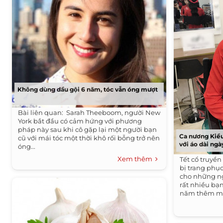
Không dùng dầu gội 6 năm, tóc vẫn óng mượt
Bài liên quan: Sarah Theeboom, người New
York bắt đầu có cảm hứng với phương
pháp này sau khi cô gặp lại một người bạn
Ca nương Kiều
cũ với mái tóc một thời khô rối bỗng trở nên
với áo dài ngà
óng...
Xem thêm
Tết cổ truyề
bị trang phụ
cho những n
rất nhiều bạn
năm thêm ma