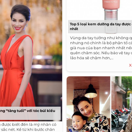
Top 5 loại kem dưỡng da tay được
nhất
Vùng da tay tưởng như không 
nhưng nó chính là bộ phận tố c
già nua của bạn nhanh nhất nế
quên chăm sóc. Nếu bảo vệ tay 
lão hóa sẽ chậm hơn,...
X
 “tăng tuổi” với tóc búi kiểu
được biết đến là mỹ nhân có
y sắc nét. Kể từ khi bước chân