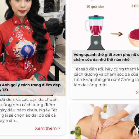
Vòng quanh thế giới xem phụ nữ 
chăm sóc da như thế nào nhé
Tết sắp đến rồi, hãy cùng tham
cách dưỡng và chăm sóc da của
trên khắp thế giới nào! Chống l
làn da sáng mịn ...
 Anh gợi ý cách trang điểm đẹp
y Tết
X
n đã đến, và các bạn đã chuẩn
c cũng như cách trang điểm
gày đầu năm chưa. Ngày Tết
 gái sẽ chọn áo dài đỏ để cả
y mắn...
Xem thêm