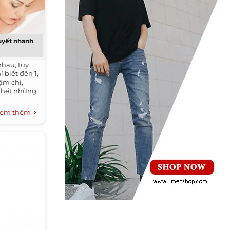
quyết nhanh
nhau, tuy
 biết đến 1,
ậm chí,
n hết những
em thêm