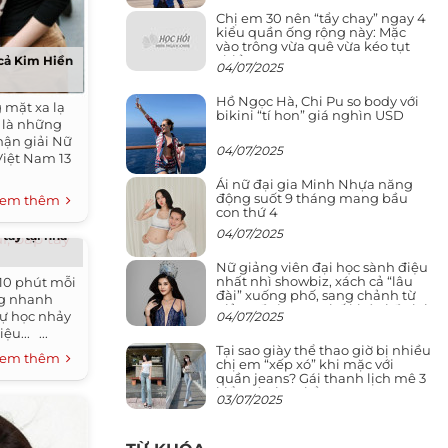
Chị em 30 nên “tẩy chay” ngay 4
kiểu quần ống rộng này: Mặc
vào trông vừa quê vừa kéo tụt
chiều cao
 cả Kim Hiền
04/07/2025
Hồ Ngọc Hà, Chi Pu so body với
 mặt xa lạ
bikini “tí hon” giá nghìn USD
 là những
hận giải Nữ
04/07/2025
Việt Nam 13
Ái nữ đại gia Minh Nhựa năng
động suốt 9 tháng mang bầu
em thêm
con thứ 4
04/07/2025
tay tại nhà
Nữ giảng viên đại học sành điệu
nhất nhì showbiz, xách cả “lâu
10 phút mỗi
đài” xuống phố, sang chảnh từ
g nhanh
giảng đường ra phố khó ai đọ lại
Tự học nhảy
04/07/2025
u... ...
Tại sao giày thể thao giờ bị nhiều
em thêm
chị em “xếp xó” khi mặc với
quần jeans? Gái thanh lịch mê 3
kiểu này hơn hẳn
03/07/2025