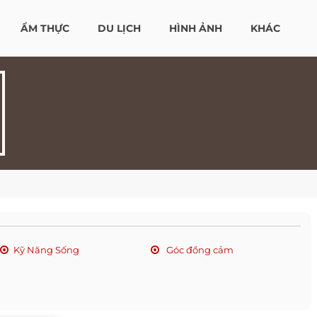
ẨM THỰC
DU LỊCH
HÌNH ẢNH
KHÁC
Kỹ Năng Sống
Góc đồng cảm