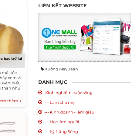
LIÊN KẾT WEBSITE
c bạc trở lại
Xưởng May Jean
 mái tóc
 hãy xem vì
DANH MỤC
truyền: Nếu
i thân như
Kinh nghiệm cuộc sống
em thêm
--- Làm cha mẹ
--- Kinh doanh - làm giàu
--- Học làm người
--- Kỹ Năng Sống