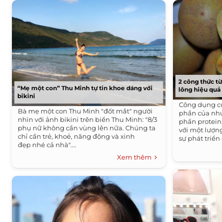
2 công thức t
“Mẹ một con” Thu Minh tự tin khoe dáng với
lông hiệu quả
bikini
Công dụng c
Bà mẹ một con Thu Minh "đốt mắt" người
phần của nh
nhìn với ảnh bikini trên biển Thu Minh: "8/3
phần protein,
phụ nữ không cần vùng lên nữa. Chúng ta
với một lượn
chỉ cần trẻ, khoẻ, năng động và xinh
sự phát triển 
đẹp nhé cả nhà"....
Xem thêm