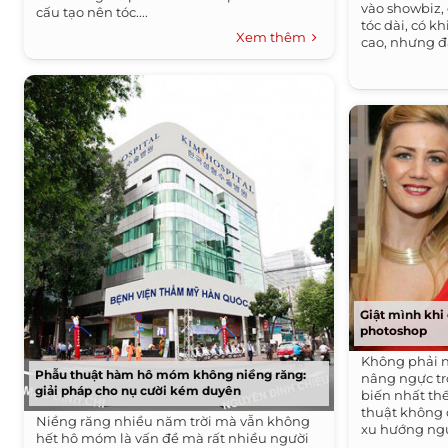
vào showbiz, 
cấu tạo nên tóc....
tóc dài, có k
Xem thêm
cao, nhưng đa
Giật mình khi
photoshop
Không phải 
Phẫu thuật hàm hô móm không niềng răng:
nâng ngực tr
giải pháp cho nụ cười kém duyên
biến nhất thế
thuật không 
Niềng răng nhiều năm trời mà vẫn không
xu hướng ngự
hết hô móm là vấn đề mà rất nhiều người