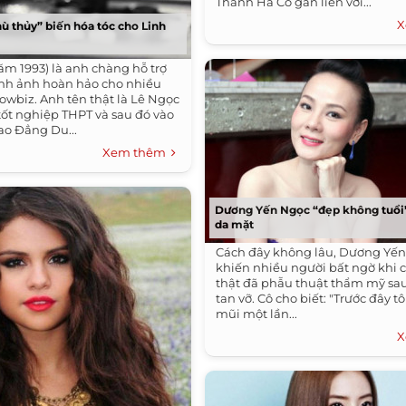
Thanh Hà Cô gắn liền với...
X
ù thủy” biến hóa tóc cho Linh
ăm 1993) là anh chàng hỗ trợ
ình ảnh hoàn hảo cho nhiều
owbiz. Anh tên thật là Lê Ngọc
tốt nghiệp THPT và sau đó vào
ao Đẳng Du...
Xem thêm
Dương Yến Ngọc “đẹp không tuổi
da mặt
Cách đây không lâu, Dương Yế
khiến nhiều người bất ngờ khi 
thật đã phẫu thuật thẩm mỹ sa
tan vỡ. Cô cho biết: "Trước đây t
mũi một lần...
X