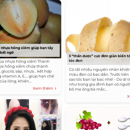
ừ nhựa hồng xiêm giúp bạn tẩy
 bất ngờ
3 “thần dược” cực đơn giản biến tó
tóc đen
ủa nhựa hồng xiêm Thành
ựa hồng xiêm chứa thành
Có rất nhiều nguyên nhân khiến
 glucid, sáp, nhựa… kết hợp
màu đen cứ bạc dần. Trước tiên
g vitamin A, E,… giúp hạn chế
sao tóc bạn lại bạc nhé! - Do di 
của lông, khiến...
như trong gia đình bạn có ngườ
Xem thêm
bố mẹ ông bà mắc...
X