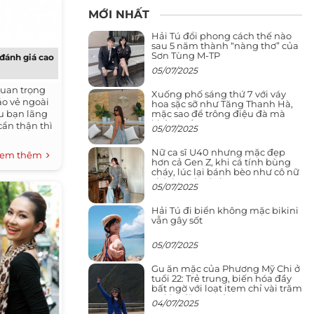
MỚI NHẤT
Hải Tú đổi phong cách thế nào
sau 5 năm thành “nàng thơ” của
Sơn Tùng M-TP
 đánh giá cao
05/07/2025
quan trọng
Xuống phố sáng thứ 7 với váy
áo vẻ ngoài
hoa sặc sỡ như Tăng Thanh Hà,
mặc sao để trông điệu đà mà
u bạn lãng
không sến
cẩn thận thì
05/07/2025
Nữ ca sĩ U40 nhưng mặc đẹp
em thêm
hơn cả Gen Z, khi cá tính bùng
cháy, lúc lại bánh bèo như cô nữ
chính ngôn tình
05/07/2025
Hải Tú đi biển không mặc bikini
vẫn gây sốt
05/07/2025
Gu ăn mặc của Phương Mỹ Chi ở
tuổi 22: Trẻ trung, biến hóa đầy
bất ngờ với loạt item chỉ vài trăm
nghìn đã mua được
04/07/2025