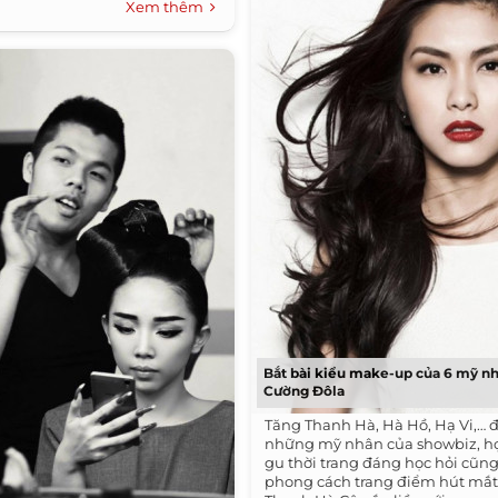
Xem thêm
Bắt bài kiểu make-up của 6 mỹ n
Cường Đôla
Tăng Thanh Hà, Hà Hồ, Hạ Vi,… đ
những mỹ nhân của showbiz, h
gu thời trang đáng học hỏi cũn
phong cách trang điểm hút mắt.