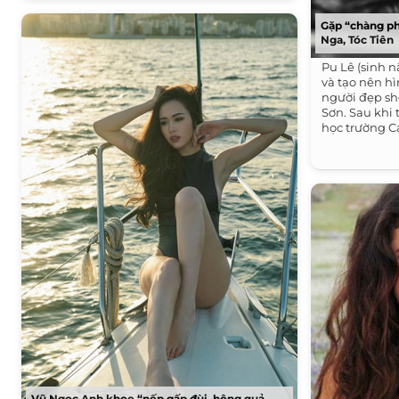
Gặp “chàng ph
Nga, Tóc Tiên
Pu Lê (sinh n
và tạo nên h
người đẹp sh
Sơn. Sau khi 
học trường C
Vũ Ngọc Anh khoe “nếp gấp đùi, hông quả