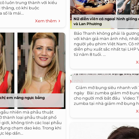
cô luôn trung thành với kiểu
hi thẳng, có khi buộc
 số là mái...
Nữ diễn viên có ngoại hình giống
Xem thêm
và Lan Phương
Bảo Thanh không phải là gương
với khán giả màn ảnh nhỏ, nhất
người yêu phim Việt Nam. Cô n
diễn phụ xuất sắc nhất tại LHP 
từ năm 8 tuổi. ...
X
Tự làm kem tan mỡ bụng, đùi, bắp 
Giảm mỡ bụng siêu nhanh với 
ngày Bài zumba giảm mỡ bụn
 chị em nâng ngực bằng
cho người mới bắt đầu Video: 
zumba tại nhà giảm mỡ bụng hiệ
X
ngẫu nhiên mà phẫu thuật
ở thành loại phẫu thuật phổ
 giới, không tính các loại phẫu
đụng chạm dao kéo. Trong khi
c lép dần...