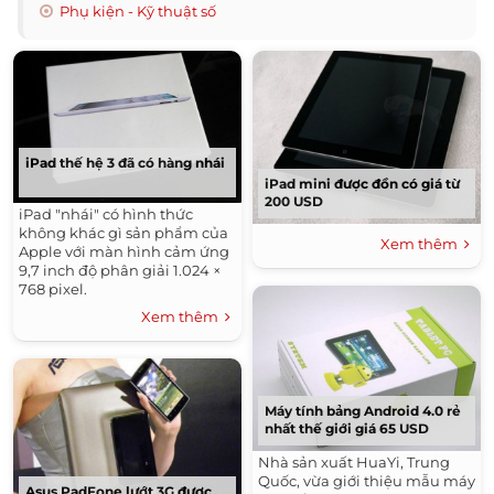
Phụ kiện - Kỹ thuật số
iPad thế hệ 3 đã có hàng nhái
iPad mini được đồn có giá từ
200 USD
iPad "nhái" có hình thức
không khác gì sản phẩm của
Xem thêm
Apple với màn hình cảm ứng
9,7 inch độ phân giải 1.024 ×
768 pixel.
Xem thêm
Máy tính bảng Android 4.0 rẻ
nhất thế giới giá 65 USD
Nhà sản xuất HuaYi, Trung
Quốc, vừa giới thiệu mẫu máy
Asus PadFone lướt 3G được