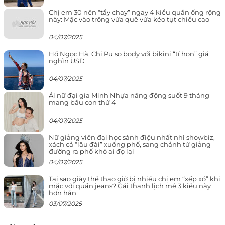
Chị em 30 nên “tẩy chay” ngay 4 kiểu quần ống rộng
này: Mặc vào trông vừa quê vừa kéo tụt chiều cao
04/07/2025
Hồ Ngọc Hà, Chi Pu so body với bikini “tí hon” giá
nghìn USD
04/07/2025
Ái nữ đại gia Minh Nhựa năng động suốt 9 tháng
mang bầu con thứ 4
04/07/2025
Nữ giảng viên đại học sành điệu nhất nhì showbiz,
xách cả “lâu đài” xuống phố, sang chảnh từ giảng
đường ra phố khó ai đọ lại
04/07/2025
Tại sao giày thể thao giờ bị nhiều chị em “xếp xó” khi
mặc với quần jeans? Gái thanh lịch mê 3 kiểu này
hơn hẳn
03/07/2025