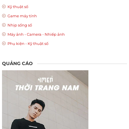
Kỹ thuật số
Game máy tính
Nhịp sống số
Máy ảnh - Camera - Nhiếp ảnh
Phụ kiện - Kỹ thuật số
QUẢNG CÁO