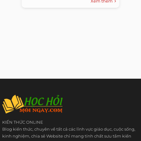
Xem thêm
KIẾN THỨC ONLINE
Blog kiến thức, chuyên về tất cả các lĩnh vực giáo dục, cuộc sống,
kinh nghiệm, chia sẻ Website chỉ mang tính chất sưu tầm kiến