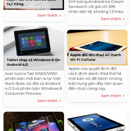
tính bảng Android Ice Cream
14,1 tiếng
Sandwich với giá chỉ 399
nhân dân tệ, khoảng 1,3 triệu
Xem thêm
đồng.
Xem thêm
Apple đổi tên iPad 4G thành
Wi-Fi Cellular
Tablet chạy cả Windows 8 lẫn
Android 4.0
Apple vừa quyết định đổi
Acer Iconia Tab W500/W501
cách định danh iPad thế hệ
phiên bản mới bán ra tại Việt
mới bản 4G để tránh những
Nam được cài đặt cả Android
kiện tụng gần đây liên quan
4.0.3 và phiên bản Windows 8
đến chức năng này.
Consumer Preview.
Xem thêm
Xem thêm