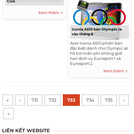
Cius
Xem thêm
Iconia A510 bản Olympic ra
vào tháng 6
Acer Iconia A510 phiên bản
đặc biệt dành cho Olympic sẽ
hỗ trợ miễn phí không giới
hạn dịch vụ Eurosport 1 và
Eurosport 2.
Xem thêm
«
‹
731
732
733
734
735
›
»
LIÊN KẾT WEBSITE