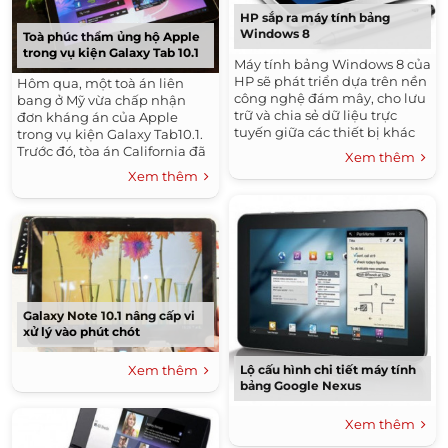
HP sắp ra máy tính bảng
Windows 8
Toà phúc thẩm ủng hộ Apple
trong vụ kiện Galaxy Tab 10.1
Máy tính bảng Windows 8 của
HP sẽ phát triển dựa trên nền
Hôm qua, một toà án liên
công nghệ đám mây, cho lưu
bang ở Mỹ vừa chấp nhận
trữ và chia sẻ dữ liệu trực
đơn kháng án của Apple
tuyến giữa các thiết bị khác
trong vụ kiện Galaxy Tab10.1.
nhau.
Trước đó, tòa án California đã
Xem thêm
bác bỏ cáo buộc này.
Xem thêm
Galaxy Note 10.1 nâng cấp vi
xử lý vào phút chót
Xem thêm
Lộ cấu hình chi tiết máy tính
bảng Google Nexus
Xem thêm