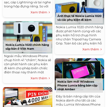
sạc, cáp Lightning và tai nghe
trong hộp đựng riêng. So với
iPhone 5, ngoại hình của
Xem thêm
iPhone...
Ảnh thực tế Nokia Lumia 1020
và các phụ kiện đi kèm
Nokia Lumia 1020 chính hãng
được phát hành cùng với các
phụ kiện hỗ trợ chụp hình
như chân Tripod hay Camera
Grip. Toàn bộ các phụ kiện hỗ
Nokia Lumia 1020 chính hãng
trợ cho Lumia 1020. ...
sắp bán ở Việt Nam
Xem thêm
Ngoài mẫu Windows Phone
chụp hình 41 "chấm", Nokia sẽ
còn phát hành các phụ kiện
đi kèm cho phép biến chiếc
điện thoại này thành một
máy ảnh thực thụ.
Xem thêm
Nokia làm mới Windows
Phone Lumia bằng bản cập
nhật Amber
Đây là bản nâng cấp lớn của
Nokia dành cho tất cả các
mẫu Lumia Windows Phone