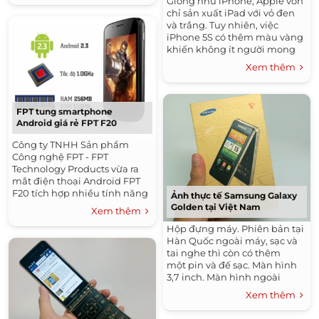
Giống như iPhone, Apple vốn
chỉ sản xuất iPad với vỏ đen
và trắng. Tuy nhiên, việc
iPhone 5S có thêm màu vàng
khiến không ít người mong
đợi hãng này sẽ bổ sung màu
Xem thêm
mới cho máy tính bảng.
FPT tung smartphone
Android giá rẻ FPT F20
Công ty TNHH Sản phẩm
Công nghệ FPT - FPT
Technology Products vừa ra
mắt điện thoại Android FPT
F20 tích hợp nhiều tính năng
Ảnh thực tế Samsung Galaxy
hiện đại cùng mức giá chỉ
Golden tại Việt Nam
Xem thêm
tương đương điện thoại phổ
Hộp đựng máy. Phiên bản tại
thông.
Hàn Quốc ngoài máy, sạc và
tai nghe thì còn có thêm
một pin và đế sạc. Màn hình
3,7 inch. Màn hình ngoài
cảm...
Xem thêm