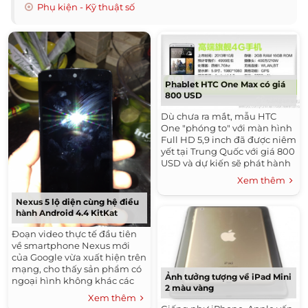
Phụ kiện - Kỹ thuật số
Phablet HTC One Max có giá
800 USD
Dù chưa ra mắt, mẫu HTC
One "phóng to" với màn hình
Full HD 5,9 inch đã được niêm
yết tại Trung Quốc với giá 800
USD và dự kiến sẽ phát hành
vào tháng 10.
Xem thêm
Nexus 5 lộ diện cùng hệ điều
hành Android 4.4 KitKat
Đoạn video thực tế đầu tiên
về smartphone Nexus mới
của Google vừa xuất hiện trên
mạng, cho thấy sản phẩm có
Ảnh tưởng tượng về iPad Mini
ngoại hình không khác các
2 màu vàng
bức hình rò rỉ gần đây.
Xem thêm