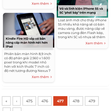
Xem thêm
Vỏ và linh kiện iPhone 5S và
5C ‘phơi bày’ trên mạng
Loạt ảnh mới cho thấy iPhone
5S nhiều khả năng sẽ có bản
màu vàng, được nâng cấp về
camera cùng đèn Flash kép,
trong khi 5C vỏ nhựa sẽ thêm
Kindle Fire HD sắp có bản
2 phiên bản màu mới.
nâng cấp màn hình nét hơn
Xem thêm
iPad
Phiên bản màn hình 8,9 inch
có độ phân giải 2.560 x 1.600
pixel trong khi model nhỏ
hơn với kích thước 7 inch có
độ nét tương đương Nexus 7
thế hệ 2.
Xem thêm
«
‹
475
476
477
478
479