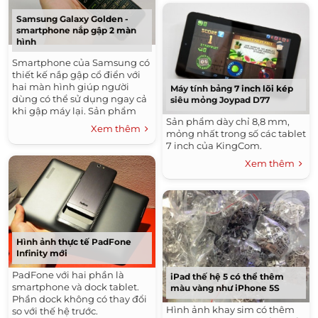
Samsung Galaxy Golden -
smartphone nắp gập 2 màn
hình
Smartphone của Samsung có
thiết kế nắp gập cổ điển với
hai màn hình giúp người
Máy tính bảng 7 inch lõi kép
dùng có thể sử dụng ngay cả
siêu mỏng Joypad D77
khi gập máy lại. Sản phẩm
Sản phẩm dày chỉ 8,8 mm,
được bán tại Hàn Quốc với giá
Xem thêm
mỏng nhất trong số các tablet
khoảng 700 USD.
7 inch của KingCom.
Xem thêm
Hình ảnh thực tế PadFone
Infinity mới
PadFone với hai phần là
iPad thế hệ 5 có thể thêm
smartphone và dock tablet.
màu vàng như iPhone 5S
Phần dock không có thay đổi
Hình ảnh khay sim có thêm
so với thế hệ trước.