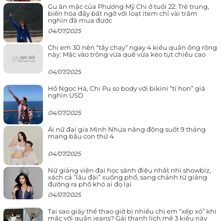
Gu ăn mặc của Phương Mỹ Chi ở tuổi 22: Trẻ trung,
biến hóa đầy bất ngờ với loạt item chỉ vài trăm
nghìn đã mua được
04/07/2025
Chị em 30 nên “tẩy chay” ngay 4 kiểu quần ống rộng
này: Mặc vào trông vừa quê vừa kéo tụt chiều cao
04/07/2025
Hồ Ngọc Hà, Chi Pu so body với bikini “tí hon” giá
nghìn USD
04/07/2025
Ái nữ đại gia Minh Nhựa năng động suốt 9 tháng
mang bầu con thứ 4
04/07/2025
Nữ giảng viên đại học sành điệu nhất nhì showbiz,
xách cả “lâu đài” xuống phố, sang chảnh từ giảng
đường ra phố khó ai đọ lại
04/07/2025
Tại sao giày thể thao giờ bị nhiều chị em “xếp xó” khi
mặc với quần jeans? Gái thanh lịch mê 3 kiểu này