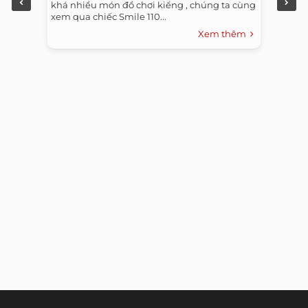
khá nhiều món đồ chơi kiểng , chúng ta cùng
xem qua chiếc Smile 110...
Xem thêm