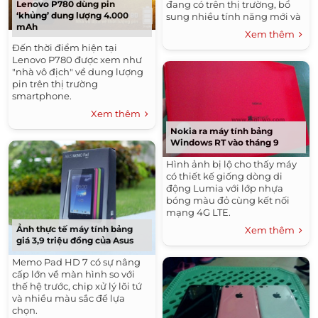
Lenovo P780 dùng pin
đang có trên thị trường, bổ
‘khủng’ dung lượng 4.000
sung nhiều tính năng mới và
mAh
cải thiện camera.
Xem thêm
Đến thời điểm hiện tại
Lenovo P780 được xem như
"nhà vô địch" về dung lượng
pin trên thị trường
smartphone.
Xem thêm
Nokia ra máy tính bảng
Windows RT vào tháng 9
Hình ảnh bị lộ cho thấy máy
có thiết kế giống dòng di
động Lumia với lớp nhựa
bóng màu đỏ cùng kết nối
mạng 4G LTE.
Ảnh thực tế máy tính bảng
Xem thêm
giá 3,9 triệu đồng của Asus
Memo Pad HD 7 có sự nâng
cấp lớn về màn hình so với
thế hệ trước, chip xử lý lõi tứ
và nhiều màu sắc để lựa
chọn.