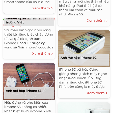
màu vàng mới cho thấy nhiều
Smartphone của Asus đươc
khả năng iPad thế hệ 5 có
nâng cấp về cấu hình và
Xem thêm
thêm lựa chọn về màu sắc
phần...
như iPhone 5S.
Gionee Gpad G2 ra mắt thị
Xem thêm
trường Việt
Với màn hình góc nhìn rộng,
thiết kế riêng biệt, chất lượng
tốt và giá cả cạnh tranh,
Gionee Gpad G2 được kỳ
vọng sẽ "hâm nóng" cuộc đua
sản phẩm phablet tại thị
Xem thêm
trường Việt Nam.
Ảnh mở hộp iPhone 5C
iPhone 5C với hộp đựng
giống phong cách máy nghe
nhạc iPod Touch. Ốp lưng
dành riêng cho iPhone 5C.
Phía trên cùng là máy được
Ảnh mở hộp iPhone 5S
đặt dưới mặt hộp trong...
Xem thêm
Hộp đựng và phụ kiện của
iPhone 5S không có nhiều
khác biệt so với iPhone 5, với