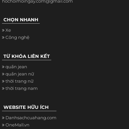
hochoimoingay.com@gmail.com
CHỌN NHANH
Xe
Công nghệ
TỪ KHÓA LIÊN KẾT
quần jean
quần jean nữ
thời trang nữ
thời trang nam
WEBSITE HỮU ÍCH
Danhsachcuahang.com
OneMall.vn