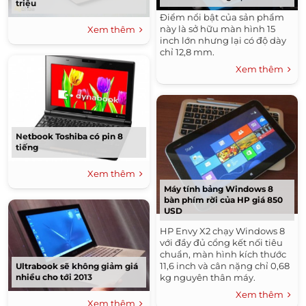
triệu
Điểm nổi bật của sản phẩm
này là sở hữu màn hình 15
Xem thêm
inch lớn nhưng lại có độ dày
chỉ 12,8 mm.
Xem thêm
Netbook Toshiba có pin 8
tiếng
Xem thêm
Máy tính bảng Windows 8
bàn phím rời của HP giá 850
USD
HP Envy X2 chạy Windows 8
với đầy đủ cổng kết nối tiêu
chuẩn, màn hình kích thước
11,6 inch và cân nặng chỉ 0,68
Ultrabook sẽ không giảm giá
kg nguyên thân máy.
nhiều cho tới 2013
Xem thêm
Xem thêm