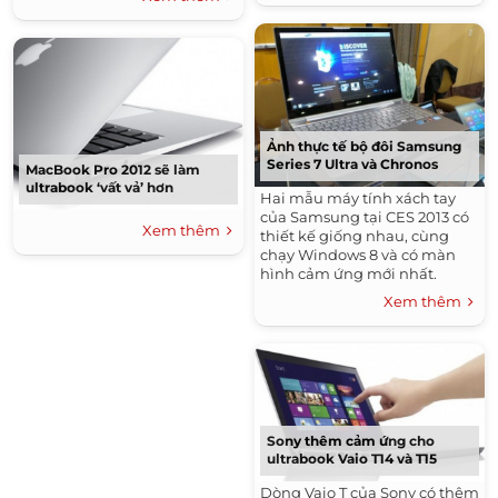
Ảnh thực tế bộ đôi Samsung
Series 7 Ultra và Chronos
MacBook Pro 2012 sẽ làm
ultrabook ‘vất vả’ hơn
Hai mẫu máy tính xách tay
của Samsung tại CES 2013 có
Xem thêm
thiết kế giống nhau, cùng
chạy Windows 8 và có màn
hình cảm ứng mới nhất.
Xem thêm
Sony thêm cảm ứng cho
ultrabook Vaio T14 và T15
Dòng Vaio T của Sony có thêm