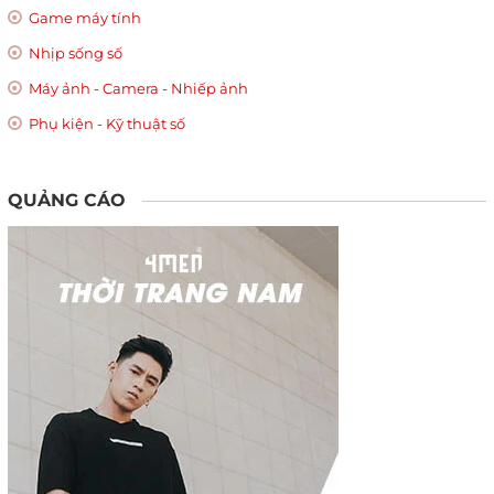
Game máy tính
Nhịp sống số
Máy ảnh - Camera - Nhiếp ảnh
Phụ kiện - Kỹ thuật số
QUẢNG CÁO