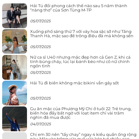
Hải Tú đổi phong cách thế nào sau 5 năm thành
“nàng thơ” của Sơn Tùng M-TP
05/07/2025
Xuống phố sáng thứ 7 với váy hoa sặc sỡ như Tăng
Thanh Hà, mặc sao để trông điệu đà mà không sến
05/07/2025
Nữ ca sĩ U40 nhưng mặc đẹp hơn cả Gen Z, khi cá
tính bùng cháy, lúc lại bánh bèo như cô nữ chính
ngôn tình
05/07/2025
Hải Tú đi biển không mặc bikini vẫn gây sốt
05/07/2025
Gu ăn mặc của Phương Mỹ Chi ở tuổi 22: Trẻ trung,
biến hóa đầy bất ngờ với loạt item chỉ vài trăm
nghìn đã mua được
04/07/2025
Chị em 30 nên “tẩy chay” ngay 4 kiểu quần ống rộng
này: Mặc vào trông vừa quê vừa kéo tụt chiều cao