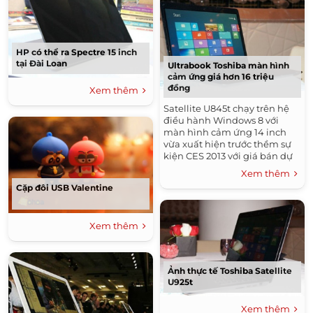
HP có thể ra Spectre 15 inch
tại Đài Loan
Ultrabook Toshiba màn hình
cảm ứng giá hơn 16 triệu
đồng
Xem thêm
Satellite U845t chạy trên hệ
điều hành Windows 8 với
màn hình cảm ứng 14 inch
vừa xuất hiện trước thềm sự
kiện CES 2013 với giá bán dự
kiến là 800 USD (khoảng 16,6
Xem thêm
triệu đồng).
Cặp đôi USB Valentine
Xem thêm
Ảnh thực tế Toshiba Satellite
U925t
Xem thêm