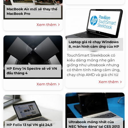
MacBook Air mới sẽ thay thế
MacBook Pro
Xem thêm
Laptop giá rẻ chạy Windows
8, màn hình cảm ứng của HP
TouchSmart Sleekbook có
kiểu dáng mỏng nhẹ gần
giống như ultrabook nhưng
HP Envy 14 Spectre sẽ về VN
có thêm tính năng cảm ứng,
đầu tháng 4
chạy chip AMD và giá chỉ từ
649 USD.
Xem thêm
Xem thêm
Ultrabook mỏng nhất của
HP Folio 13 tại VN giá 24,5
NEC ‘khoe dáng’ tại CES 2013