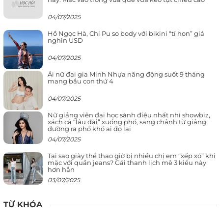
04/07/2025
Hồ Ngọc Hà, Chi Pu so body với bikini “tí hon” giá
nghìn USD
04/07/2025
Ái nữ đại gia Minh Nhựa năng động suốt 9 tháng
mang bầu con thứ 4
04/07/2025
Nữ giảng viên đại học sành điệu nhất nhì showbiz,
xách cả “lâu đài” xuống phố, sang chảnh từ giảng
đường ra phố khó ai đọ lại
04/07/2025
Tại sao giày thể thao giờ bị nhiều chị em “xếp xó” khi
mặc với quần jeans? Gái thanh lịch mê 3 kiểu này
hơn hẳn
03/07/2025
TỪ KHÓA