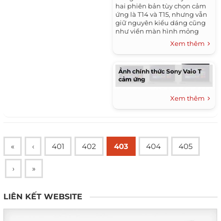
hai phiên bản tùy chọn cảm
ứng là T14 và T15, nhưng vẫn
giữ nguyên kiểu dáng cũng
như viền màn hình mỏng
như thế hệ trước.
Xem thêm
Ảnh chính thức Sony Vaio T
cảm ứng
Xem thêm
«
‹
401
402
403
404
405
›
»
LIÊN KẾT WEBSITE