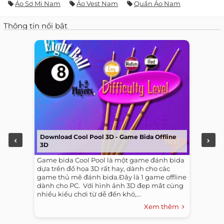
Áo Sơ Mi Nam
Áo Vest Nam
Quần Áo Nam
Thông tin nổi bật
Download Cool Pool 3D - Game Bida Offline
3D
Game bida Cool Pool là một game đánh bida
dựa trên đồ họa 3D rất hay, dành cho các
game thủ mê đánh bida.Đây là 1 game offline
dành cho PC. ​ Với hình ảnh 3D đẹp mắt cùng
nhiều kiểu chơi từ dễ đến khó,...
Xem thêm