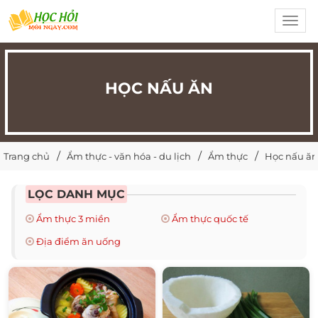
Toggl
navig
HỌC NẤU ĂN
Trang chủ
Ẩm thực - văn hóa - du lịch
Ẩm thực
Học nấu ăn
LỌC DANH MỤC
Ẩm thực 3 miền
Ẩm thực quốc tế
Địa điểm ăn uống