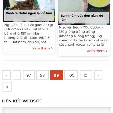
Bánh tẻ thơm ngon lại dễ làm
Bánh núm dừa đơn giản, dễ
làm
Nguyên liệu: - Bột gạo: 200 gr
Nguyên liệu: - 70g đường -
- Nước: 450 ml - Thịt sấn vai
180g lòng trắng trứng
băm nhỏ: 150 gr - Nấm
(khoảng 4 lòng trắng) - 5g
hương: 2-3 cái - Mộc nhĩ: 2-3
cream of tartar hoặc 5ml nước
tai - Hạt nêm, dầu ăn, hạt
cốt chanh (cream of tarta là
tiêu, mắm, hành khô - Lá
Xem thêm
tên gọi phổ biến của một
chuối - Nước chấm:...
Xem thêm
dạng muối axit được tìm
thấy...
«
‹
97
98
99
100
101
›
»
LIÊN KẾT WEBSITE