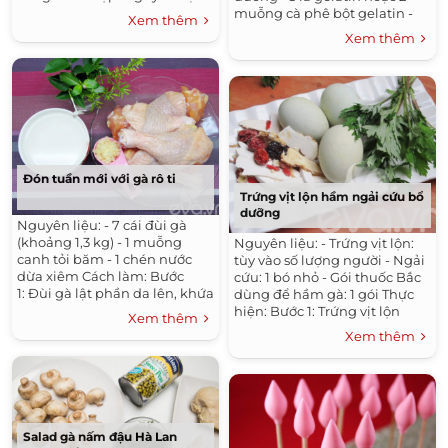
- 500g mũi heo - 200g da -
muỗng cà phê bột gelatin -
Xem thêm
200g nạc dăm xay...
Tinh chất hoa nhài Panna
Xem thêm
cotta xoài - 75g xoài tươi
chín,...
Đón tuần mới với gà rô ti
Trứng vịt lộn hầm ngải cứu bổ
dưỡng
Nguyên liệu: - 7 cái đùi gà
(khoảng 1,3 kg) - 1 muỗng
Nguyên liệu: - Trứng vịt lộn:
canh tỏi băm - 1 chén nước
tùy vào số lượng người - Ngải
dừa xiêm Cách làm: Bước
cứu: 1 bó nhỏ - Gói thuốc Bắc
1: Đùi gà lật phần da lên, khứa
dùng để hầm gà: 1 gói Thực
vài đường ở phần thịt (cho dễ
hiện: Bước 1: Trứng vịt lộn
Xem thêm
chín)....
đem luộc qua (chỉ cần...
Xem thêm
Salad gà nấm đậu Hà Lan