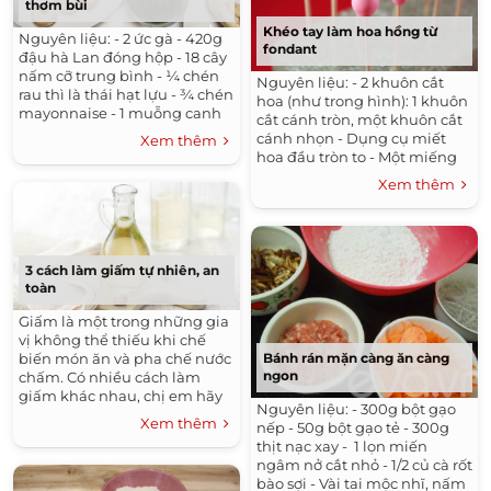
thơm bùi
Khéo tay làm hoa hồng từ
Nguyên liệu: - 2 ức gà - 420g
fondant
đậu hà Lan đóng hộp - 18 cây
nấm cỡ trung bình - ¼ chén
Nguyên liệu: - 2 khuôn cắt
rau thì là thái hạt lựu - ¾ chén
hoa (như trong hình): 1 khuôn
mayonnaise - 1 muỗng canh
cắt cánh tròn, một khuôn cắt
dầu - Muối Cách làm: Gà
cánh nhọn - Dụng cụ miết
Xem thêm
luộc...
hoa đầu tròn to - Một miếng
xốp để cắm và giữ hoa - Tăm
Xem thêm
nhọn hai đầu...
3 cách làm giấm tự nhiên, an
toàn
Giấm là một trong những gia
vị không thể thiếu khi chế
biến món ăn và pha chế nước
Bánh rán mặn càng ăn càng
ngon
chấm. Có nhiều cách làm
giấm khác nhau, chị em hãy
Nguyên liệu: - 300g bột gạo
cùng tham khảo 3 cách dưới
Xem thêm
nếp - 50g bột gạo tẻ - 300g
đây nhé! Giấm gạo ...
thịt nạc xay - 1 lọn miến
ngâm nở cắt nhỏ - 1/2 củ cà rốt
bào sợi - Vài tai mộc nhĩ, nấm