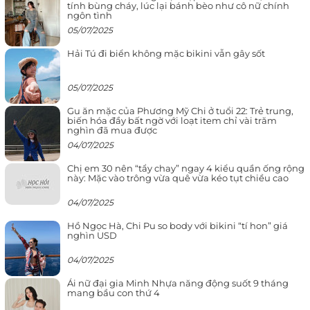
tính bùng cháy, lúc lại bánh bèo như cô nữ chính
ngôn tình
05/07/2025
Hải Tú đi biển không mặc bikini vẫn gây sốt
05/07/2025
Gu ăn mặc của Phương Mỹ Chi ở tuổi 22: Trẻ trung,
biến hóa đầy bất ngờ với loạt item chỉ vài trăm
nghìn đã mua được
04/07/2025
Chị em 30 nên “tẩy chay” ngay 4 kiểu quần ống rộng
này: Mặc vào trông vừa quê vừa kéo tụt chiều cao
04/07/2025
Hồ Ngọc Hà, Chi Pu so body với bikini “tí hon” giá
nghìn USD
04/07/2025
Ái nữ đại gia Minh Nhựa năng động suốt 9 tháng
mang bầu con thứ 4