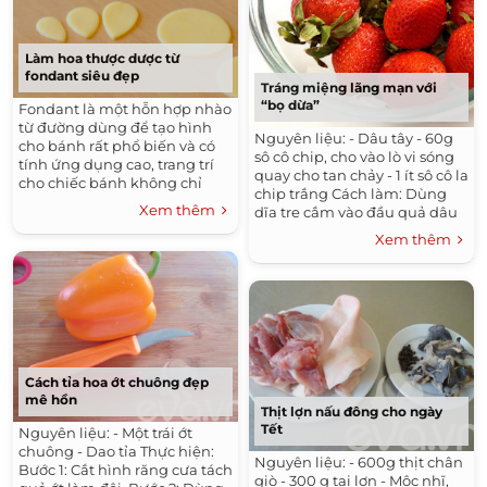
Làm hoa thược dược từ
fondant siêu đẹp
Tráng miệng lãng mạn với
“bọ dừa”
Fondant là một hỗn hợp nhào
từ đường dùng để tạo hình
Nguyên liệu: - Dâu tây - 60g
cho bánh rất phổ biến và có
sô cô chip, cho vào lò vi sóng
tính ứng dụng cao, trang trí
quay cho tan chảy - 1 ít sô cô la
cho chiếc bánh không chỉ
chip trắng Cách làm: Dùng
đẹp lung linh từ những chi
Xem thêm
dĩa tre cắm vào đầu quả dâu
tiết nhỏ mà còn dùng được...
tây, rồi nhúng 1/3 quả dâu vào
Xem thêm
bát...
Cách tỉa hoa ớt chuông đẹp
mê hồn
Thịt lợn nấu đông cho ngày
Tết
Nguyên liệu: - Một trái ớt
chuông - Dao tỉa Thực hiện:
Nguyên liệu: - 600g thịt chân
Bước 1: Cắt hình răng cưa tách
giò - 300 g tai lợn - Mộc nhĩ,