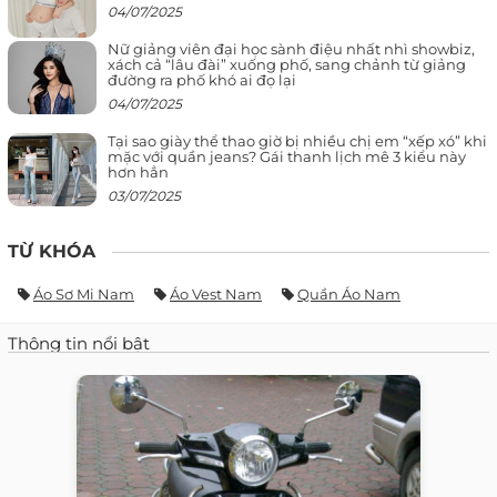
04/07/2025
Nữ giảng viên đại học sành điệu nhất nhì showbiz,
xách cả “lâu đài” xuống phố, sang chảnh từ giảng
đường ra phố khó ai đọ lại
04/07/2025
Tại sao giày thể thao giờ bị nhiều chị em “xếp xó” khi
mặc với quần jeans? Gái thanh lịch mê 3 kiểu này
hơn hẳn
03/07/2025
TỪ KHÓA
Áo Sơ Mi Nam
Áo Vest Nam
Quần Áo Nam
Thông tin nổi bật