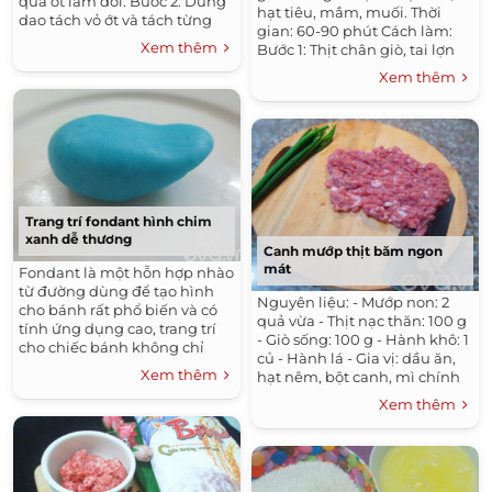
quả ớt làm đôi. Bước 2: Dùng
hạt tiêu, mắm, muối. Thời
dao tách vỏ ớt và tách từng
gian: 60-90 phút Cách làm:
cánh hoa rời phần hột....
Xem thêm
Bước 1: Thịt chân giò, tai lợn
làm sạch, thái miếng nhỏ,
Xem thêm
ướp gia...
Trang trí fondant hình chim
xanh dễ thương
Canh mướp thịt băm ngon
mát
Fondant là một hỗn hợp nhào
từ đường dùng để tạo hình
Nguyên liệu: - Mướp non: 2
cho bánh rất phổ biến và có
quả vừa - Thịt nạc thăn: 100 g
tính ứng dụng cao, trang trí
- Giò sống: 100 g - Hành khô: 1
cho chiếc bánh không chỉ
củ - Hành lá - Gia vị: dầu ăn,
đẹp lung linh từ những chi
Xem thêm
hạt nêm, bột canh, mì chính
tiết nhỏ mà còn dùng được...
Cách làm: Bước 1: Thịt nạc...
Xem thêm