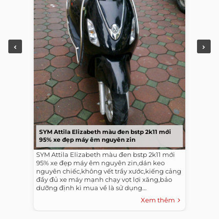
SYM Attila Elizabeth màu đen bstp 2k11 mới
95% xe đẹp máy êm nguyên zin
SYM Attila Elizabeth màu đen bstp 2k11 mới
95% xe đẹp máy êm nguyên zin,dán keo
nguyên chiếc,không vết trầy xước,kiếng cảng
đầy đủ xe máy mạnh chạy vọt lợi xăng,bảo
dưỡng định kì mua về là sử dụng...
Xem thêm