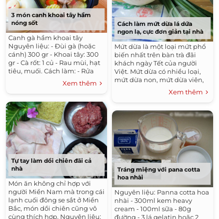
3 món canh khoai tây hầm
nóng sốt
Cách làm mứt dừa lá dứa
ngon lạ, cực đơn giản tại nhà
Canh gà hầm khoai tây
Nguyên liệu: - Đùi gà (hoặc
Mứt dừa là một loại mứt phổ
cánh) 300 gr - Khoai tây: 300
biến nhất trên bàn trà đãi
gr - Cà rốt: 1 củ - Rau mùi, hạt
khách ngày Tết của người
tiêu, muối. Cách làm: - Rửa
Việt. Mứt dừa có nhiều loại,
đùi gà rồi chặt đôi. - Sau đó...
mứt dừa non, mứt dừa viên,
Xem thêm
mứt dừa truyền thống…
Xem thêm
Nhưng mứt dừa lá...
Tự tay làm dồi chiên đãi cả
nhà
Tráng miệng với pana cotta
hoa nhài
Món ăn không chỉ hợp với
người Miền Nam mà trong cái
Nguyên liệu: Panna cotta hoa
lạnh cuối đông se sắt ở Miền
nhài - 300ml kem heavy
Bắc, món dồi chiên cũng vô
cream - 100ml sữa - 80g
cùng thích hợp. Nguyên liệu:
đường - 3 lá gelatin hoặc 2