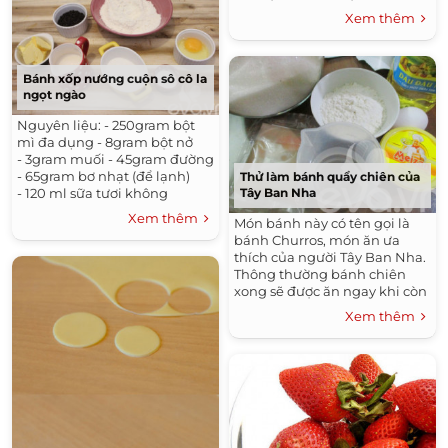
hương ngâm nở thái sợi - Ít
Xem thêm
hạt...
Bánh xốp nướng cuộn sô cô la
ngọt ngào
Nguyên liệu: - 250gram bột
mì đa dụng - 8gram bột nở
- 3gram muối - 45gram đường
- 65gram bơ nhạt (để lạnh)
Thử làm bánh quẩy chiên của
- 120 ml sữa tươi không
Tây Ban Nha
đường - 1 quả trứng - Sô cô la
Xem thêm
Món bánh này có tên gọi là
chip hoặc sô cô...
bánh Churros, món ăn ưa
thích của người Tây Ban Nha.
Thông thường bánh chiên
xong sẽ được ăn ngay khi còn
nóng. Nguyên liệu: - 125 ml
Xem thêm
nước - 50g bơ - 5g đường...