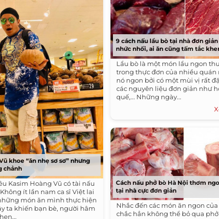
9 cách nấu lẩu bò tại nhà đơn giả
nhức nhối, ai ăn cũng tấm tắc khe
Lẩu bò là một món lẩu ngon th
trong thực đơn của nhiều quán
nó ngon bởi có một mùi vị rất đ
các nguyên liệu đơn giản như ho
quế,... Những ngày...
X
Vũ khoe “ăn nhẹ sơ sơ” nhưng
g chảnh
Cách nấu phở bò Hà Nội thơm ngo
yêu Kasim Hoàng Vũ có tài nấu
tại nhà cực đơn giản
 Không ít lần nam ca sĩ Việt lai
 những món ăn mình thực hiện
Nhắc đến các món ăn ngon của 
ây ta khiến bạn bè, người hâm
chắc hẳn không thể bỏ qua phở
hen...