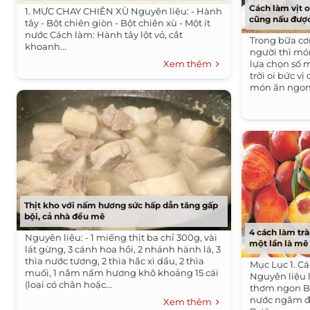
Cách làm vịt 
1. MỰC CHAY CHIÊN XÙ Nguyên liệu: - Hành
cũng nấu đượ
tây - Bột chiên giòn - Bột chiên xù - Một ít
nước Cách làm: Hành tây lột vỏ, cắt
Trong bữa cơ
khoanh...
người thì mó
Xem thêm
lựa chọn số m
trời oi bức v
món ăn ngon
Thịt kho với nấm hương sức hấp dẫn tăng gấp
bội, cả nhà đều mê
4 cách làm tr
Nguyên liệu: - 1 miếng thịt ba chỉ 300g, vài
một lần là mê
lát gừng, 3 cánh hoa hồi, 2 nhánh hành lá, 3
thìa nước tương, 2 thìa hắc xì dầu, 2 thìa
Mục Lục 1. C
muối, 1 nắm nấm hương khô khoảng 15 cái
Nguyên liệu 
(loại có chân hoặc...
thơm ngon Bư
nước ngâm đ
Xem thêm