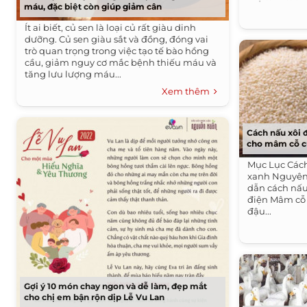
máu, đặc biệt còn giúp giảm cân
Ít ai biết, củ sen là loại củ rất giàu dinh
dưỡng. Củ sen giàu sắt và đồng, đóng vai
trò quan trọng trong việc tạo tế bào hồng
cầu, giảm nguy cơ mắc bệnh thiếu máu và
tăng lưu lượng máu...
Xem thêm
Cách nấu xôi 
cho mâm cỗ c
Mục Lục Cách
xanh Nguyên
dẫn cách nấu
điện Mâm cỗ 
đậu...
Gợi ý 10 món chay ngon và dễ làm, đẹp mắt
cho chị em bận rộn dịp Lễ Vu Lan