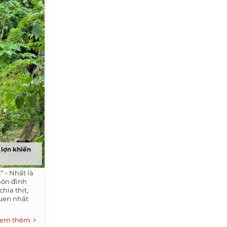
 lợn khiến
" - Nhất là
chốn đình
chia thịt,
quen nhất
em thêm