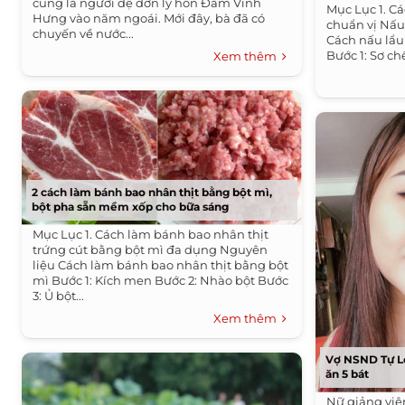
cũng là người đệ đơn ly hôn Đàm Vĩnh
Mục Lục 1. C
Hưng vào năm ngoái. Mới đây, bà đã có
chuẩn vị Nấu
chuyến về nước...
Cách nấu lẩu
Bước 1: Sơ ch
Xem thêm
2 cách làm bánh bao nhân thịt bằng bột mì,
bột pha sẵn mềm xốp cho bữa sáng
Mục Lục 1. Cách làm bánh bao nhân thịt
trứng cút bằng bột mì đa dụng Nguyên
liệu Cách làm bánh bao nhân thịt bằng bột
mì Bước 1: Kích men Bước 2: Nhào bột Bước
3: Ủ bột...
Xem thêm
Vợ NSND Tự 
ăn 5 bát
Nữ giảng viê