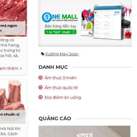
n mà ngon
n
ường có
 nhà hàng,
ặc trưng từ
Xưởng May Jean
a hồi, sả,
DANH MỤC
em thêm
Ẩm thực 3 miền
Ẩm thực quốc tế
Địa điểm ăn uống
n chuẩn vị
QUẢNG CÁO
Hà Nội thì
 bò. Cách