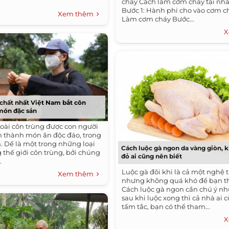
cháy Cách làm cơm cháy tại nh
Bước 1: Hành phi cho vào cơm c
Xem thêm
Làm cơm cháy Bước...
X
chất nhất Việt Nam bắt côn
món đặc sản
loài côn trùng được con người
 thành món ăn độc đáo, trong
. Dế là một trong những loại
Cách luộc gà ngon da vàng giòn, k
g thế giới côn trùng, bởi chúng
đỏ ai cũng nên biết
.
Luộc gà đôi khi là cả một nghệ 
Xem thêm
nhưng không quá khó để bạn t
Cách luộc gà ngon cần chú ý nh
sau khi luộc xong thì cả nhà ai
tấm tắc, bạn có thể tham...
X