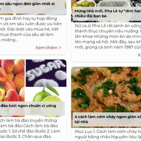
om sấu ngon đơn giản nhất ai
c
Mừng nhà mới, Pha Lê tự “dìm hà
chiêu đãi bạn bè
m gia đình hay tụ họp đông
n vịt om sấu luôn được ưu tiên
Nữ ca sĩ Pha Lê rất sành ăn uốn
ột. Đặc biệt vào mùa hè, tiết
thành thục chuyện nấu nướng. 
ị chua thanh của sấu sẽ làm
lần khoe những món ăn do mìn
 miệng...
lên mạng xã hội. Mới đây, sau 
mới, giọng ca sinh năm 1987 cũn
Xem thêm
X
à đào tươi ngon chuẩn vị uống
4 cách làm cơm cháy ngon giòn x
ách làm trà đào truyền thống
tại nhà
làm trà đào Cách làm trà đào
ớc 1: Sơ chế đào Bước 2: Làm
Mục Lục 1. Cách làm cơm cháy 
ào Bước 3: Chần qua đào
nguội bằng chảo Nguyên liệu 