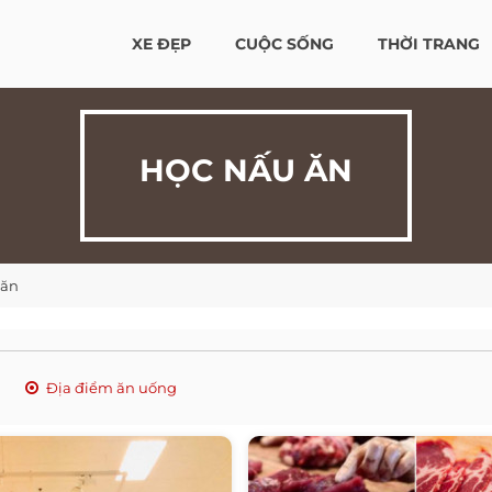
XE ĐẸP
CUỘC SỐNG
THỜI TRANG
HỌC NẤU ĂN
 ăn
Địa điểm ăn uống