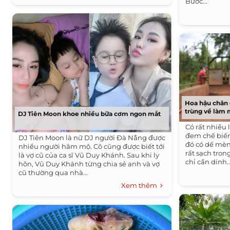
Bước...
Hoa hậu chân 
trùng về làm 
DJ Tiên Moon khoe nhiều bữa cơm ngon mắt
Có rất nhiều 
đem chế biến
DJ Tiên Moon là nữ DJ người Đà Nẵng được
đó có dế mèn
nhiều người hâm mộ. Cô cũng được biết tới
rất sạch tron
là vợ cũ của ca sĩ Vũ Duy Khánh. Sau khi ly
chỉ cần dính..
hôn, Vũ Duy Khánh từng chia sẻ anh và vợ
cũ thường qua nhà...
Xem thêm