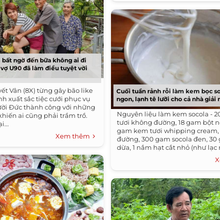
i bất ngờ đến bữa không ai đi
 vợ U90 đã làm điều tuyệt vời
yết Vân (8X) từng gây bão like
Cuối tuần rảnh rỗi làm kem bọc s
h xuất sắc tiệc cưới phục vụ
ngon, lạnh tê lưỡi cho cả nhà giải 
ời Đức thành công với những
Nguyên liệu làm kem socola - 
hiến ai cũng phải trầm trồ.
tươi không đường, 18 gam bột n
i...
gam kem tươi whipping cream,
Xem thêm
đường, 300 gam socola đen, 30
dừa, 1 nắm hạt cắt nhỏ (như lạc 
hạnh...
X