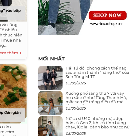
ng” vào bếp
g và cũng
Cô nhiều
h thực hiện
khi mua nhà
g...
em thêm
MỚI NHẤT
Hải Tú đổi phong cách thế nào
sau 5 năm thành “nàng thơ” của
Sơn Tùng M-TP
05/07/2025
Xuống phố sáng thứ 7 với váy
hoa sặc sỡ như Tăng Thanh Hà,
mặc sao để trông điệu đà mà
không sến
05/07/2025
ốp đơn giản
Nữ ca sĩ U40 nhưng mặc đẹp
hơn cả Gen Z, khi cá tính bùng
từ cơm
cháy, lúc lại bánh bèo như cô nữ
chính ngôn tình
làm cơm
05/07/2025