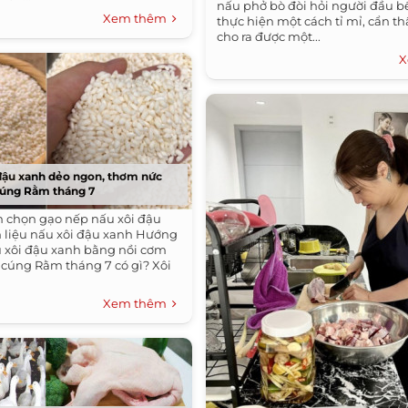
nấu phở bò đòi hỏi người đầu b
Xem thêm
thực hiện một cách tỉ mỉ, cẩn th
cho ra được một...
X
đậu xanh dẻo ngon, thơm nức
úng Rằm tháng 7
 chọn gạo nếp nấu xôi đậu
 liệu nấu xôi đậu xanh Hướng
 xôi đậu xanh bằng nồi cơm
cúng Rằm tháng 7 có gì? Xôi
Xem thêm