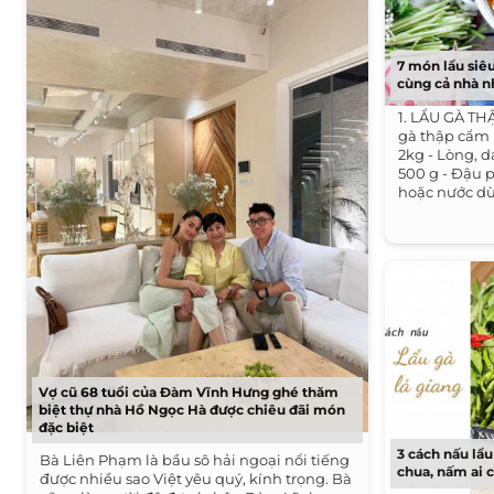
7 món lẩu siê
cùng cả nhà n
1. LẨU GÀ TH
gà thập cẩm 
2kg - Lòng, d
500 g - Đậu 
hoặc nước dù
Vợ cũ 68 tuổi của Đàm Vĩnh Hưng ghé thăm
biệt thự nhà Hồ Ngọc Hà được chiêu đãi món
đặc biệt
3 cách nấu lẩ
Bà Liên Phạm là bầu sô hải ngoại nổi tiếng
chua, nấm ai 
được nhiều sao Việt yêu quý, kính trọng. Bà