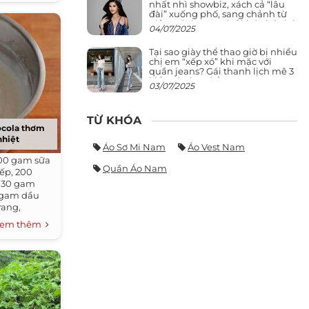
nhất nhì showbiz, xách cả “lâu
đài” xuống phố, sang chảnh từ
giảng đường ra phố khó ai đọ lại
04/07/2025
Tại sao giày thể thao giờ bị nhiều
chị em “xếp xó” khi mặc với
quần jeans? Gái thanh lịch mê 3
kiểu này hơn hẳn
03/07/2025
TỪ KHÓA
ocola thơm
nhiệt
Áo Sơ Mi Nam
Áo Vest Nam
200 gam sữa
Quần Áo Nam
ếp, 200
 30 gam
 gam dầu
rang,
em thêm