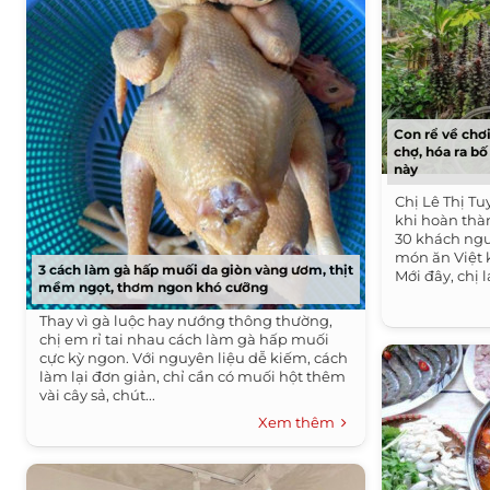
Con rể về chơ
chợ, hóa ra bố
này
Chị Lê Thị Tu
khi hoàn thàn
30 khách ngư
món ăn Việt k
3 cách làm gà hấp muối da giòn vàng ươm, thịt
Mới đây, chị lạ
mềm ngọt, thơm ngon khó cưỡng
Thay vì gà luộc hay nướng thông thường,
chị em rỉ tai nhau cách làm gà hấp muối
cực kỳ ngon. Với nguyên liệu dễ kiếm, cách
làm lại đơn giản, chỉ cần có muối hột thêm
vài cây sả, chút...
Xem thêm