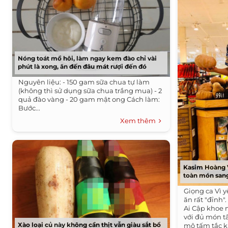
Nóng toát mồ hôi, làm ngay kem đào chỉ vài
phút là xong, ăn đến đâu mát rượi đến đó
Nguyên liệu: - 150 gam sữa chua tự làm
(không thì sử dụng sữa chua trắng mua) - 2
quả đào vàng - 20 gam mật ong Cách làm:
Bước...
Xem thêm
Kasim Hoàng 
toàn món san
Giọng ca Vì 
ăn rất "đỉnh".
Ai Cập khoe
với đủ món t
Xào loại củ này không cần thịt vẫn giàu sắt bổ
mộ tấm tắc k