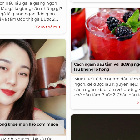
ách nấu lẩu gà lá giang ngon
 lẩu gà lá giang cần những gì?
 gà lá giang ngon đơn giản
ế và tẩm ướp thịt gà Bước 2:...
Xem thêm
Cách ngâm dâu tằm với đường ng
lâu không lo hỏng
Mục Lục 1. Cách ngâm dâu tằm 
ngon, để được lâu Nguyên liệu
cách ngâm dâu tằm với đường B
chế dâu tằm Bước 2: Chần dâu t
X
Long khoe món hao cơm muốn
n Minh Nguyệt - bà xã của