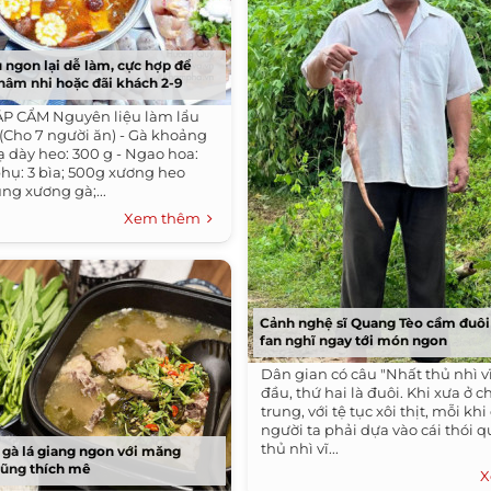
u ngon lại dễ làm, cực hợp để
hâm nhi hoặc đãi khách 2-9
ẬP CẨM Nguyên liệu làm lẩu
(Cho 7 người ăn) - Gà khoảng
ạ dày heo: 300 g - Ngao hoa:
phụ: 3 bìa; 500g xương heo
ng xương gà;...
Xem thêm
Cảnh nghệ sĩ Quang Tèo cầm đuôi
fan nghĩ ngay tới món ngon
Dân gian có câu "Nhất thủ nhì vĩ
đầu, thứ hai là đuôi. Khi xưa ở 
trung, với tệ tục xôi thịt, mỗi khi 
người ta phải dựa vào cái thói 
thủ nhì vĩ...
u gà lá giang ngon với măng
cũng thích mê
X