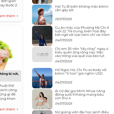
à đơn giản
háy Bước 2:
Hải Tú đi biển không mặc bikini
vẫn gây sốt
em thêm
05/07/2025
Gu ăn mặc của Phương Mỹ Chi ở
tuổi 22: Trẻ trung, biến hóa đầy
bất ngờ với loạt item chỉ vài trăm
nghìn đã mua được
04/07/2025
Chị em 30 nên “tẩy chay” ngay 4
kiểu quần ống rộng này: Mặc
vào trông vừa quê vừa kéo tụt
chiều cao
04/07/2025
Hồ Ngọc Hà, Chi Pu so body với
bikini “tí hon” giá nghìn USD
hông bị nứt,
04/07/2025
thuật thế
hành công.
Ái nữ đại gia Minh Nhựa năng
ững gì để
động suốt 9 tháng mang bầu
con thứ 4
 cũng khen
04/07/2025
em thêm
Nữ giảng viên đại học sành điệu