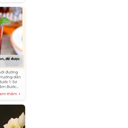
on, để được
với đường
: Hướng dẫn
ước 1: Sơ
ằm Bước...
em thêm