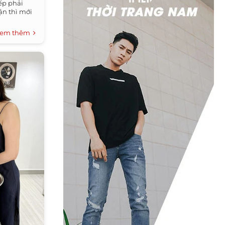
ếp phải
ận thì mới
em thêm