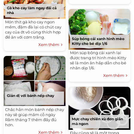
Gà kho cay làm ngay đãi cả
nhà
Món thịt gà kho cay ngon
mềm, đậm đà lại có chút cay
cay của ớt vô cùng thích hợp
để ăn với cơm trắng.
Súp bông cải xanh hình mèo
Kitty cho bé dịp 1/6
Xem thêm
Món súp bông cải xanh lại
được trang trí hình mèo Kitty
sẽ là món ăn hấp dẫn cho bé
nhân dịp 1/6.
Xem thêm
Giản dị với bánh nếp chay
Chắc hẳn món bánh nếp chay
này sẽ giúp mâm cỗ ngày
Mực chay chiên xù đơn giản
Rằm tháng 7 thêm đầy đủ
mà ngon
hơn.
Xem thêm
Đây cũng sẽ là một trong