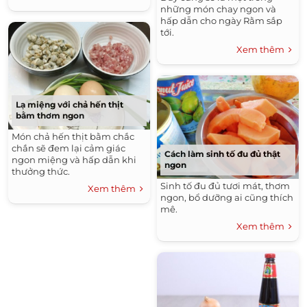
những món chay ngon và
hấp dẫn cho ngày Rằm sắp
tới.
Xem thêm
Lạ miệng với chả hến thịt
bằm thơm ngon
Món chả hến thịt bằm chắc
chắn sẽ đem lại cảm giác
Cách làm sinh tố đu đủ thật
ngon miệng và hấp dẫn khi
ngon
thưởng thức.
Sinh tố đu đủ tươi mát, thơm
Xem thêm
ngon, bổ dưỡng ai cũng thích
mê.
Xem thêm