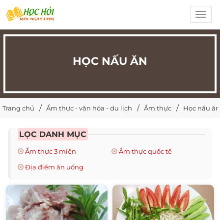
Toggl
navig
HỌC NẤU ĂN
Trang chủ
Ẩm thực - văn hóa - du lịch
Ẩm thực
Học nấu ăn
LỌC DANH MỤC
Ẩm thực 3 miền
Ẩm thực quốc tế
Địa điểm ăn uống