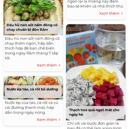
ngon lại lạ miệng này đảm
bảo sẽ khiến cả nhà thích thú.
Xem thêm
Đậu hũ non sốt nấm đông cô
chay chuẩn bị đón Rằm
Đậu hũ non sốt nấm đông cô
chay thơm ngon, hấp dẫn
thích hợp để bạn chế biến
trong ngày Rằm tháng 7 sắp
tới.
Xem thêm
Nước ép táo, cà rốt bổ dưỡng
Nước ép của táo, cà rốt và củ
cải đường thanh mát, hấp
Thạch hoa quả ngọt mát cho
dẫn trong ngày nóng.
ngày hè
Xem thêm
Chỉ với vài bước đơn giản là
bạn đã có thể làm xong món