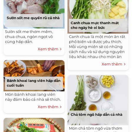
Sườn sốt me quyến rũ cả nhà
Canh chua mực thanh mát
cho ngày hè oi bức
Sườn sốt me thơm mềm,
Canh chua là một món ăn rất
chua chua, ngòn ngọt vô
phổ biến và được yêu thích.
cùng hấp dẫn.
Mỗi vùng miền sẽ có những
Xem thêm
cách nấu và sử dụng nguyên
liệu khác nhau cho món ăn
canh chua mực này.
Xem thêm
Bánh khoai lang viên hấp dẫn
cuối tuần
Món bánh khoai lang viên
này đảm bảo cả nhà sẽ thích.
Xem thêm
Chả tôm ngô hấp dẫn cả nhà
Món chả tôm ngô vừa thơm