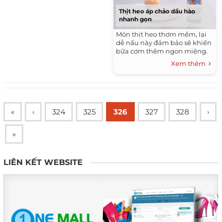
Thịt heo áp chảo dầu hào
nhanh gọn
Món thịt heo thơm mềm, lại
dễ nấu này đảm bảo sẽ khiến
bữa cơm thêm ngon miệng.
Xem thêm
«
‹
324
325
326
327
328
›
»
LIÊN KẾT WEBSITE