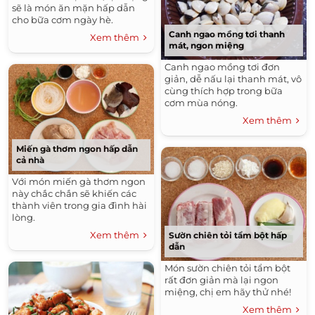
sẽ là món ăn mặn hấp dẫn
cho bữa cơm ngày hè.
Canh ngao mồng tơi thanh
Xem thêm
mát, ngon miệng
Canh ngao mồng tơi đơn
giản, dễ nấu lại thanh mát, vô
cùng thích hợp trong bữa
cơm mùa nóng.
Xem thêm
Miến gà thơm ngon hấp dẫn
cả nhà
Với món miến gà thơm ngon
này chắc chắn sẽ khiến các
thành viên trong gia đình hài
lòng.
Xem thêm
Sườn chiên tỏi tẩm bột hấp
dẫn
Món sườn chiên tỏi tẩm bột
rất đơn giản mà lại ngon
miệng, chị em hãy thử nhé!
Xem thêm