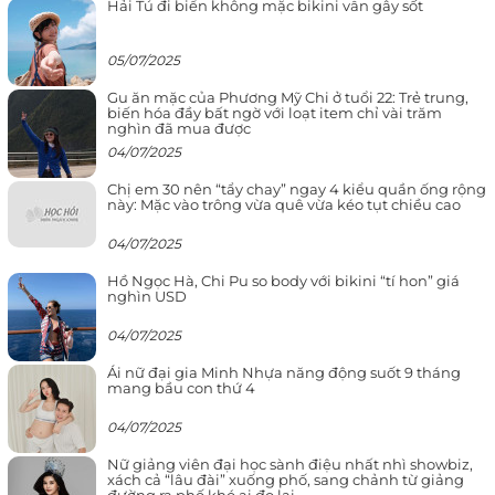
Hải Tú đi biển không mặc bikini vẫn gây sốt
05/07/2025
Gu ăn mặc của Phương Mỹ Chi ở tuổi 22: Trẻ trung,
biến hóa đầy bất ngờ với loạt item chỉ vài trăm
nghìn đã mua được
04/07/2025
Chị em 30 nên “tẩy chay” ngay 4 kiểu quần ống rộng
này: Mặc vào trông vừa quê vừa kéo tụt chiều cao
04/07/2025
Hồ Ngọc Hà, Chi Pu so body với bikini “tí hon” giá
nghìn USD
04/07/2025
Ái nữ đại gia Minh Nhựa năng động suốt 9 tháng
mang bầu con thứ 4
04/07/2025
Nữ giảng viên đại học sành điệu nhất nhì showbiz,
xách cả “lâu đài” xuống phố, sang chảnh từ giảng
đường ra phố khó ai đọ lại