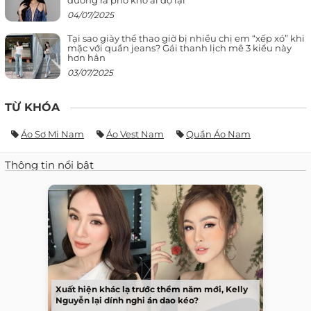
04/07/2025
Tại sao giày thể thao giờ bị nhiều chị em “xếp xó” khi
mặc với quần jeans? Gái thanh lịch mê 3 kiểu này
hơn hẳn
03/07/2025
TỪ KHÓA
Áo Sơ Mi Nam
Áo Vest Nam
Quần Áo Nam
Thông tin nổi bật
Xuất hiện khác lạ trước thềm năm mới, Kelly
Nguyễn lại dính nghi án dao kéo?