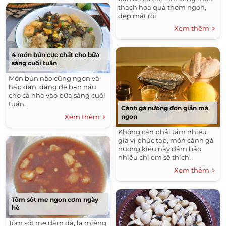
thạch hoa quả thơm ngon,
đẹp mắt rồi.
Xem thêm
4 món bún cực chất cho bữa
sáng cuối tuần
Món bún nào cũng ngon và
hấp dẫn, đáng để bạn nấu
cho cả nhà vào bữa sáng cuối
tuần.
Cánh gà nướng đơn giản mà
ngon
Xem thêm
Không cần phải tẩm nhiều
gia vị phức tạp, món cánh gà
nướng kiểu này đảm bảo
nhiều chị em sẽ thích.
Xem thêm
Tôm sốt me ngon cơm ngày
hè
Tôm sốt me đậm đà, lạ miệng