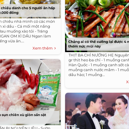
chiều dành cho 5 người ăn hấp
70.000 đồng
m chiều nhà mình có các món
m xì dầu - Cá mối một nắng
 Rau muống xào tỏi - Tráng
NGAN OM XÌ DẦU Ngan làm
ếng vừa ăn....
Chẳng ai có thể cưỡng lại được 4
thơm nức mũi này
Xem thêm
THỊT BA CHỈ NƯỚNG HẸ Nguyên l
gr thịt heo ba chỉ - 1 muỗng can
Hàn Quốc - 1 muỗng canh sốt cà 
muỗng canh nước mắm - 1 muỗ
dầu hào; 1 muỗng...
X
n sụn chiên xù giòn sần sật
ẨN BỊ NGUYÊN LIỆU - Sườn