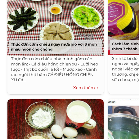
Cách làm sinh
Thực đơn cơm chiều ngày mưa gió với 3 món
thêm 3 thành 
nhậu ngon cho chồng
Sinh tố bí đ
Thực đơn cơm chiều nhà mình gồm các
ngon và ngậy
món ăn: - Cá điêu hồng chiên xù - Lưỡi heo
ngoài việc xa
luộc - Thịt bò cuốn lá lốt - Mướp xào - Canh
thường, chị 
rau ngót thịt bằm CÁ ĐIÊU HỒNG CHIÊN
sữa chua, mật
XÙ Cá...
Xem thêm