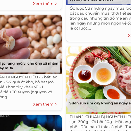
Xem thêm
Ốc luộc Cứ những ngày mưa, tr
bắt đầu chuyển mùa, thời tiết se
trong đầu những tín đồ mê ăn v
lên ngay những món ngon về ốc,
là ốc luộc....
X
 lạc rang ngũ vị cho ông xã nhâm
gày mưa
N BỊ NGUYÊN LIỆU - 2 bát lạc
n - 5-7 quả ớt khô, bỏ hạt (có
hiều hơn tùy khẩu vị) - 1
 tiêu Tứ Xuyên (nguyên vỏ
ông...
Sườn sụn rim cay không ăn ngay s
Xem thêm
PHẦN 1: CHUẨN BỊ NGUYÊN LIỆ
sụn: 300g - Ớt bột: 10g - Mật ong:
phê - Dầu hào: 1 thìa cà phê - Tư