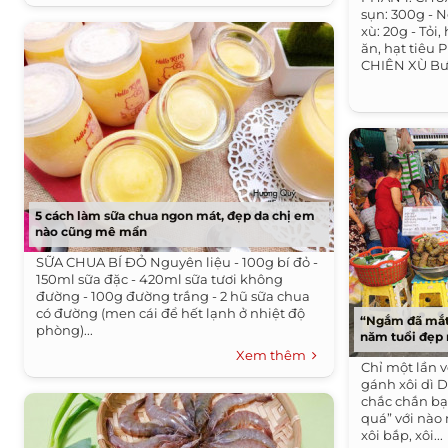
sụn: 300g - N
xù: 20g - Tỏi
ăn, hạt tiê
CHIÊN XÙ Bướ
5 cách làm sữa chua ngon mát, đẹp da chị em
nào cũng mê mẩn
SỮA CHUA BÍ ĐỎ Nguyên liệu - 100g bí đỏ -
150ml sữa đặc - 420ml sữa tươi không
đường - 100g đường trắng - 2 hũ sữa chua
có đường (men cái để hết lạnh ở nhiệt độ
“Ngắm đã mắt,
phòng)...
năm tuổi đẹp 
Xem thêm
Chỉ một lần v
gánh xôi dì 
chắc chắn bạ
quá” với nào
xôi bắp, xôi...