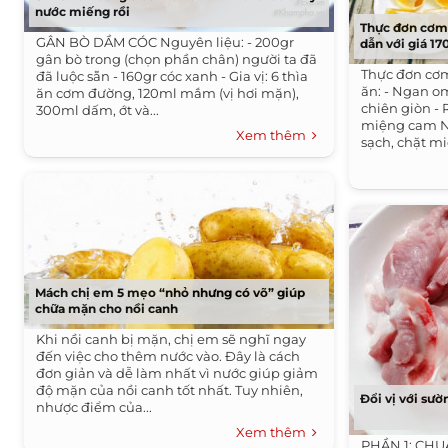
nước miếng rồi
Thực đơn cơm 
GÂN BÒ DẦM CÓC Nguyên liệu: - 200gr
dẫn với giá 1
gân bò trong (chọn phần chân) người ta đã
Thực đơn cơ
đã luộc sẵn - 160gr cóc xanh - Gia vị: 6 thìa
ăn: - Ngan o
ăn cơm đường, 120ml mắm (vị hơi mặn),
chiên giòn -
300ml dấm, ớt và...
miệng cam 
Xem thêm
sạch, chặt mi
Mách chị em 5 mẹo “nhỏ nhưng có võ” giúp
chữa mặn cho nồi canh
Khi nồi canh bị mặn, chị em sẽ nghĩ ngay
đến việc cho thêm nước vào. Đây là cách
đơn giản và dễ làm nhất vì nước giúp giảm
độ mặn của nồi canh tốt nhất. Tuy nhiên,
Đổi vị với sườ
nhược điểm của...
Xem thêm
PHẦN 1: CHU