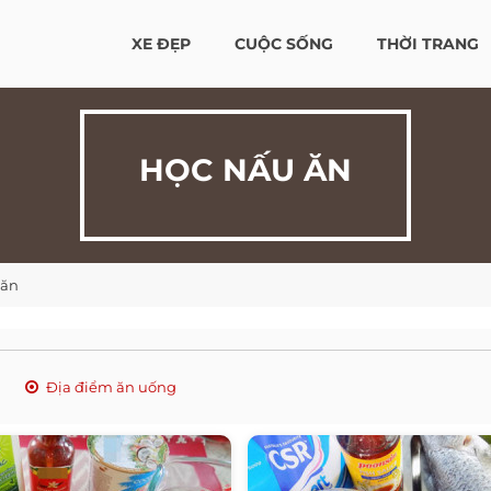
XE ĐẸP
CUỘC SỐNG
THỜI TRANG
HỌC NẤU ĂN
 ăn
Địa điểm ăn uống