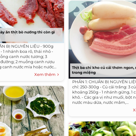
này ăn thịt bò nướng thì còn gì
ẨN BỊ NGUYÊN LIỆU - 900g
- 1 nhánh boa rô, thái nhỏ -
muỗng canh nước tương; 3
đường; 2 muỗng canh rượu
 canh nước mía hoặc nước...
Thịt ba chỉ kho củ cải thơm ngon
trong miệng
Xem thêm
PHẦN 1: CHUẨN BỊ NGUYÊN LIỆU 
chỉ: 250-300g - Củ cải trắng: 3 c
khoảng 250g - 1 nhánh gừng, 1 
khô. - Các gia vị như muối, bột n
nước màu dừa, nước mắm,...
X