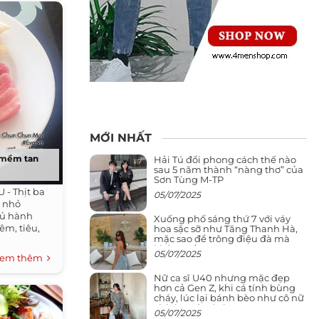
MỚI NHẤT
, mềm tan
Hải Tú đổi phong cách thế nào
sau 5 năm thành “nàng thơ” của
Sơn Tùng M-TP
- Thịt ba
05/07/2025
ủ nhỏ
củ hành
Xuống phố sáng thứ 7 với váy
êm, tiêu,
hoa sặc sỡ như Tăng Thanh Hà,
mặc sao để trông điệu đà mà
không sến
05/07/2025
em thêm
Nữ ca sĩ U40 nhưng mặc đẹp
hơn cả Gen Z, khi cá tính bùng
cháy, lúc lại bánh bèo như cô nữ
chính ngôn tình
05/07/2025