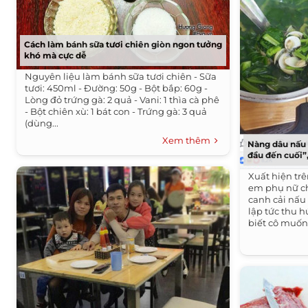
Cách làm bánh sữa tươi chiên giòn ngon tưởng
khó mà cực dễ
Nguyên liệu làm bánh sữa tươi chiên - Sữa
tươi: 450ml - Đường: 50g - Bột bắp: 60g -
Lòng đỏ trứng gà: 2 quả - Vani: 1 thìa cà phê
- Bột chiên xù: 1 bát con - Trứng gà: 3 quả
(dùng...
Xem thêm
Nàng dâu nấu 
đầu đến cuối”
Xuất hiện trê
em phụ nữ ch
canh cải nấu
lập tức thu h
biết cô muốn 