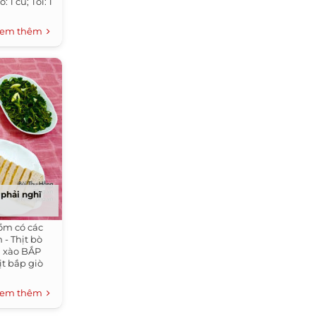
 1 củ; Tỏi: 1
em thêm
 phải nghĩ
ồm có các
- Thịt bò
g xào BẮP
t bắp giò
em thêm