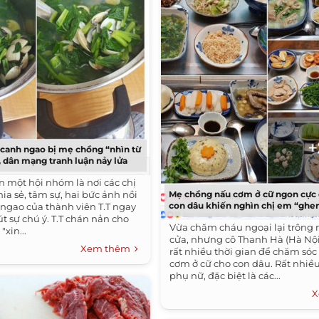
canh ngao bị mẹ chồng “nhìn từ
, dân mạng tranh luận nảy lửa
n một hội nhóm là nơi các chị
ia sẻ, tâm sự, hai bức ảnh nồi
Mẹ chồng nấu cơm ở cữ ngon cực 
con dâu khiến nghìn chị em “ghe
 ngao của thành viên T.T ngay
út sự chú ý. T.T chán nản cho
Vừa chăm cháu ngoại lại trông
"xin...
cửa, nhưng cô Thanh Hà (Hà Nộ
Xem thêm
rất nhiều thời gian để chăm só
cơm ở cữ cho con dâu. Rất nhiề
phụ nữ, đặc biệt là các...
X