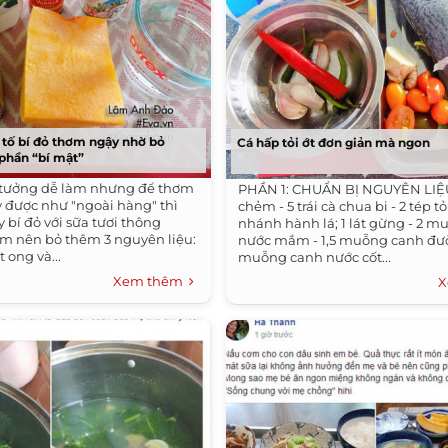
 tố bí đỏ thơm ngậy nhờ bỏ
Cá hấp tỏi ớt đơn giản mà ngon
phần “bí mật”
ỏ tưởng dễ làm nhưng để thơm
PHẦN 1: CHUẨN BỊ NGUYÊN LIỆU 
 được như "ngoài hàng" thì
chẻm - 5 trái cà chua bi - 2 tép tỏi;
y bí đỏ với sữa tươi thông
nhánh hành lá; 1 lát gừng - 2 
em nên bỏ thêm 3 nguyên liệu:
nước mắm - 1,5 muỗng canh đư
 ong và...
muỗng canh nước cốt...
Xem thêm
X