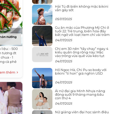
Hải Tú đi biển không mặc bikini
vẫn gây sốt
05/07/2025
Gu ăn mặc của Phương Mỹ Chi ở
tuổi 22: Trẻ trung, biến hóa đầy
bất ngờ với loạt item chỉ vài trăm
 món nướng
nghìn đã mua được
04/07/2025
Chị em 30 nên “tẩy chay” ngay 4
iệu: - 500
kiểu quần ống rộng này: Mặc
h tương ớt
vào trông vừa quê vừa kéo tụt
chua - 1
chiều cao
04/07/2025
ng cà phê
Hồ Ngọc Hà, Chi Pu so body với
em thêm
bikini “tí hon” giá nghìn USD
04/07/2025
Ái nữ đại gia Minh Nhựa năng
động suốt 9 tháng mang bầu
con thứ 4
04/07/2025
Nữ giảng viên đại học sành điệu