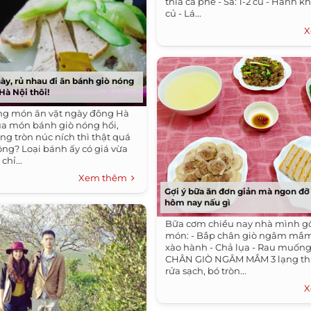
thìa cà phê - Sả: 1-2 củ - Hành khô:
củ - Lá...
X
này, rủ nhau đi ăn bánh giò nóng
Hà Nội thôi!
ng món ăn vặt ngày đông Hà
a món bánh giò nóng hổi,
g tròn núc ních thì thật quá
ông? Loại bánh ấy có giá vừa
chỉ...
Xem thêm
Gợi ý bữa ăn đơn giản mà ngon đỡ
hôm nay nấu gì
Bữa cơm chiều nay nhà mình g
món: - Bắp chân giò ngâm mắm 
xào hành - Chả lụa - Rau muốn
CHÂN GIÒ NGÂM MẮM 3 lạng thị
rửa sạch, bó tròn...
X