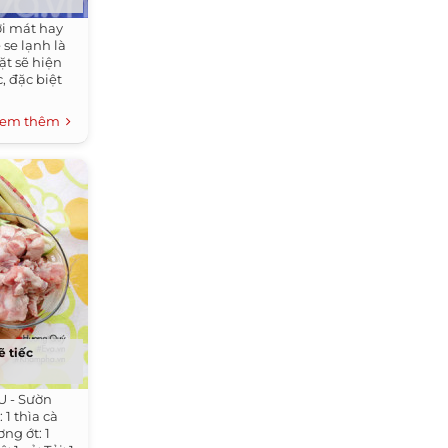
ời mát hay
 se lạnh là
ặt sẽ hiện
 đặc biệt
em thêm
ẽ tiếc
U - Sườn
 1 thìa cà
ơng ớt: 1