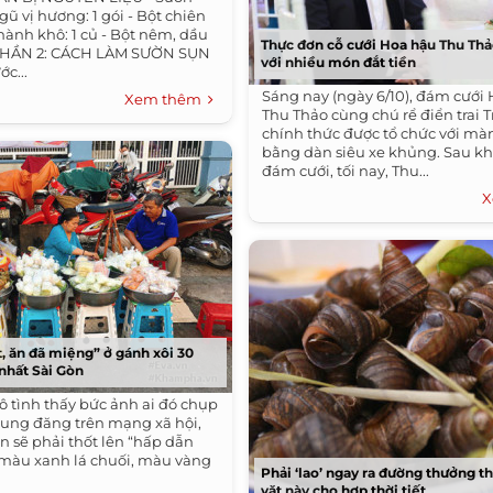
gũ vị hương: 1 gói - Bột chiên
, hành khô: 1 củ - Bột nêm, dầu
Thực đơn cỗ cưới Hoa hậu Thu Thả
u PHẦN 2: CÁCH LÀM SƯỜN SỤN
với nhiều món đắt tiền
c...
Sáng nay (ngày 6/10), đám cưới
Xem thêm
Thu Thảo cùng chú rể điển trai 
chính thức được tổ chức với mà
bằng dàn siêu xe khủng. Sau kh
đám cưới, tối nay, Thu...
X
 ăn đã miệng” ở gánh xôi 30
nhất Sài Gòn
ô tình thấy bức ảnh ai đó chụp
Dung đăng trên mạng xã hội,
n sẽ phải thốt lên “hấp dẫn
 màu xanh lá chuối, màu vàng
Phải ‘lao’ ngay ra đường thưởng t
vặt này cho hợp thời tiết