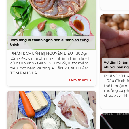
Tôm rang lá chanh ngon đến ai sành ăn cũng
thích
PHẦN 1: CHUẨN BỊ NGUYÊN LIỆU - 300gr
tôm - 4-5 cái lá chanh - 1 nhánh hành lá - 1
Vợ tâm lý làm
củ hành khô - Gia vị: xíu muối, nước mắm,
nhi với bạn n
tiêu, bột nêm, đường. PHẦN 2: CÁCH LÀM
TÔM RANG LÁ...
PHẦN 1: CHUẨ
Xem thêm
- Dầu để chiê
thể ít hoặc n
muỗng cà phê
chưa xay - kh