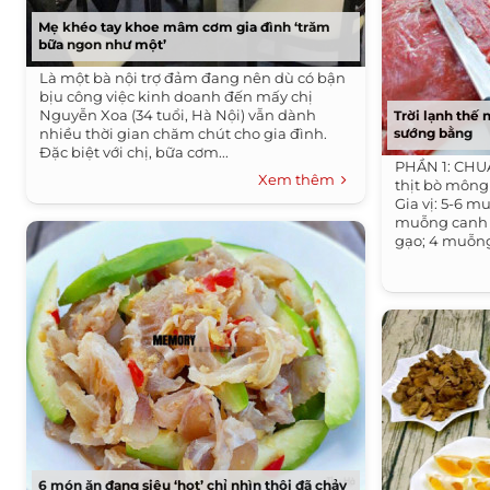
Mẹ khéo tay khoe mâm cơm gia đình ‘trăm
bữa ngon như một’
Là một bà nội trợ đảm đang nên dù có bận
bịu công việc kinh doanh đến mấy chị
Nguyễn Xoa (34 tuổi, Hà Nội) vẫn dành
Trời lạnh thế 
nhiều thời gian chăm chút cho gia đình.
sướng bằng
Đặc biệt với chị, bữa cơm...
PHẦN 1: CHU
Xem thêm
thịt bò mông 
Gia vị: 5-6 
muỗng canh 
gạo; 4 muỗng
6 món ăn đang siêu ‘hot’ chỉ nhìn thôi đã chảy