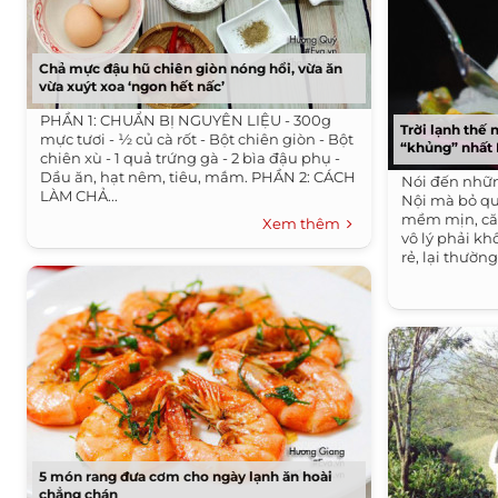
Chả mực đậu hũ chiên giòn nóng hổi, vừa ăn
vừa xuýt xoa ‘ngon hết nấc’
PHẦN 1: CHUẨN BỊ NGUYÊN LIỆU - 300g
Trời lạnh thế 
mực tươi - ½ củ cà rốt - Bột chiên giòn - Bột
“khủng” nhất 
chiên xù - 1 quả trứng gà - 2 bìa đậu phụ -
Dầu ăn, hạt nêm, tiêu, mắm. PHẦN 2: CÁCH
Nói đến nhữ
LÀM CHẢ...
Nội mà bỏ qu
mềm mịn, căn
Xem thêm
vô lý phải kh
rẻ, lại thường 
5 món rang đưa cơm cho ngày lạnh ăn hoài
chẳng chán