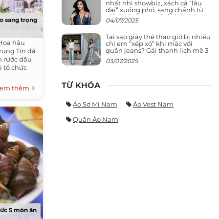
nhất nhì showbiz, xách cả “lâu
đài” xuống phố, sang chảnh từ
giảng đường ra phố khó ai đọ lại
o sang trọng
04/07/2025
Tại sao giày thể thao giờ bị nhiều
 Hoa hậu
chị em “xếp xó” khi mặc với
quần jeans? Gái thanh lịch mê 3
Trung Tín đã
kiểu này hơn hẳn
n rước dâu
03/07/2025
i tổ chức
TỪ KHÓA
em thêm
Áo Sơ Mi Nam
Áo Vest Nam
Quần Áo Nam
hức 5 món ăn