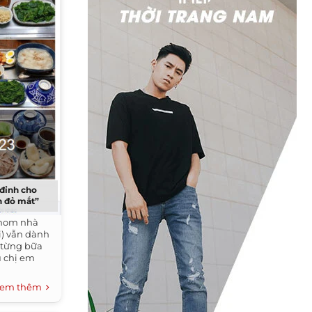
đỉnh cho
n đỏ mắt”
 nom nhà
i) vẫn dành
c từng bữa
u chị em
em thêm