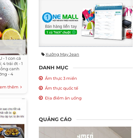
Xưởng May Jean
- 1 con cá
 4 trái ớt - 1
DANH MỤC
muỗng canh
ờng - 4
Ẩm thực 3 miền
em thêm
Ẩm thực quốc tế
Địa điểm ăn uống
QUẢNG CÁO