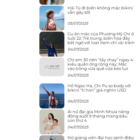
Hải Tú đi biển không mặc bikini
vẫn gây sốt
05/07/2025
Gu ăn mặc của Phương Mỹ Chi ở
tuổi 22: Trẻ trung, biến hóa đầy
bất ngờ với loạt item chỉ vài trăm
nghìn đã mua được
04/07/2025
Chị em 30 nên “tẩy chay” ngay 4
kiểu quần ống rộng này: Mặc
vào trông vừa quê vừa kéo tụt
chiều cao
04/07/2025
Hồ Ngọc Hà, Chi Pu so body với
bikini “tí hon” giá nghìn USD
04/07/2025
Ái nữ đại gia Minh Nhựa năng
động suốt 9 tháng mang bầu
con thứ 4
04/07/2025
Nữ giảng viên đại học sành điệu