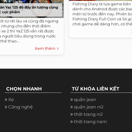
Fishing Diary là tựa game bắn
ản Yaz 125 độ đầy ấn tượng cùng
dành cho Android được các bạn
C cực phẩm
mến từ trước đến nay. Phiên b
Fishing Diary Full Coin và Sò g
ời từ rất lâu và cũng đã ngừng
chơi game dễ dàng hơn, có thể 
hế nhưng cho đến thời điểm
nghiệm...
 xe 2 thì YaZ 125 vẫn rất được
a người tiêu dùng trong nước
thể thao...
Xem thêm
CHỌN NHANH
TỪ KHÓA LIÊN KẾT
Xe
quần jean
Công nghệ
quần jean nữ
thời trang nữ
thời trang nam