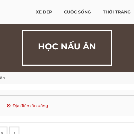
XE ĐẸP
CUỘC SỐNG
THỜI TRANG
HỌC NẤU ĂN
 ăn
Địa điểm ăn uống
«
‹