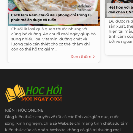
Hết hồn với b
dàn chân CN
Cách làm kem chuối đậu phộng chỉ trong 15
phút mà ăn được cả tuần
Dù được ra đ
sản xuất, t
Chuối là loại quả quen thuộc nhưng vô
hiện tại mẫu
cùng bổ dưỡng. Ăn chuối mỗi ngày giúp bổ
tình cảm củ
sung nhiều loại vitamin, dưỡng chất và
bởi vẻ ngoài 
lượng calo cần thiết cho cơ thể, thậm chí
còn có thể hỗ trợ giảm...
Xem thêm
KIẾN THỨC ONLINE
Blog kiến thức, chuyên về tất cả các lĩnh vực giáo dục, cuộc
sống, kinh nghiệm, chia sẻ Website chỉ mang tính chất sưu tầm
kiến thức của cá nhân. Website không có giá trị thương mại.