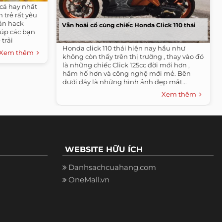
 cá hay nhất
 trẻ rất yêu
ản hack
Vẫn hoài cổ cùng chiếc Honda Click 110 thái
iúp các bạn
trải
Honda click 110 thái hiện nay hầu như
Xem thêm
không còn thấy trên thị trường , thay vào đó
là những chiếc Click 125cc đời mới hơn ,
hầm hố hơn và công nghệ mới mẻ. Bên
dưới đây là những hình ảnh đẹp mắt...
Xem thêm
WEBSITE HỮU ÍCH
Danhsachcuahang.com
OneMall.vn