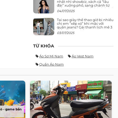
nhất nhì showbiz, xách cả “lâu
đài” xuống phố, sang chảnh từ
giảng đường ra phố khó ai đọ lại
04/07/2025
Tại sao giày thể thao giờ bị nhiều
chị em “xếp xó” khi mặc với
quần jeans? Gái thanh lịch mê 3
kiểu này hơn hẳn
03/07/2025
TỪ KHÓA
Áo Sơ Mi Nam
Áo Vest Nam
Quần Áo Nam
Sò - game bắn