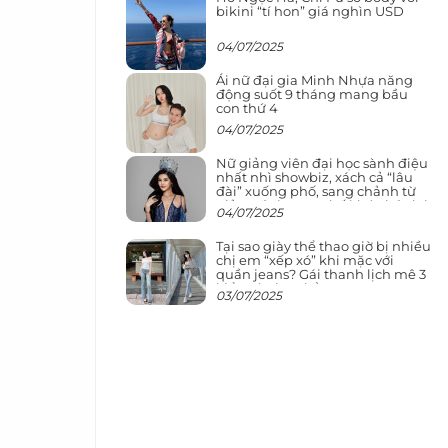
bikini “tí hon” giá nghìn USD
04/07/2025
Ái nữ đại gia Minh Nhựa năng
động suốt 9 tháng mang bầu
con thứ 4
04/07/2025
Nữ giảng viên đại học sành điệu
nhất nhì showbiz, xách cả “lâu
đài” xuống phố, sang chảnh từ
giảng đường ra phố khó ai đọ lại
04/07/2025
Tại sao giày thể thao giờ bị nhiều
chị em “xếp xó” khi mặc với
quần jeans? Gái thanh lịch mê 3
kiểu này hơn hẳn
03/07/2025