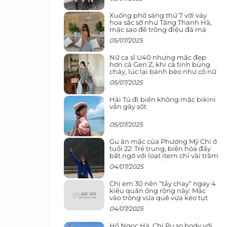
Xuống phố sáng thứ 7 với váy
hoa sặc sỡ như Tăng Thanh Hà,
mặc sao để trông điệu đà mà
không sến
05/07/2025
Nữ ca sĩ U40 nhưng mặc đẹp
hơn cả Gen Z, khi cá tính bùng
cháy, lúc lại bánh bèo như cô nữ
chính ngôn tình
05/07/2025
Hải Tú đi biển không mặc bikini
vẫn gây sốt
05/07/2025
Gu ăn mặc của Phương Mỹ Chi ở
tuổi 22: Trẻ trung, biến hóa đầy
bất ngờ với loạt item chỉ vài trăm
nghìn đã mua được
04/07/2025
Chị em 30 nên “tẩy chay” ngay 4
kiểu quần ống rộng này: Mặc
vào trông vừa quê vừa kéo tụt
chiều cao
04/07/2025
Hồ Ngọc Hà, Chi Pu so body với