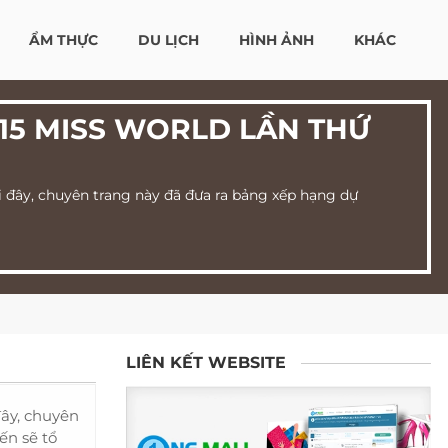
ẨM THỰC
DU LỊCH
HÌNH ẢNH
KHÁC
15 MISS WORLD LẦN THỨ
i đây, chuyên trang này đã đưa ra bảng xếp hạng dự
LIÊN KẾT WEBSITE
đây, chuyên
ến sẽ tổ