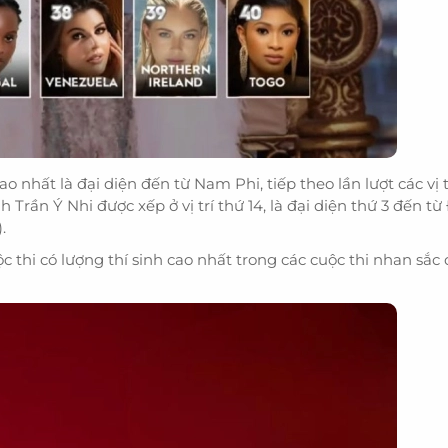
nhất là đại diện đến từ Nam Phi, tiếp theo lần lượt các vị t
nh Trần Ý Nhi được xếp ở vị trí thứ 14, là đại diện thứ 3 đến
.
 thi có lượng thí sinh cao nhất trong các cuộc thi nhan sắc q