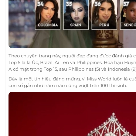
Theo chuyên trang này, người đẹp đang được đánh giá cao 
Top 5 là là Úc, Brazil, Ai Len và Philippines. Hoa hậu Huỳ
Á có mặt trong Top 15, sau Philippines (5) và Indonesia (9)
Đây là một tín hiệu đáng mừng, vì Miss World luôn là cuộc
con số gần như năm nào cũng vượt trên 100 thí sinh.