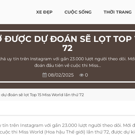
XE ĐẸP
CUỘC SỐNG
THỜI TRANG
Ờ ĐƯỢC DỰ ĐOÁN SẼ LỌT TOP 
72
há uy tín trên Instagram với gần 23.000 lượt người theo dõi. Mớ
đoán đầu tiên về cuộc thi Miss...
08/02/2025
0
dự đoán sẽ lọt Top 15 Miss World lần thứ 72
tín trên Instagram với gần 23.000 lượt người theo dõi. Mới 
uộc thi Miss World (Hoa hậu Thế giới) lần thứ 72, được dự ki