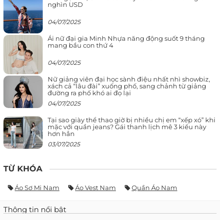
nghìn USD
04/07/2025
Ái nữ đại gia Minh Nhựa năng động suốt 9 tháng
mang bầu con thứ 4
04/07/2025
Nữ giảng viên đại học sành điệu nhất nhì showbiz,
xách cả “lâu đài” xuống phố, sang chảnh từ giảng
đường ra phố khó ai đọ lại
04/07/2025
Tại sao giày thể thao giờ bị nhiều chị em “xếp xó” khi
mặc với quần jeans? Gái thanh lịch mê 3 kiểu này
hơn hẳn
03/07/2025
TỪ KHÓA
Áo Sơ Mi Nam
Áo Vest Nam
Quần Áo Nam
Thông tin nổi bật