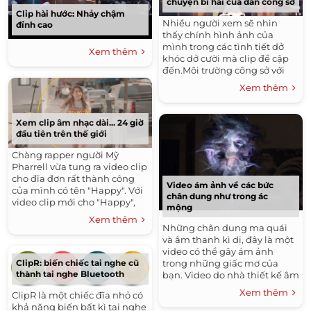
chuyện bi hài của dân công sở
Clip hài hước: Nhảy chậm
Nhiều người xem sẽ nhìn
đỉnh cao
thấy chính hình ảnh của
mình trong các tình tiết dở
Xem thêm
khóc dở cười mà clip đề cập
đến.Môi trường công sở với
những thói hư tật xấu của sếp
Xem thêm
và nhân viên luôn là đề...
Xem clip âm nhạc dài... 24 giờ
đầu tiên trên thế giới
Chàng rapper người Mỹ
Pharrell vừa tung ra video clip
cho đĩa đơn rất thành công
Video ám ảnh về các bức
của mình có tên "Happy". Với
chân dung như trong ác
video clip mới cho "Happy",
mộng
Pharrell là người đầu tiên tạo
Xem thêm
ra "video âm nhạc 24 giờ đầu
Những chân dung ma quái
tiên trên...
và âm thanh kì dị, đây là một
video có thể gây ám ảnh
ClipR: biến chiếc tai nghe cũ
trong những giấc mơ của
thành tai nghe Bluetooth
bạn. Video do nhà thiết kế âm
thanh Enrico Ascoli upload
Xem thêm
ClipR là một chiếc đĩa nhỏ có
lên Vimeo và gây được nhiều
khả năng biến bất kì tai nghe
chú ý. Hãy cùng...