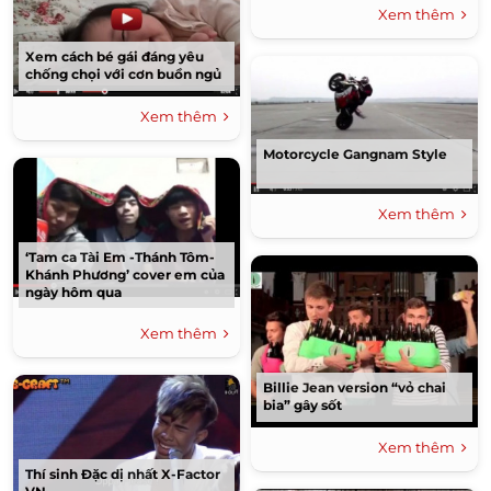
Xem thêm
Xem cách bé gái đáng yêu
chống chọi với cơn buồn ngủ
Xem thêm
Motorcycle Gangnam Style
Xem thêm
‘Tam ca Tài Em -Thánh Tôm-
Khánh Phương’ cover em của
ngày hôm qua
Xem thêm
Billie Jean version “vỏ chai
bia” gây sốt
Xem thêm
Thí sinh Đặc dị nhất X-Factor