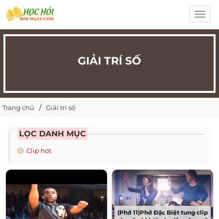
Toggl
navig
GIẢI TRÍ SỐ
Trang chủ
Giải trí số
LỌC DANH MỤC
Clip hot
(Phở 11)Phở Đặc Biệt tung clip