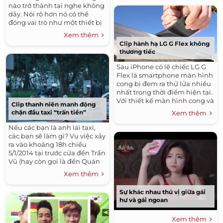
nào trở thành tai nghe không
dây. Nói rõ hơn nó có thể
đóng vai trò như một thiết bị
thu phát sóng NFC /
Xem thêm
Bluetooth cực kì nhỏ gọn.
Clip hành hạ LG G Flex không
Bạn có...
thương tiếc
Sau iPhone có lẽ chiếc LG G
Flex là smartphone màn hình
cong bị đem ra thử lửa nhiều
nhất trong thời điểm hiện tại.
Với thiết kế màn hình cong và
Clip thanh niên manh động
mặt lưng mà theo LG có khả
chặn đầu taxi “trấn tiền”
Xem thêm
năng tự liền vết xước nên...
​Nếu các bạn là anh lái taxi,
các bạn sẽ làm gì? Vụ việc xảy
ra vào khoảng 18h chiều
5/1/2014 tại trước cửa đền Trấn
Vũ (hay còn gọi là đền Quán
Thánh) đường Thanh Niên.
Xem thêm
Nam thanh niên đi xe...
Sự khác nhau thú vị giữa gái
hư và gái ngoan
Xem thêm