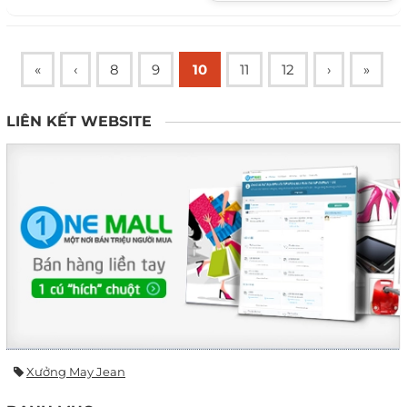
phẩm được...
«
‹
8
9
10
11
12
›
»
LIÊN KẾT WEBSITE
Xưởng May Jean