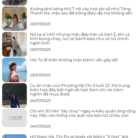
Xuống phố sáng thứ 7 với váy hoa sặc sỡ như Tăng
Thanh Hà, mặc sao để trông điệu đà mà không sến
05/07/2025
Nữ ca sĩ U40 nhưng mặc đẹp hơn cả Gen Z, khi cá
tính bùng cháy, lúc lại bánh bèo như cô nữ chính
ngôn tình
05/07/2025
Hải Tú đi biển không mặc bikini vẫn gây sốt
05/07/2025
Gu ăn mặc của Phương Mỹ Chi ở tuổi 22: Trẻ trung,
biến hóa đầy bất ngờ với loạt item chỉ vài trăm
nghìn đã mua được
04/07/2025
Chị em 30 nên “tẩy chay” ngay 4 kiểu quần ống rộng
này: Mặc vào trông vừa quê vừa kéo tụt chiều cao
04/07/2025
Hồ Ngọc Hà, Chi Pu so body với bikini “tí hon” giá