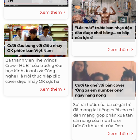
VN
Xem thêm
“Lác mắt” trước bản nhạc độc
đáo được chơi bằng... cơ bắp
của lực sĩ
Cười đau bụng với điệu nhảy
Xem thêm
OK phiên bản Việt Nam
Ba thanh viên The Winds
Crew - HUBT của trường Đại
học Kinh doanh và Công
nghệ Hà Nội thực hiệp clip
cover điệu nhảy OK cực hài
Cười té ghế với bản cover
của The Rice Cake Boy.Lấy
Xem thêm
‘Ông xã em number one’
cảm hứng từ MV What Is Love
ngày nắng nóng
của danh hài Jim Carrey và...
Sự hài hước của ba cô gái trẻ
đã mang lại tiếng cười cho cư
dân mạng, góp phần xua tan
cái nóng của mùa hè oi
bức.Ca khúc hit của Don
Nguyễn - Ông xã em number
Xem thêm
one - là một trong những sản