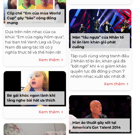
Clip chế “Em của mùa World
Cup” gây “bão” cộng đồng
mạng
Dựa trên nền nhạc của ca
khúc "Em của ngày hôm qua",
Màn “lẩu ngựa” của Nhân tố
hai bạn trẻ Vanh Leg và Duy
bí ẩn làm khán giả phát
Nam đã sáng tác lời có ý
cuồng
nghĩa thực tế và thể hiện rất
Tập cuối cùng vòng tranh đấu
hay bài nhạc chế "Em của
Xem thêm
2 Nhân tố bí ẩn, khán giả đã
mùa World Cup". Sau 1 ngày
“bất ngờ” khi 4 vị giám khảo
đưa lên mạng,...
quyền lực đã đồng ý chọn 7
nhóm nhạc xuất sắc nhất đi
tiếp chứ không phải là 6
Xem thêm
nhóm nhạc. Theo quy...
Bé gái khóc ngon lành khi
lắng nghe bài hát ưa thích
Xem thêm
Màn ảo thuất gây sốt tại
America‘s Got Talent 2014