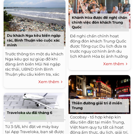
Khánh Hòa được đề nghị chấn
chỉnh việc đón khách Trung
Quốc
Du khách Nga kêu biển ngập
Đề nghị chấn chỉnh hoạt
rác, Bình Thuận vào cuộc xác
động đón khách Trung Quốc
minh
được Tổng cục Du lịch đưa ra
trước nguy cơ hình ảnh du
Trước thông tin một du khách
lịch Khánh Hòa bị ảnh hưởng
Nga kêu gọi sự giúp đỡ khi
nghiêm trọng.
Xem thêm
đăng ảnh biển Mũi Né ngập
rác thải, UBND tỉnh Bình
Thuận yêu cầu kiểm tra, xác
minh, nếu có phải khẩn
Xem thêm
trương xử lý.
Thiên đường giải trí ở miền
Trung
Traveloka ưu đãi tháng 6
Cocobay - tổ hợp khép kín
đầu tiên đặt tại miền Trung,
Từ 3-5/6, khi đặt vé máy bay
Việt Nam quy tụ tất cả hoạt
tại App Traveloka, bạn sẽ được
động ẩm thực, du lịch, giải trí,