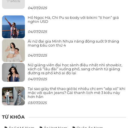
04/07/2025
Hồ Ngọc Hà, Chi Pu so body với bikini “tí hon” giá
nghìn USD
04/07/2025
Ái nữ đại gia Minh Nhựa năng động suốt 9 tháng
mang bầu con thứ 4
04/07/2025
Nữ giảng viên đại học sành điệu nhất nhì showbiz,
xách cả “lâu đài” xuống phố, sang chảnh từ giảng
đường ra phố khó ai đọ lại
04/07/2025
Tại sao giày thể thao giờ bị nhiều chị em “xếp xó” khi
mặc với quần jeans? Gái thanh lịch mê 3 kiểu này
hơn hẳn
03/07/2025
TỪ KHÓA
Áo Sơ Mi Nam
Áo Vest Nam
Quần Áo Nam