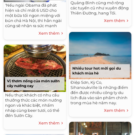
Quảng Bình cũng mở rộng
'Nếu ngài Obama đã phát
các tuyến cũ như xuyên động
hiện và chỉ mất 6 USD cho
Thiên Đường, hang Tối.
một bữa tối ngon miệng với
bún chả Hà Nội, thì hẳn ngài
Xem thêm
cũng sẽ nhận ra sức mạnh
của ẩm thực ở thành phố này',
Xem thêm
trang Telegraph cho biết.
Nhiều tour hot mời gọi du
khách mùa hè
Vị thơm nồng của món sườn
Điệp Sơn, Kỳ Co,
cây nướng cay
Sihanoukville là những điểm
đến được nhiều công ty du
Nếu thực khách có nhu cầu
lịch đưa vào sản phẩm chính
thưởng thức các món nướng
trong mùa hè năm nay.
ngon và khác biệt, nhấm
nháp cùng beer tươi, có thể
Xem thêm
đến Sườn Cây.
Xem thêm