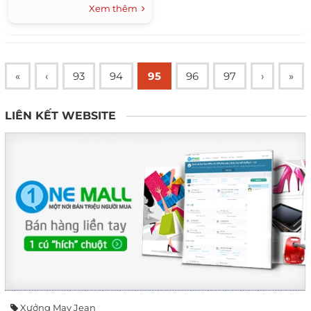
của Walt Disney, khi đến với
Xem thêm
nhà cây Watamu, Keemala
hay Tea house Testu.
«
‹
93
94
95
96
97
›
»
LIÊN KẾT WEBSITE
Xưởng May Jean