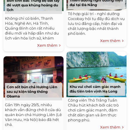
Thiên đường nghỉ dưỡng hiện
Bốn tỉnh Bắc Trung bộ bắt tay
đại tại Đà Nẵng
để vượt qua khủng hoảng du
lịch
Tổ hợp giải trí - nghỉ dưỡng
Không chỉ có biển, Thanh
Cocobay hội tụ đầy đủ dịch vụ
Hóa, Nghệ An, Hà Tĩnh,
lưu trú đẳng cấp, hiện đại và
Quảng Bình còn rất nhiều
chất lượng bậc nhất thành
điều mới và hấp dẫn như du
phố biển.
lịch văn hóa lịch sử, khám
Xem thêm
phá hang động đang chờ đón
Xem thêm
du khách.
Khu vui chơi cảm giác mạnh
Cơn sốt bún chả Hương Liên
đầu tiên trên vịnh Hạ Long
sau sự kiện tổng thống
Obama
Công viên Thỏ Trắng Tuần
Gần 19h ngày 29/5, nhiều
Châu hút khách bởi các trò
khách vẫn đứng chờ ở cửa dù
chơi cảm giác mạnh, đậm
quán bún chả Hương Liên (Lê
chất dân gian và ẩm thực
Văn Hưu, Hà Nội) báo đã hết
phong phú.
chả.
Xem thêm