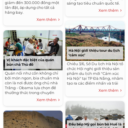
giảm đến 300.000 đồng một
sáng tạo tiêu chuẩn quốc tế.
lần đặt, áp dụng cho tất cả
Xem thêm
hãng bay.
Xem thêm
Hà Nội giới thiệu tour du lịch
‘cảm xúc’
Vị khách đặc biệt của quán
Chiều 3/6, Sở Du lịch Hà Nội tổ
bún chả Thủ đô
chức Hội nghị giới thiệu sản
Quán nổi như cồn không chỉ
phẩm du lịch mới "Cảm xúc
bởi món ngon, bia chuẩn mà
Hà Nội" tại TP Đà Nẵng, nhằm
còn là nơi được ông chủ nhà
tạo ra các điểm nhấn và trải
Trắng - Obama lựa chọn để
nghiệm mới mẻ về một Thủ
Xem thêm
thưởng thức trong chuyến
đô ngàn năm văn hiến đối với
công du Việt Nam mới đây.
du khách.
Xem thêm
Đầu bếp Mỹ gọi bún bò Huế là