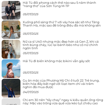
Hải Tú đổi phong cách thế nào sau 5 năm thành
“nàng thơ” của Sơn Tùng M-TP
05/07/2025
Xuống phố sáng thứ 7 với váy hoa sặc sỡ như Tăng
Thanh Hà, mặc sao để trông điệu đà mà không sến
05/07/2025
Nữ ca sĩ U40 nhưng mặc đẹp hơn cả Gen Z, khi cá
tính bùng cháy, lúc lại bánh bèo như cô nữ chính
ngôn tình
05/07/2025
Hải Tú đi biển không mặc bikini vẫn gây sốt
05/07/2025
Gu ăn mặc của Phương Mỹ Chi ở tuổi 22: Trẻ trung,
biến hóa đầy bất ngờ với loạt item chỉ vài trăm
nghìn đã mua được
04/07/2025
Chị em 30 nên “tẩy chay” ngay 4 kiểu quần ống rộng
này: Mặc vào trông vừa quê vừa kéo tụt chiều cao