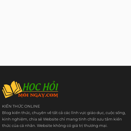
KIẾN THỨC ONLINE
Blog kiến thức, chuyên về tất cả các lĩnh vực giáo dục, cuộc sống,
kinh nghiệm, chia sẻ Website chỉ mang tính chất sưu tầm kiến
thức của cá nhân. Website không có giá trị thương mại.