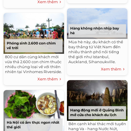
Xem thêm
Hàng không nhộn nhịp bay
hè
Mùa hè này, du khách có thể
Phóng sinh 2.600 con chim
bay thẳng từ Việt Nam đến
về trời
nhiều thành phố nổi tiếng
800 cư dân cùng khách mời
thế giới như Istanbul,
vừa thả 2.600 con chim thuộc
Auckland, Sihanoukville.
nhiều chủng loại về với thiên
Xem thêm
nhiên tại Vinhomes Riverside.
Xem thêm
Hang động mới ở Quảng Bình
mở cửa cho khách du lịch
Hà Nội có ẩm thực ngon nhất
Bên cạnh khai thác mới tuyến
thế giới
hang Va - hang Nước Nứt,