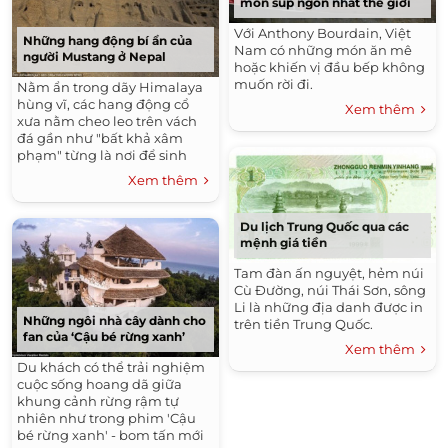
món súp ngon nhất thế giới
Với Anthony Bourdain, Việt
Những hang động bí ẩn của
Nam có những món ăn mê
người Mustang ở Nepal
hoặc khiến vị đầu bếp không
muốn rời đi.
Nằm ẩn trong dãy Himalaya
hùng vĩ, các hang động cổ
Xem thêm
xưa nằm cheo leo trên vách
đá gần như "bất khả xâm
phạm" từng là nơi để sinh
sống và chôn cất của người
Xem thêm
dân nơi đây.
Du lịch Trung Quốc qua các
mệnh giá tiền
Tam đàn ấn nguyệt, hẻm núi
Cù Đường, núi Thái Sơn, sông
Li là những địa danh được in
Những ngôi nhà cây dành cho
trên tiền Trung Quốc.
fan của ‘Cậu bé rừng xanh’
Xem thêm
Du khách có thể trải nghiệm
cuộc sống hoang dã giữa
khung cảnh rừng rậm tự
nhiên như trong phim 'Cậu
bé rừng xanh' - bom tấn mới