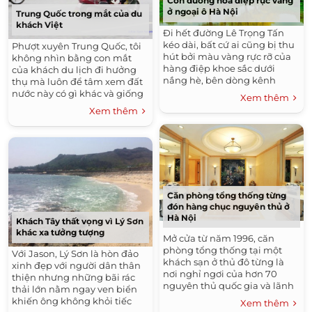
Con đường hoa điệp rực vàng
ở ngoại ô Hà Nội
Trung Quốc trong mắt của du
khách Việt
Đi hết đường Lê Trọng Tấn
kéo dài, bất cứ ai cũng bị thu
Phượt xuyên Trung Quốc, tôi
hút bởi màu vàng rực rỡ của
không nhìn bằng con mắt
hàng điệp khoe sắc dưới
của khách du lịch đi hưởng
nắng hè, bên dòng kênh
thụ mà luôn để tâm xem đất
xanh mướt.
nước này có gì khác và giống
Xem thêm
Việt Nam.
Xem thêm
Căn phòng tổng thống từng
đón hàng chục nguyên thủ ở
Hà Nội
Khách Tây thất vọng vì Lý Sơn
khác xa tưởng tượng
Mở cửa từ năm 1996, căn
phòng tổng thống tại một
Với Jason, Lý Sơn là hòn đảo
khách sạn ở thủ đô từng là
xinh đẹp với người dân thân
nơi nghỉ ngơi của hơn 70
thiện nhưng những bãi rác
nguyên thủ quốc gia và lãnh
thải lớn nằm ngay ven biển
đạo cấp cao các nước khi đến
khiến ông không khỏi tiếc
Xem thêm
Việt Nam.