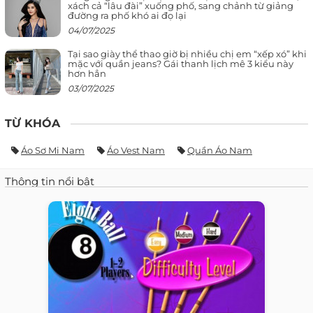
xách cả “lâu đài” xuống phố, sang chảnh từ giảng
đường ra phố khó ai đọ lại
04/07/2025
Tại sao giày thể thao giờ bị nhiều chị em “xếp xó” khi
mặc với quần jeans? Gái thanh lịch mê 3 kiểu này
hơn hẳn
03/07/2025
TỪ KHÓA
Áo Sơ Mi Nam
Áo Vest Nam
Quần Áo Nam
Thông tin nổi bật