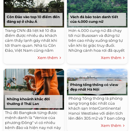
Côn Đảo vào top 10 điểm đến
Vách đá bảo toàn danh tiết
đáng sợ ở châu Á
của 4.000 cung nữ
Trang CNN đã liệt kê 10 địa
Hơn 4.000 cung nữ đã chạy
điểm được nhiều du khách
tới núi Busosan và đứng từ
cảm thấy lạnh gáy nhất khi
trên cao nhảy xuống sông tự
tới tham quan. Nhà tù Côn
vẫn khi bị giặc truy đuổi.
Đảo, Việt Nam cũng nằm
Những cánh hoa rơi đã quyết
trong danh sách này.
chọn cái chết để bảo toàn
Xem thêm
Xem thêm
danh tiết của mình.
Phòng tổng thống có view
đẹp nhất Hà Nội
Phòng Tổng thống là phòng
Những khoảnh khắc đời
sang trọng bậc nhất của
thường ở Thái Lan
khách sạn InterContinental
Thủ đô Bangkok từng được
Hanoi Westlake với diện tích
mệnh danh là "Venice của
lên đến 305 m2 và 7 ban công
phương Đông" vì có nhiều
riêng biệt.
Xem thêm
kênh đào và hiện nay nơi này