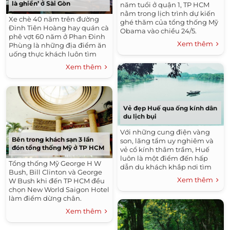
là ghiền’ ở Sài Gòn
năm tuổi ở quận 1, TP HCM
nằm trong lịch trình dự kiến
Xe chè 40 năm trên đường
ghé thăm của tổng thống Mỹ
Đinh Tiên Hoàng hay quán cà
Obama vào chiều 24/5.
phê vợt 60 năm ở Phan Đinh
Xem thêm
Phùng là những địa điểm ăn
uống thực khách luôn tìm
đến và thưởng thức.
Xem thêm
Vẻ đẹp Huế qua ống kính dân
du lịch bụi
Với những cung điện vàng
Bên trong khách sạn 3 lần
son, lăng tẩm uy nghiêm và
đón tổng thống Mỹ ở TP HCM
vẻ cổ kính thâm trầm, Huế
luôn là một điểm đến hấp
Tổng thống Mỹ George H W
dẫn du khách khắp nơi tìm
Bush, Bill Clinton và George
về.
Xem thêm
W Bush khi đến TP HCM đều
chọn New World Saigon Hotel
làm điểm dừng chân.
Xem thêm