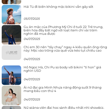
Hải Tú đi biển không mặc bikini vẫn gây sốt
05/07/2025
Gu ăn mặc của Phương Mỹ Chi ở tuổi 22: Trẻ trung,
biến hóa đầy bất ngờ với loạt item chỉ vài trăm
nghìn đã mua được
04/07/2025
Chị em 30 nên “tẩy chay” ngay 4 kiểu quần ống rộng
này: Mặc vào trông vừa quê vừa kéo tụt chiều cao
04/07/2025
Hồ Ngọc Hà, Chi Pu so body với bikini “tí hon” giá
nghìn USD
04/07/2025
Ái nữ đại gia Minh Nhựa năng động suốt 9 tháng
mang bầu con thứ 4
04/07/2025
Nữ giảng viên đại học sành điệu nhất nhì showbiz,