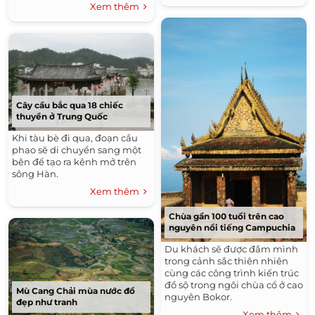
nuối.
Xem thêm
Cây cầu bắc qua 18 chiếc
thuyền ở Trung Quốc
Khi tàu bè đi qua, đoạn cầu
phao sẽ di chuyển sang một
bên để tạo ra kênh mở trên
sông Hàn.
Xem thêm
Chùa gần 100 tuổi trên cao
nguyên nổi tiếng Campuchia
Du khách sẽ được đắm mình
trong cảnh sắc thiên nhiên
cùng các công trình kiến trúc
đồ sộ trong ngôi chùa cổ ở cao
Mù Cang Chải mùa nước đổ
nguyên Bokor.
đẹp như tranh
Xem thêm