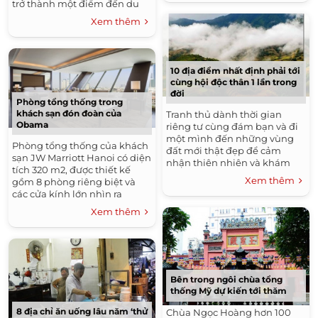
trở thành một điểm đến du
lịch nổi tiếng thế giới.
Xem thêm
10 địa điểm nhất định phải tới
cùng hội độc thân 1 lần trong
đời
Phòng tổng thống trong
khách sạn đón đoàn của
Tranh thủ dành thời gian
Obama
riêng tư cùng đám bạn và đi
một mình đến những vùng
Phòng tổng thống của khách
đất mới thật đẹp để cảm
sạn JW Marriott Hanoi có diện
nhận thiên nhiên và khám
tích 320 m2, được thiết kế
phá bản thân. Your browser
Xem thêm
gồm 8 phòng riêng biệt và
does not support the video
các cửa kính lớn nhìn ra
tag. Hãy đi để...
thành phố.
Xem thêm
Bên trong ngôi chùa tổng
thống Mỹ dự kiến tới thăm
8 địa chỉ ăn uống lâu năm ‘thử
Chùa Ngọc Hoàng hơn 100