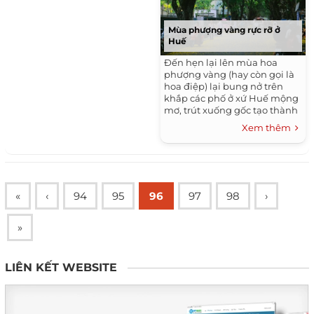
Mùa phượng vàng rực rỡ ở
Huế
Đến hẹn lại lên mùa hoa
phượng vàng (hay còn gọi là
hoa điệp) lại bung nở trên
khắp các phố ở xứ Huế mộng
mơ, trút xuống gốc tạo thành
những thảm hoa khiến bất cứ
Xem thêm
ai đi qua cũng bị thu hút.
«
‹
94
95
96
97
98
›
»
LIÊN KẾT WEBSITE