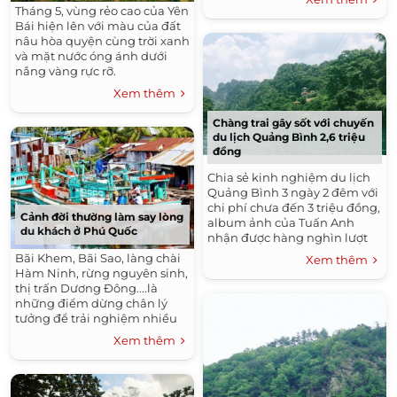
Tháng 5, vùng rẻo cao của Yên
Bái hiện lên với màu của đất
nâu hòa quyện cùng trời xanh
và mặt nước óng ánh dưới
nắng vàng rực rỡ.
Xem thêm
Chàng trai gây sốt với chuyến
du lịch Quảng Bình 2,6 triệu
đồng
Chia sẻ kinh nghiệm du lịch
Quảng Bình 3 ngày 2 đêm với
chi phí chưa đến 3 triệu đồng,
Cảnh đời thường làm say lòng
album ảnh của Tuấn Anh
du khách ở Phú Quốc
nhận được hàng nghìn lượt
thích và bình luận.
Bãi Khem, Bãi Sao, làng chài
Xem thêm
Hàm Ninh, rừng nguyên sinh,
thị trấn Dương Đông....là
những điểm dừng chân lý
tưởng để trải nghiệm nhiều
điều lý thú về cuộc sống bình
Xem thêm
dị ở nơi đảo xa.