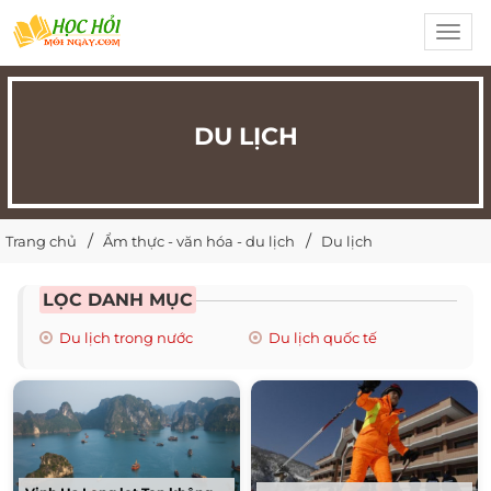
Toggl
navig
DU LỊCH
Trang chủ
Ẩm thực - văn hóa - du lịch
Du lịch
LỌC DANH MỤC
Du lịch trong nước
Du lịch quốc tế