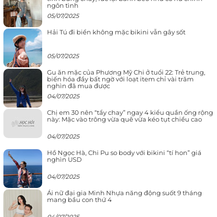
ngôn tình
05/07/2025
Hải Tú đi biển không mặc bikini vẫn gây sốt
05/07/2025
Gu ăn mặc của Phương Mỹ Chi ở tuổi 22: Trẻ trung,
biến hóa đầy bất ngờ với loạt item chỉ vài trăm
nghìn đã mua được
04/07/2025
Chị em 30 nên “tẩy chay” ngay 4 kiểu quần ống rộng
này: Mặc vào trông vừa quê vừa kéo tụt chiều cao
04/07/2025
Hồ Ngọc Hà, Chi Pu so body với bikini “tí hon” giá
nghìn USD
04/07/2025
Ái nữ đại gia Minh Nhựa năng động suốt 9 tháng
mang bầu con thứ 4
04/07/2025