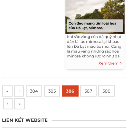
Con đèo mang tên loài hoa
của Đà Lạt, Mimosa
Khi sắc vàng của dã quỳ nhạt
dần là lúc mimosa lại khoác
lên Đà Lạt màu áo mới. Cũng
là màu vàng nhưng sắc hoa
minosa không rực rỡ như dã
quỳ mà mong manh, e ấp. Dù
Xem thêm
vậy, sức sống của mimosa rất
bền...
«
‹
384
385
386
387
388
›
»
LIÊN KẾT WEBSITE