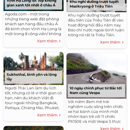
Vịnh Hạ Long lọt Top không
Khu nghỉ dưỡng trượt tuyết
gian xanh tốt nhất ở châu Á
Masikryong ở Triều Tiên
Agoda.com - một trong
Khu nghỉ dưỡng trượt tuyết
những trang web đặt phòng
đầu tiên của Triều Tiên đi vào
khách sạn hàng đầu châu Á
hoạt động hồi đầu năm nay.
đã bình chọn Vịnh Hạ Long là
Báo chí nước ngoài bình luận:
một trong 8 công viên/ không
trông nó rất là Triều Tiên.
gian xanh được đánh giá cao
Xem thêm
Xem thêm
nhất châu Á.
Sukhothai, bình yên và lộng
lẫy
Người Thái Lan làm du lịch
10 ngày chinh phục từ Bắc tới
tốt, nhưng có lẽ vì thời gian có
Nam cùng Vespa
hạn, nên du khách Việt đi
Với niềm đam mê trải
tour ngoài những Bangkok,
nghiệm cuộc sống trên chiếc
Pattaya, Chiang Mai, Phuket,
xe hai bánh của mình một
… ít khi ghé thăm các nơi
Xem thêm
nhóm bạn trẻ với 11 chiếc
khác. Nằm cách Bangkok
PX150E và một Vespa S thực
450km về hướng Bắc, công
hiện chuyến xuyên Việt đi
viên lịch sử Sukhothai, kinh
Xem thêm