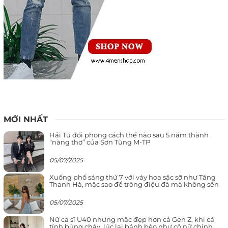
MỚI NHẤT
Hải Tú đổi phong cách thế nào sau 5 năm thành
“nàng thơ” của Sơn Tùng M-TP
05/07/2025
Xuống phố sáng thứ 7 với váy hoa sặc sỡ như Tăng
Thanh Hà, mặc sao để trông điệu đà mà không sến
05/07/2025
Nữ ca sĩ U40 nhưng mặc đẹp hơn cả Gen Z, khi cá
tính bùng cháy, lúc lại bánh bèo như cô nữ chính