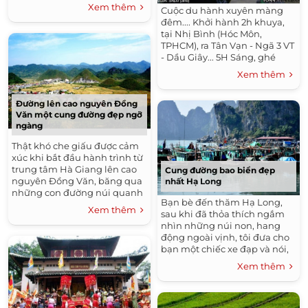
khắc họa nền văn hóa và lối
Xem thêm
Cuộc du hành xuyên màng
sống của người Nhật: sôi...
đêm.... Khởi hành 2h khuya,
tại Nhị Bình (Hóc Môn,
TPHCM), ra Tân Vạn - Ngã 3 VT
- Dầu Giây... 5H Sáng, ghé
uống cafe khi gần tới Di
Xem thêm
Linh... Tìm Chút Bình Yên...
Hành trang sẵng sàng,...
Đường lên cao nguyên Đồng
Văn một cung đường đẹp ngỡ
ngàng
Thật khó che giấu được cảm
xúc khi bắt đầu hành trình từ
trung tâm Hà Giang lên cao
Cung đường bao biển đẹp
nguyên Đồng Văn, băng qua
nhất Hạ Long
những con đường núi quanh
Bạn bè đến thăm Hạ Long,
co, hiểm trở nhưng đẹp đến
Xem thêm
sau khi đã thỏa thích ngắm
say đắm lòng người. Trên
nhìn những núi non, hang
cổng...
động ngoài vịnh, tôi đưa cho
bạn một chiếc xe đạp và nói,
sẽ đi tìm những khuôn mặt
Xem thêm
của thành phố này mà bạn
chưa từng...