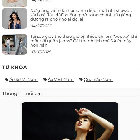
Nữ giảng viên đại học sành điệu nhất nhì showbiz,
xách cả “lâu đài” xuống phố, sang chảnh từ giảng
đường ra phố khó ai đọ lại
04/07/2025
Tại sao giày thể thao giờ bị nhiều chị em “xếp xó” khi
mặc với quần jeans? Gái thanh lịch mê 3 kiểu này
hơn hẳn
03/07/2025
TỪ KHÓA
Áo Sơ Mi Nam
Áo Vest Nam
Quần Áo Nam
Thông tin nổi bật