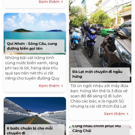
Xem thêm
mọi lần mình thường...
Qui Nhơn - Sông Cầu, cung
đường biển gọi tên
Những bãi cát trắng tinh
cùng nước biển xanh, rặng
phi lao lả lơi, hàng dừa trĩu
Đà Lạt một chuyến đi ngẫu
quả tạo nên nét thi vị rất
hứng
riêng cho tuyến đường Quy
Nhơn – Sông Cầu. ​ Đường
Tối cn ngồi nhậu zới mấy đứa
Xem thêm
Quy Nhơn - Sông Cầu (còn gọi
bạn. hứng lên thế là 3 đứa về
là quốc...
soạn đồ để sáng t2 đi luôn.
Chào các bác, e là người SG
nhưng lạ cái rất thích Đà Lạt
đến nỗi muốn lên Đà Lạt ở
Xem thêm
luôn nhưng...
Cùng nhau chinh phục Mù
6 bước chuẩn bị cho mỗi
Căng Chải
chuyến đi