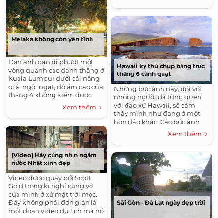
nhân dịp 30/4 và 1/5 với
thành cổ Sukhothai ngày
những trải nghiệm...
trước, là một điểm đến rất thú
vị cho những ai yêu thích các
giá trị xưa cũ…
Melaka không còn yên tĩnh
Dẫn anh bạn đi phượt một
Hawaii kỳ thú chụp bằng trực
vòng quanh các danh thắng ở
thăng 6 cánh quạt
Kuala Lumpur dưới cái nắng
oi ả, ngột ngạt, độ ẩm cao của
Những bức ảnh này, đối với
tháng 4 không kiếm được
những người đã từng quen
một lời cảm ơn từ bạn. Thay
với đảo xứ Hawaii, sẽ cảm
Xem thêm
vào đó, anh bạn buông:
thấy mình như đang ở một
“Malaysia chả có gì hết, thế
hòn đảo khác. Các bức ảnh
mà gọi là châu Á đích thực”.
bao gồm thác Wailua, màu
Xem thêm
nước xanh lam của vịnh
Kiholo và Puu Pehe, còn được
biết đến như là Hòn tình
[Video] Hãy cùng nhìn ngắm
nước Nhật xinh đẹp
nhân, được chụp bằng một
máy ảnh đang bay điều khiển
Video được quay bới Scott
từ xa.
Gold trong kì nghỉ cùng vợ
của mình ở xứ mặt trời mọc.
Đây không phải đơn giản là
Sài Gòn - Đà Lạt ngày đẹp trời
một đoạn video du lịch mà nó