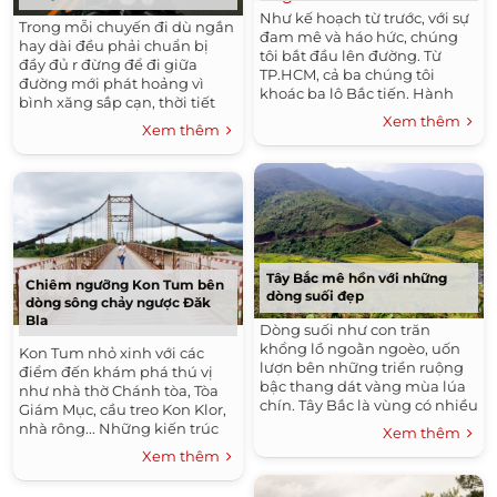
Như kế hoạch từ trước, với sự
Trong mỗi chuyến đi dù ngắn
đam mê và háo hức, chúng
hay dài đều phải chuẩn bị
tôi bắt đầu lên đường. Từ
đầy đủ r đừng để đi giữa
TP.HCM, cả ba chúng tôi
đường mới phát hoảng vì
khoác ba lô Bắc tiến. Hành
bình xăng sắp cạn, thời tiết
trang chỉ vài bộ quần áo gọn
xấu hay hành lý quá
Xem thêm
Xem thêm
nhẹ, nhưng lại đầy đủ đồ...
nặng.Ngoài những vấn đề cơ
bản...
Tây Bắc mê hồn với những
Chiêm ngưỡng Kon Tum bên
dòng suối đẹp
dòng sông chảy ngược Đăk
Bla
Dòng suối như con trăn
khổng lồ ngoằn ngoèo, uốn
Kon Tum nhỏ xinh với các
lượn bên những triền ruộng
điểm đến khám phá thú vị
bậc thang dát vàng mùa lúa
như nhà thờ Chánh tòa, Tòa
chín. Tây Bắc là vùng có nhiều
Giám Mục, cầu treo Kon Klor,
dòng suối uốn lượn quanh
nhà rông... Những kiến trúc
Xem thêm
những dãy núi tuyệt đẹp.
điển hình cho thấy rõ sự tinh
Xem thêm
Trên đường...
tế của phương Tây giao hòa
với sự...