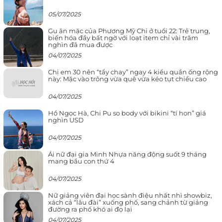
05/07/2025
Gu ăn mặc của Phương Mỹ Chi ở tuổi 22: Trẻ trung,
biến hóa đầy bất ngờ với loạt item chỉ vài trăm
nghìn đã mua được
04/07/2025
Chị em 30 nên “tẩy chay” ngay 4 kiểu quần ống rộng
này: Mặc vào trông vừa quê vừa kéo tụt chiều cao
04/07/2025
Hồ Ngọc Hà, Chi Pu so body với bikini “tí hon” giá
nghìn USD
04/07/2025
Ái nữ đại gia Minh Nhựa năng động suốt 9 tháng
mang bầu con thứ 4
04/07/2025
Nữ giảng viên đại học sành điệu nhất nhì showbiz,
xách cả “lâu đài” xuống phố, sang chảnh từ giảng
đường ra phố khó ai đọ lại
04/07/2025