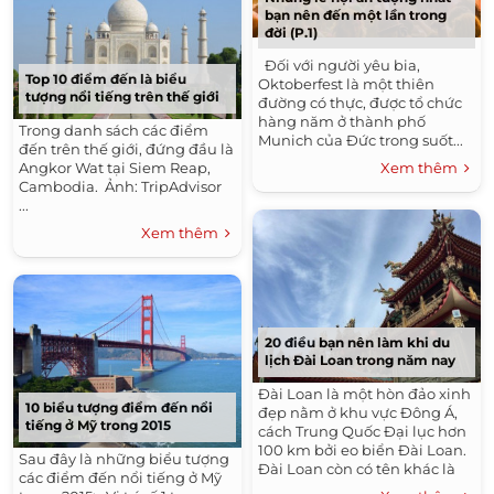
bạn nên đến một lần trong
đời (P.1)
Đối với người yêu bia,
Top 10 điểm đến là biểu
Oktoberfest là một thiên
tượng nổi tiếng trên thế giới
đường có thực, được tổ chức
hàng năm ở thành phố
Trong danh sách các điểm
Munich của Đức trong suốt...
đến trên thế giới, đứng đầu là
Angkor Wat tại Siem Reap,
Xem thêm
Cambodia. Ảnh: TripAdvisor
...
Xem thêm
20 điều bạn nên làm khi du
lịch Đài Loan trong năm nay
Đài Loan là một hòn đảo xinh
10 biểu tượng điểm đến nổi
đẹp nằm ở khu vực Đông Á,
tiếng ở Mỹ trong 2015
cách Trung Quốc Đại lục hơn
100 km bởi eo biển Đài Loan.
Sau đây là những biểu tượng
Đài Loan còn có tên khác là
các điểm đến nổi tiếng ở Mỹ
llha Formosa, có nghĩa là “hòn