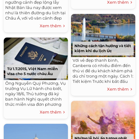
Xem thêm
ngưỡng cảnh đẹp lộng lẫy
Nhật Bản lâu nay được xem
như là thiên đường du lịch tại
Châu Á, với vô vàn cảnh đẹp
thiên nhiên, kết hợp với lối
Xem thêm
kiến trúc cổ xưa....
Những cách tận hưởng và tiết
kiệm khi du lịch Úc
Với vẻ đẹp thanh bình,
Canberra có nhiều điểm đến
Từ 1.7.2015, Việt Nam miễn
thú vị để du khách khám phá
visa cho 5 nước châu Âu
dù chỉ trong một ngày. Cách 1:
Tiết kiệm Trước khi bắt đầu
Ông Nguyễn Quý Phương, Vụ
hành trình một ngày mới, bạn
trưởng Vụ Lữ hành cho biết,
Xem thêm
cần nạp đầy năng...
ngày 18/6, Thủ tướng đã ký
ban hành Nghị quyết chính
thức miễn visa đơn phương
cho du khách các nước Đức,
Xem thêm
Pháp, Anh, Italy và Tây Ban
Nha. Theo...
Những lễ hội ấn tượng nhất