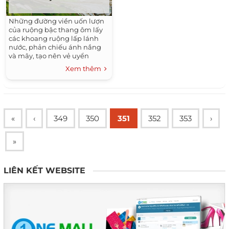
Những đường viền uốn lượn
của ruộng bậc thang ôm lấy
các khoang ruộng lấp lánh
nước, phản chiếu ánh nắng
và mây, tạo nên vẻ uyển
chuyển kỳ ảo của Y Tý mùa
Xem thêm
hè.
«
‹
349
350
351
352
353
›
»
LIÊN KẾT WEBSITE