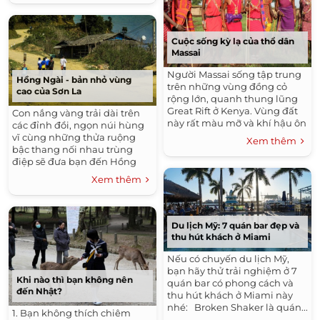
gia này đã quyết...
Cuộc sống kỳ lạ của thổ dân
Massai
Người Massai sống tập trung
Hồng Ngài - bản nhỏ vùng
trên những vùng đồng cỏ
cao của Sơn La
rộng lớn, quanh thung lũng
Great Rift ở Kenya. Vùng đất
Con nắng vàng trải dài trên
này rất màu mỡ và khí hậu ôn
các đỉnh đồi, ngọn núi hùng
hòa, cây cỏ phát triển, vì thế
vĩ cùng những thửa ruộng
Xem thêm
muông thú cũng kéo đến
bậc thang nối nhau trùng
sinh...
điệp sẽ đưa bạn đến Hồng
Ngài, huyện Bắc Yên, Sơn La.
Xem thêm
Du lịch Mỹ: 7 quán bar đẹp và
thu hút khách ở Miami
Nếu có chuyến du lịch Mỹ,
bạn hãy thử trải nghiệm ở 7
Khi nào thì bạn không nên
quán bar có phong cách và
đến Nhật?
thu hút khách ở Miami này
nhé: Broken Shaker là quán...
1. Bạn không thích chiêm