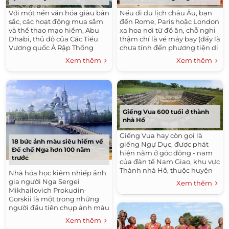
Với một nền văn hóa giàu bản
Nếu đi du lịch châu Âu, bạn
sắc, các hoạt động mua sắm
đến Rome, Paris hoặc London
và thể thao mạo hiểm, Abu
xa hoa nơi từ đồ ăn, chỗ nghỉ
Dhabi, thủ đô của Các Tiểu
thậm chí là vé máy bay (đấy là
Vương quốc Ả Rập Thống
chưa tính đến phương tiện di
Nhất (UAE) là điểm đến được
chuyển trong thành phố) là
Xem thêm
Xem thêm
nhiều dân sành du lịch...
đặt biệt tốn kém....
Giếng Vua 600 tuổi ở thành
nhà Hồ
Giếng Vua hay còn gọi là
18 bức ảnh màu siêu hiếm về
giếng Ngự Dục, được phát
Đế chế Nga hơn 100 năm
hiện nằm ở góc đông - nam
trước
của đàn tế Nam Giao, khu vực
Thành nhà Hồ, thuộc huyện
Nhà hóa học kiêm nhiếp ảnh
Vĩnh Lộc, tỉnh Thanh Hóa.
gia người Nga Sergei
Xem thêm
Mikhailovich Prokudin-
Gorskii là một trong những
người đầu tiên chụp ảnh màu
vào những năm đầu thế kỷ 20
Xem thêm
tại Nga. Năm 1907, nhiếp ảnh