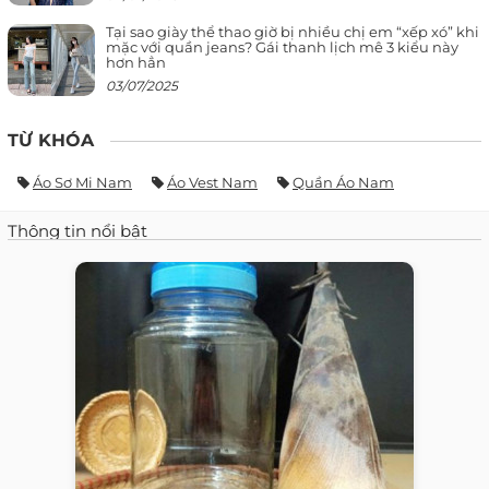
Tại sao giày thể thao giờ bị nhiều chị em “xếp xó” khi
mặc với quần jeans? Gái thanh lịch mê 3 kiểu này
hơn hẳn
03/07/2025
TỪ KHÓA
Áo Sơ Mi Nam
Áo Vest Nam
Quần Áo Nam
Thông tin nổi bật