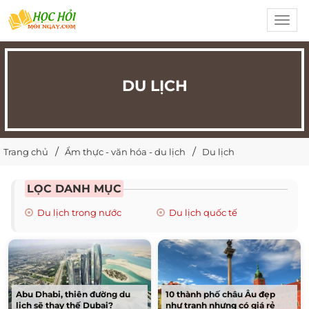
Toggl
navig
DU LỊCH
Trang chủ
Ẩm thực - văn hóa - du lịch
Du lịch
LỌC DANH MỤC
Du lịch trong nước
Du lịch quốc tế
Abu Dhabi, thiên đường du
10 thành phố châu Âu đẹp
lịch sẽ thay thế Dubai?
như tranh nhưng có giá rẻ