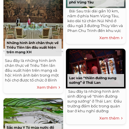
phố Vũng Tàu
Bãi Sau trải dài gần 10 km,
nằm ở phía Nam Vũng Tàu,
kéo dài từ chân Núi Nhỏ ở
đầu ngã 3 đường Thùy Vân và
Phan Chu Trinh đến khu vực
Chí Linh. Bãi Sau được đánh
Xem thêm
giá là một trong những bãi
Những hình ảnh chân thực về
biển...
Triều Tiên lần đầu xuất hiện
trên mạng XH
Sau đây là những hình ảnh
chân thực về Triều Tiên lần
đầu xuất hiện trên mạng xã
hội: Hình ảnh bên trong một
Lạc vào “thiên đường sung
hội chợ được tổ chức ở Bình
sướng” ở Thái Lan
Nhưỡng ...
Xem thêm
Sau đây là những hình ảnh
sinh động về "thiên đường
sung sướng" ở Thái Lan: Đấu
trường đấm bốc trong quán
bar ở khu nghỉ dưỡng
Pattaya,...
Xem thêm
Sắc màu Y Tý mùa nước đổ