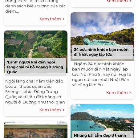
trong 2015: Vị trí số 1 trong
Xem thêm
đảo xinh đẹp”. Đài...
danh sách biểu tượng của các
điểm...
Xem thêm
24 bức hình khiến bạn muốn
đi Nhật ngay lập tức
‘Lạnh’ người khi đến ngôi
Ngắm 24 bức hình khiến
làng chài bị bỏ hoang ở Trung
bạn muốn đi Nhật ngay lập
Quốc
tức: Núi Phú Sĩ hay núi Fuji là
ngọn núi cao nhất Nhật Bản
Ngôi làng chài nằm trên đảo
và cũng là biểu...
Goqui, thuộc quần đảo
Shengsi, phía Đông Trung
Xem thêm
Quốc, và từ lâu đã không có
người ở. Dường như thời gian
dừng lại nơi đây. Những ngôi
Xem thêm
nhà đầy những dây leo phủ,
xanh...
Những bãi tắm đẹp ở thành