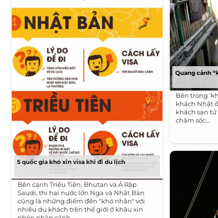
Quang cảnh “kha
Bên trong 'kh
khách Nhật đ
khách sạn tử
chăm sóc...
5 quốc gia khó xin visa khi đi du lịch
Bên cạnh Triều Tiên, Bhutan và Ả Rập
Saudi, thì hai nước lớn Nga và Nhật Bản
cũng là những điểm đến "khó nhằn" với
nhiều du khách trên thế giới ở khâu xin
phép nhập cảnh.