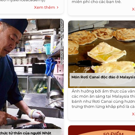
miễn phí cho các bạn trẻ.
Xem thêm
X
Món Roti Canai độc đáo ở Malaysi
Ảnh hưởng bởi ẩm thực của văn
các món ăn sáng tại Malaysia th
bánh như Roti Canai cùng hươn
trưng thơm lừng khắp phố là cà 
X
thức tử thần của người Nhật