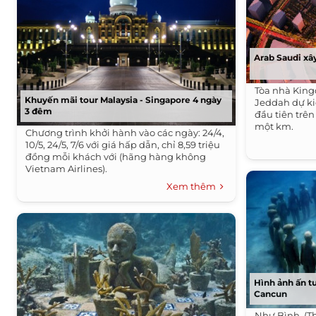
Arab Saudi xây
Tòa nhà Kin
Khuyến mãi tour Malaysia - Singapore 4 ngày
Jeddah dự kiế
3 đêm
đầu tiên trê
một km.
Chương trình khởi hành vào các ngày: 24/4,
10/5, 24/5, 7/6 với giá hấp dẫn, chỉ 8,59 triệu
đồng mỗi khách với (hãng hàng không
Vietnam Airlines).
Xem thêm
Hình ảnh ấn t
Cancun
Như Bình (T