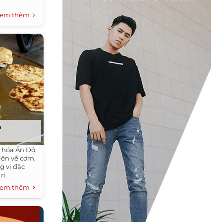
em thêm
a
 hóa Ấn Độ,
iên về cơm,
g vị đặc
ri.
em thêm