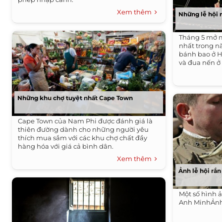
Xem thêm
Những lễ hội 
Tháng 5 mở m
nhất trong nă
bánh bao ở H
và đua nến ở 
Những khu chợ tuyệt nhất Cape Town
Cape Town của Nam Phi được đánh giá là
thiên đường dành cho những người yêu
thích mua sắm với các khu chợ chất đầy
hàng hóa với giá cả bình dân.
Xem thêm
Ảnh lễ hội rắn 
Một số hình ả
Anh MinhẢn