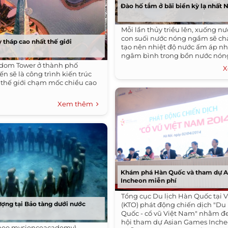
Đào hố tắm ở bãi biển kỳ lạ nhất
Mỗi lần thủy triều lên, xuống nư
con suối nước nóng ngầm sẽ chả
 tháp cao nhất thế giới
tạo nên nhiệt độ nước ấm áp n
ngâm bình trong bồn nước nón
gdom Tower ở thành phố
X
n sẽ là công trình kiến trúc
n thế giới chạm mốc chiều cao
Xem thêm
Khám phá Hàn Quốc và tham dự 
Incheon miễn phí
Tổng cục Du lịch Hàn Quốc tại 
ượng tại Bảo tàng dưới nước
(KTO) phát động chiến dịch "Du
Quốc - cổ vũ Việt Nam" nhằm đ
hội tham dự Asian Games Inche
heo mysienceacademy)