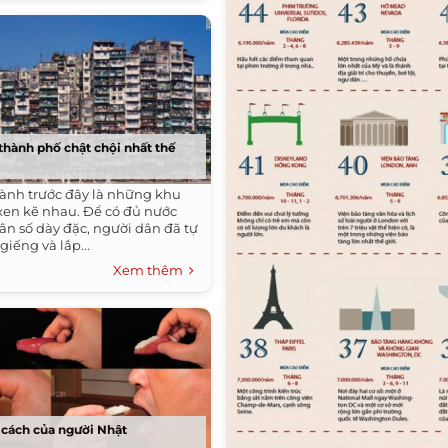
thành phố chật chội nhất thế
ành trước đây là những khu
xen kẽ nhau. Để có đủ nước
ân số dày đặc, người dân đã tự
iếng và lắp...
Xem thêm
 cách của người Nhật