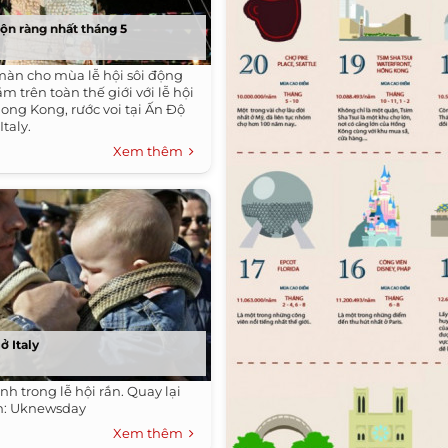
rộn ràng nhất tháng 5
àn cho mùa lễ hội sôi động
m trên toàn thế giới với lễ hội
ong Kong, rước voi tại Ấn Độ
Italy.
Xem thêm
ở Italy
nh trong lễ hội rắn. Quay lại
h: Uknewsday
Xem thêm