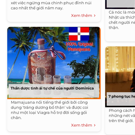
xét việc ngừng mùa chinh phục đỉnh núi
cao nhất thế giới năm nay.
Cá nóc là mó
Xem thêm
Nhật ưa thíc
chết người n
thận.
Thần dược tình ái tự chế của người Dominica
7 phong tục hẹ
Mamajuana nổi tiếng thế giới bởi công
dụng 'tráng dương bổ thận' và được coi
Phong cách h
như một loại Viagra hỗ trợ đời sống gối
những nét vă
chăn.
trên thế giới.
Xem thêm