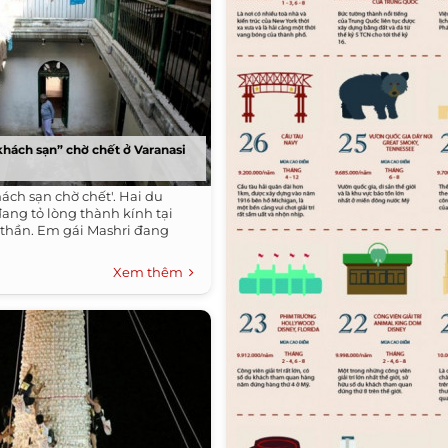
́ch sạn” chờ chết ở Varanasi
ách sạn chờ chết'. Hai du
ang tỏ lòng thành kính tại
 thần. Em gái Mashri đang
Xem thêm