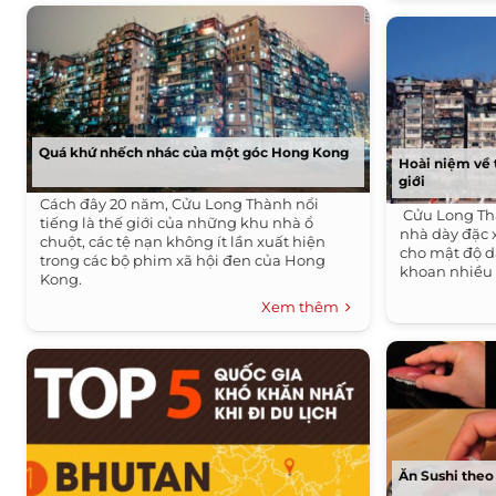
Quá khứ nhếch nhác của một góc Hong Kong
Hoài niệm về 
giới
Cách đây 20 năm, Cửu Long Thành nổi
Cửu Long Th
tiếng là thế giới của những khu nhà ổ
nhà dày đặc 
chuột, các tệ nạn không ít lần xuất hiện
cho mật độ d
trong các bộ phim xã hội đen của Hong
khoan nhiều g
Kong.
Xem thêm
Ăn Sushi theo