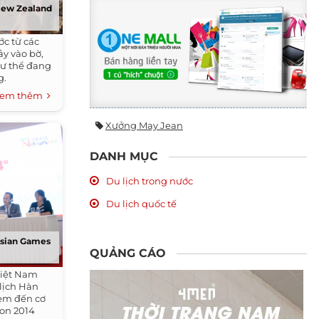
 New Zealand
ớc từ các
y vào bờ,
hư thể đang
g.
em thêm
Xưởng May Jean
DANH MỤC
Du lịch trong nước
Du lịch quốc tế
Asian Games
QUẢNG CÁO
Việt Nam
 lịch Hàn
em đến cơ
on 2014