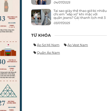
giảng đường ra phố khó ai đọ lại
04/07/2025
Tại sao giày thể thao giờ bị nhiều
chị em “xếp xó” khi mặc với
quần jeans? Gái thanh lịch mê 3
kiểu này hơn hẳn
03/07/2025
TỪ KHÓA
Áo Sơ Mi Nam
Áo Vest Nam
Quần Áo Nam