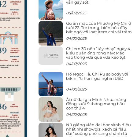
vẫn gây sốt
05/07/2025
Gu ăn mặc của Phương Mỹ Chi ở
tuổi 22: Trẻ trung, biến hóa đầy
bất ngờ với loạt item chỉ vài trăm
nghìn đã mua được
04/07/2025
Chị em 30 nên “tẩy chay” ngay 4
kiểu quần ống rộng này: Mặc
vào trông vừa quê vừa kéo tụt
chiều cao
04/07/2025
Hồ Ngọc Hà, Chi Pu so body với
bikini “tí hon” giá nghìn USD
04/07/2025
Ái nữ đại gia Minh Nhựa năng
động suốt 9 tháng mang bầu
con thứ 4
04/07/2025
Nữ giảng viên đại học sành điệu
nhất nhì showbiz, xách cả “lâu
đài” xuống phố, sang chảnh từ