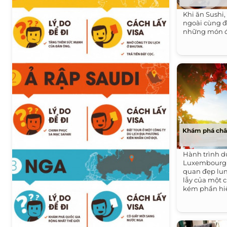
Khi ăn Sushi
ngoài cùng đ
những món đ
Khám phá châu
Hành trình du
Luxembourg -
quan đẹp lun
lẫy của một 
kém phần hiệ