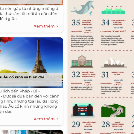
, ta nên gắp từ những miếng ở
ĩa thức ăn rồi mới ăn dần đến
ể ở giữa.
Xem thêm
 Âu cổ kính và hiện đại
 lịch đến Pháp - Bỉ -
 Đức sẽ đưa bạn đến với cảnh
g linh, những tòa lâu đài lộng
châu Âu cổ kính nhưng không
n đại.
Xem thêm