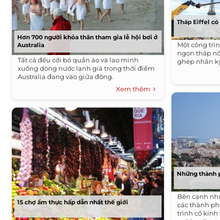
Tháp Eiffel có
Hơn 700 người khỏa thân tham gia lễ hội bơi ở
Một công trì
Australia
ngọn tháp nổi
Tất cả đều cởi bỏ quần áo và lao mình
ghép nhân kỷ
xuống dòng nước lạnh giá trong thời điểm
Australia đang vào giữa đông.
Xem thêm
Những thành 
Bên cạnh nhữ
15 chợ ẩm thực hấp dẫn nhất thế giới
các thành ph
trình cổ kính