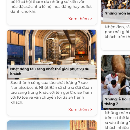
bỏ lỡ cơ hội tham dự những sự kiện văn
hóa đặc sắc như lễ hội hoa đăng hay buffet
dành cho khỉ.
Những món ăn 
Xem thêm
Nhện đen, sâu
pho mát giòi
khách trên th
Nhật đóng tàu sang nhất thế giới phục vụ du
khách
Sau thành công của tàu chất lượng 7 sao
Nanatsuboshi, Nhật Bản sẽ cho ra đời đoàn
tàu sang trọng khác với tên gọi Cruise Train
với 10 toa và vận chuyển tối đa 34 hành
Những lễ hội r
khách.
tháng 7
Xem thêm
Những màn đấ
trên cơ thể l
ra vào tháng
khách nhiều 