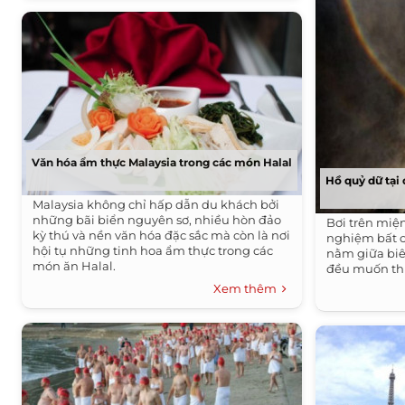
Văn hóa ẩm thực Malaysia trong các món Halal
Hồ quỷ dữ tại
Malaysia không chỉ hấp dẫn du khách bởi
những bãi biển nguyên sơ, nhiều hòn đảo
Bơi trên miện
kỳ thú và nền văn hóa đặc sắc mà còn là nơi
nghiệm bất cứ
hội tụ những tinh hoa ẩm thực trong các
nằm giữa bi
món ăn Halal.
đều muốn thự
Xem thêm