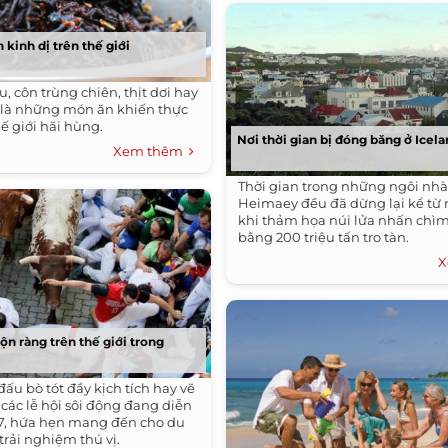
kinh dị trên thế giới
, côn trùng chiên, thịt dơi hay
 là những món ăn khiến thực
ế giới hãi hùng.
Nơi thời gian bị đóng băng ở Icel
Xem thêm
Thời gian trong những ngôi nhà 
Heimaey đều đã dừng lại kể từ 
khi thảm họa núi lửa nhấn chìm
bằng 200 triệu tấn tro tàn.
X
ộn ràng trên thế giới trong
u bò tót đầy kịch tích hay vẽ
à các lễ hội sôi động đang diễn
 7, hứa hẹn mang đến cho du
trải nghiệm thú vị.