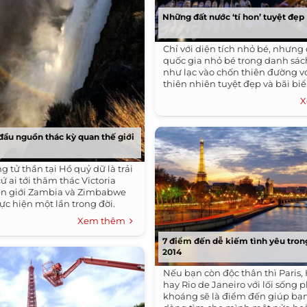
Những đất nước ‘tí hon’ tuyệt đẹp
Chỉ với diện tích nhỏ bé, nhưng
quốc gia nhỏ bé trong danh sá
như lạc vào chốn thiên đường v
thiên nhiên tuyệt đẹp và bãi bi
X
 đầu nguồn thác kỳ quan thế giới
g tử thần tại Hồ quỷ dữ là trải
 ai tới thăm thác Victoria
ên giới Zambia và Zimbabwe
c hiện một lần trong đời.
Xem thêm
7 điểm đến dễ kiếm tình yêu tro
2014
Nếu bạn còn độc thân thì Paris
hay Rio de Janeiro với lối sống
khoáng sẽ là điểm đến giúp bạn