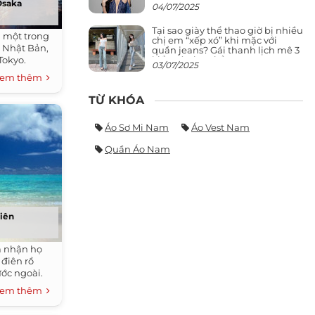
giảng đường ra phố khó ai đọ lại
 Osaka
04/07/2025
Tại sao giày thể thao giờ bị nhiều
à một trong
chị em “xếp xó” khi mặc với
a Nhật Bản,
quần jeans? Gái thanh lịch mê 3
kiểu này hơn hẳn
Tokyo.
03/07/2025
em thêm
TỪ KHÓA
Áo Sơ Mi Nam
Áo Vest Nam
Quần Áo Nam
tiên
a nhận họ
điên rồ
ước ngoài.
em thêm