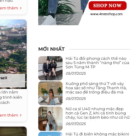
àn hảo.
em thêm
MỚI NHẤT
Hải Tú đổi phong cách thế nào
sau 5 năm thành “nàng thơ” của
Sơn Tùng M-TP
05/07/2025
azil
Xuống phố sáng thứ 7 với váy
hoa sặc sỡ như Tăng Thanh Hà,
mặc sao để trông điệu đà mà
g lớn nằm
không sến
 trình kiến
05/07/2025
 cách
Nữ ca sĩ U40 nhưng mặc đẹp
hơn cả Gen Z, khi cá tính bùng
em thêm
cháy, lúc lại bánh bèo như cô nữ
chính ngôn tình
05/07/2025
Hải Tú đi biển không mặc bikini