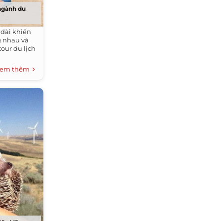
ngành du
 dài khiến
g nhau và
tour du lịch
em thêm