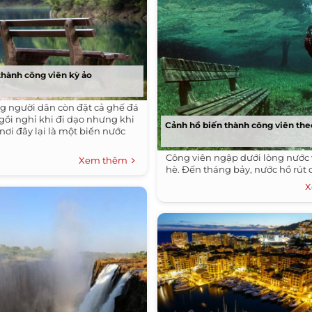
thành công viên kỳ ảo
 người dân còn đặt cả ghế đá
gồi nghỉ khi đi dạo nhưng khi
Cảnh hồ biến thành công viên th
nơi đây lại là một biển nước
Công viên ngập dưới lòng nước
Xem thêm
hè. Đến tháng bảy, nước hồ rút dầ
X