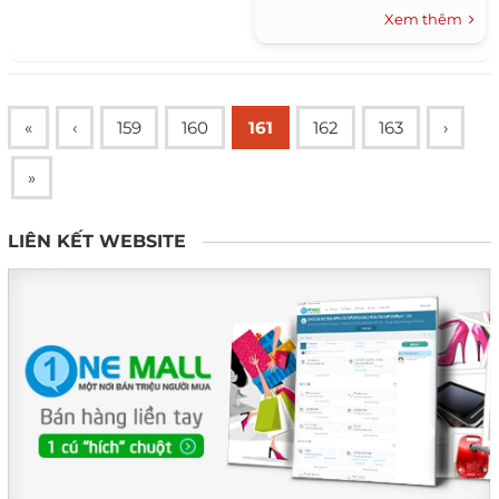
chia sẽ lên cho mọi người
Xem thêm
cùng 2banh xem nhé. Trong
đời...
«
‹
159
160
161
162
163
›
»
LIÊN KẾT WEBSITE