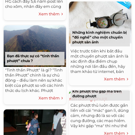
HG cách đây 5,6 năm post lên
cho xôm, nhân đây em cũng
nhờ các bác tư vấn chút,
Xem thêm
thông thường đi xe thì
khoảng bao nhiêu km hoặc...
Những kinh nghiệm chuẩn bị
“đồ nghề” cho một chuyến
phượt săn ảnh
Việc trước tiên khi bắt đầu
một chuyến phượt săn ảnh là
Bạn đã thực sự có “tinh thần
phượt” chưa ?
xác định địa điểm chụp
những nơi lần đầu đến, hãy
"Tinh thần Phượt" là gì? “Tinh
tham khảo từ internet, bản
thần Phượt” chính là sự chủ
đồ, Google map... Nhưng tốt
Xem thêm
động – điều làm nên sự khác
nhất vẫn là một chuyến...
biệt của phượt so với các hình
thức du lịch khác. Phượt
Khi phượt thủ gặp ma trên
không có nghĩa là phải chạy
đường phượt
Xem thêm
xe máy, hay phải...
Các phượt thủ luôn được gắn
liền với cái "mác" gan lì, dũng
cảm, nhưng đó là so với các
cung đường, các mạo hiểm.
Vậy khi gặp "ma" thì như thế
nào đây ta ????:?: ​ Buổi tối
Xem thêm