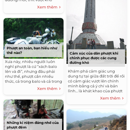
khăn mạo hiểm. Zị nếu gặp
Xem thêm
cung đường như vậy ace có đi
tiếp không ta ​ Ace...
Phượt an toàn, bạn hiểu như
thế nào?
Cảm xúc của dân phượt khi
chinh phục được các cung
Xưa này, nhiều người luôn
đường khó
nghĩ phượt là cứ “xách balo
Khám phá cảm giác ung
lên và đi”, nhưng đâu phải
dung tự tại giữa đất trời để rồi
như thế, phượt cần nhiều
có cảm giác vượt lên chính
thức, cả trong balo và cả trong
mình bằng cả ý chí và bản
“đầu”. ​Thời gian gần đây, từ
Xem thêm
lĩnh… là khát khao của phượt
phượt bị lạm...
thủ để sải chân trên mọi nẻo
Xem thêm
đường. Những địa...
Những kỉ niệm đáng nhớ của
phượt đêm