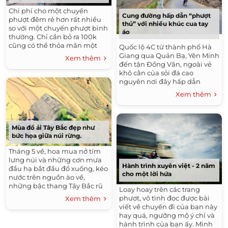
Chi phí cho một chuyến
Cung đường hấp dẫn “phượt
phượt đêm rẻ hơn rất nhiều
thủ” với nhiều khúc cua tay
so với một chuyến phượt bình
áo
thường. Chỉ cần bỏ ra 100k
cũng có thể thỏa mãn một
Quốc lộ 4C từ thành phố Hà
chuyến phượt. Do vậy phượt
Giang qua Quản Bạ, Yên Minh
Xem thêm
đêm thu hút đông đảo nhất
đến tận Đồng Văn, ngoài vẻ
vẫn...
khô cằn của sỏi đá cao
nguyên nơi đây hấp dẫn
nhiều tay phượt thủ với
Xem thêm
những khúc cua tay áo quyến
rũ. Những...
Mùa đổ ải Tây Bắc đẹp như
bức họa giữa núi rừng.
Tháng 5 về, hoa mua nở tím
lưng núi và những cơn mưa
Hành trình xuyên việt - 2 năm
đầu hạ bắt đầu đổ xuống, kéo
cho một lời hứa
nước trên nguồn ào về,
những bậc thang Tây Bắc rũ
Loay hoay trên các trang
bỏ lớp áo nâu buồn tẻ suốt
phượt, vô tình đọc được bài
Xem thêm
mùa đông. Những ngày này,...
viết về chuyến đi của bạn này
hay quá, ngưỡng mộ ý chí và
hành trình của bạn ấy. Mình