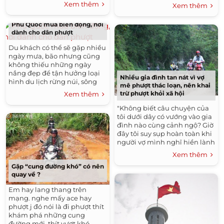
team 2banh.vn đã có dịp giao
Xem thêm
Xem thêm
phượt. Tuy nhiên, trước mỗi...
lưu cùng ae hội Yamaha
Team VLC tại quán...
Phú Quốc mùa biển động, nơi
dành cho dân phượt
Du khách có thể sẽ gặp nhiều
ngày mưa, bão nhưng cũng
không thiếu những ngày
nắng đẹp để tận hưởng loại
Nhiều gia đình tan nát vì vợ
hình du lịch rừng núi, sông
mê phượt thác loạn, nên khai
suối biển đảo đa dạng ở Phú
trừ phượt khỏi xã hội
Xem thêm
Quốc. Từ tháng 4 đến tháng...
"Không biết câu chuyện của
tôi dưới dây có vướng vào gia
đình nào cùng cảnh ngộ? Giờ
đây tôi suy sụp hoàn toàn khi
người vợ mình nghĩ hiền lành
bấy lâu nay lại có một cuộc
Xem thêm
sống khác khi ở ngoài...
Gặp “cung đường khó” có nên
quay về ?
Em hay lang thang trên
mạng. nghe mấy ace hay
phượt j đó nói là đi phượt thít
khám phá những cung
đường mới, thít vượt khó