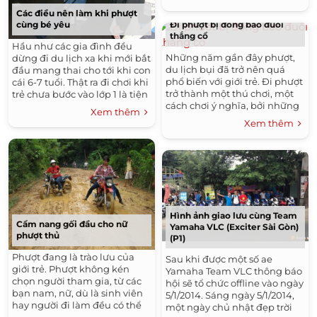
cuối tháng 10, khi...
Các điều nên làm khi phượt
cùng bé yêu
Đi phượt bị đồng bào đuổi
thắng cổ
Hầu như các gia đình đều
Những năm gần đây phượt,
dừng đi du lịch xa khi mới bắt
du lịch bụi đã trở nên quá
đầu mang thai cho tới khi con
phổ biến với giới trẻ. Đi phượt
cái 6-7 tuổi. Thật ra đi chơi khi
trở thành một thú chơi, một
trẻ chưa bước vào lớp 1 là tiện
cách chơi ý nghĩa, bởi những
nhất, vì trẻ chưa bị phụ thuộc
Xem thêm
trải nghiệm thú vị, những
vào lịch học...
Xem thêm
cảm xúc mới mẻ, những...
Hình ảnh giao lưu cùng Team
Cẩm nang gối đầu cho nữ
Yamaha VLC (Exciter Sài Gòn)
phượt thủ
(P1)
Phượt đang là trào lưu của
Sau khi được một số ae
giới trẻ. Phượt không kén
Yamaha Team VLC thông báo
chọn người tham gia, từ các
hội sẽ tổ chức offline vào ngày
bạn nam, nữ, dù là sinh viên
5/1/2014. Sáng ngày 5/1/2014,
hay người đi làm đều có thể
một ngày chủ nhật đẹp trời
là thành viên của một nhóm