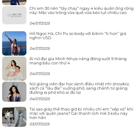
Chị em 30 nên “tẩy chay” ngay 4 kiểu quần ống rộng
này: Mặc vào trông vừa quê vừa kéo tụt chiều cao
04/07/2025
Hồ Ngọc Hà, Chi Pu so body với bikini “tí hon” giá
nghìn USD
04/07/2025
Ái nữ đại gia Minh Nhựa năng động suốt 9 tháng
mang bầu con thứ 4
04/07/2025
Nữ giảng viên đại học sành điệu nhất nhì showbiz,
xách cả “lâu đài” xuống phố, sang chảnh từ giảng
đường ra phố khó ai đọ lại
04/07/2025
Tại sao giày thể thao giờ bị nhiều chị em “xếp xó” khi
mặc với quần jeans? Gái thanh lịch mê 3 kiểu này
hơn hẳn
03/07/2025