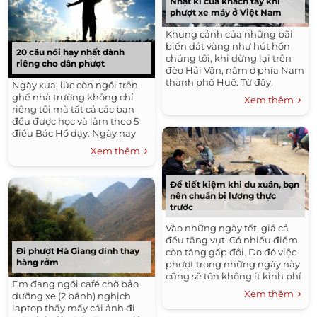
Nhật kí của khách tây khi
phượt xe máy ở Việt Nam
Khung cảnh của những bãi
biển dát vàng như hút hồn
20 câu nói hay nhất dành
chúng tôi, khi dừng lại trên
riêng cho dân phượt
đèo Hải Vân, nằm ở phía Nam
thành phố Huế. Từ đây,
Ngày xưa, lúc còn ngồi trên
chúng tôi bắt đầu đổ dốc trên
ghế nhà trường không chỉ
Xem thêm
những cung đường ngoằn
riêng tôi mà tất cả các bạn
ngoèo....
đều được học và làm theo 5
điều Bác Hồ dạy. Ngày nay
khi đi phượt ae phượt thủ
Xem thêm
cũng được học những điều...
Để tiết kiệm khi du xuân, bạn
nên chuẩn bị lương thực
trước
Vào những ngày tết, giá cả
đều tăng vụt. Có nhiều điểm
Đi phượt Hà Giang dính thay
còn tăng gấp đôi. Do đó việc
hàng rởm
phượt trong những ngày này
cũng sẽ tốn không ít kinh phí
Em đang ngồi café chờ bảo
cho các bạn. Để tiết kiệm chi
Xem thêm
dưỡng xe (2 bánh) nghịch
phí nhiều hơn cho chuyến...
laptop thấy mấy cái ảnh đi