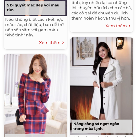
tính, tuy nhiên lại có những
5 bí quyết mặc đẹp với màu
lời khuyên hữu ích cho các bà,
tím
các cô gái để chuyến du lịch
thêm hoàn hảo và thú vị hơn.
Nếu không biết cách kết hợp
Trang Phục: Phái đẹp nên lưu
màu sắc, chất liệu, bạn dễ trở
Xem thêm
ý tùy từng nơi để...
nên sến sẩm với gam màu
"khó tính" này.
Xem thêm
Nàng công sở ngọt ngào
trong mùa lạnh.