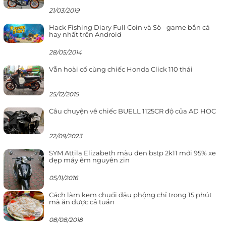
21/03/2019
Hack Fishing Diary Full Coin và Sò - game bắn cá
hay nhất trên Android
28/05/2014
Vẫn hoài cổ cùng chiếc Honda Click 110 thái
25/12/2015
Câu chuyện vê chiếc BUELL 1125CR độ của AD HOC
22/09/2023
SYM Attila Elizabeth màu đen bstp 2k11 mới 95% xe
đẹp máy êm nguyên zin
05/11/2016
Cách làm kem chuối đậu phộng chỉ trong 15 phút
mà ăn được cả tuần
08/08/2018