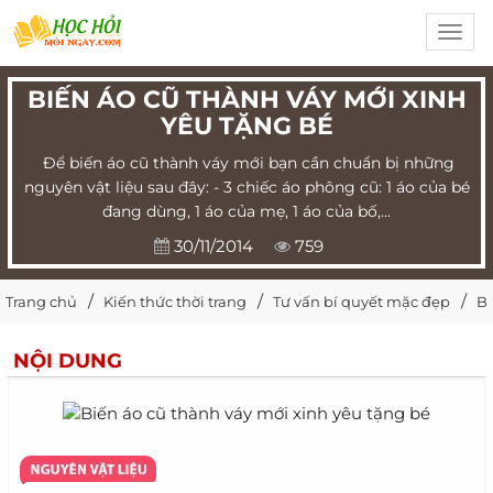
Toggl
navig
BIẾN ÁO CŨ THÀNH VÁY MỚI XINH
YÊU TẶNG BÉ
Để biến áo cũ thành váy mới bạn cần chuẩn bị những
nguyên vật liệu sau đây: - 3 chiếc áo phông cũ: 1 áo của bé
đang dùng, 1 áo của mẹ, 1 áo của bố,...
30/11/2014
759
Trang chủ
Kiến thức thời trang
Tư vấn bí quyết mặc đẹp
Bi
NỘI DUNG