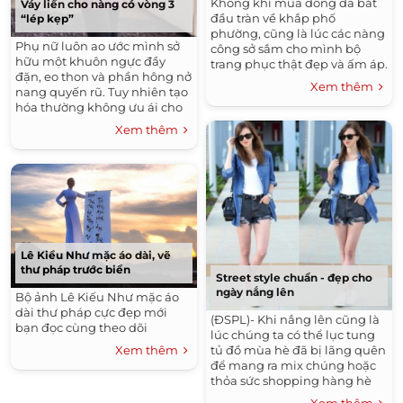
Không khí mùa đông đã bắt
Váy liền cho nàng có vòng 3
đầu tràn về khắp phố
“lép kẹp”
phường, cũng là lúc các nàng
Phụ nữ luôn ao ước mình sở
công sở sắm cho mình bộ
hữu một khuôn ngực đầy
trang phục thật đẹp và ấm áp.
đặn, eo thon và phần hông nở
Theo xu hướng Thu Đông
Xem thêm
nang quyến rũ. Tuy nhiên tạo
2013, K&K vừa cập nhật những
hóa thường không ưu ái cho
mẫu thiết...
tất cả mọi chị em đều có được
Xem thêm
điều này. Nếu như phần...
Lê Kiều Như mặc áo dài, vẽ
thư pháp trước biển
Street style chuẩn - đẹp cho
ngày nắng lên
Bộ ảnh Lê Kiếu Như mặc áo
dài thư pháp cực đẹp mới
(ĐSPL)- Khi nắng lên cũng là
bạn đọc cùng theo dõi
lúc chúng ta có thể lục tung
Xem thêm
tủ đồ mùa hè đã bị lãng quên
để mang ra mix chúng hoặc
thỏa sức shopping hàng hè
mới ra, vừa hợp thời trang lại