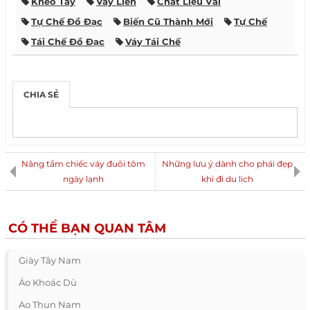
Khéo Tay
Váy Liền
Chất Liệu Vải
Tự Chế Đồ Đạc
Biến Cũ Thành Mới
Tự Chế
Tái Chế Đồ Đạc
Váy Tái Chế
CHIA SẺ
Nâng tầm chiếc váy đuôi tôm
Những lưu ý dành cho phái đẹp
ngày lạnh
khi đi du lịch
CÓ THỂ BẠN QUAN TÂM
Giày Tây Nam
Áo Khoác Dù
Ao Thun Nam