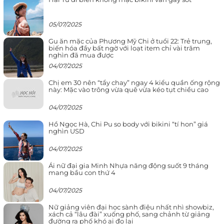
05/07/2025
Gu ăn mặc của Phương Mỹ Chi ở tuổi 22: Trẻ trung,
biến hóa đầy bất ngờ với loạt item chỉ vài trăm
nghìn đã mua được
04/07/2025
Chị em 30 nên “tẩy chay” ngay 4 kiểu quần ống rộng
này: Mặc vào trông vừa quê vừa kéo tụt chiều cao
04/07/2025
Hồ Ngọc Hà, Chi Pu so body với bikini “tí hon” giá
nghìn USD
04/07/2025
Ái nữ đại gia Minh Nhựa năng động suốt 9 tháng
mang bầu con thứ 4
04/07/2025
Nữ giảng viên đại học sành điệu nhất nhì showbiz,
xách cả “lâu đài” xuống phố, sang chảnh từ giảng
đường ra phố khó ai đọ lại