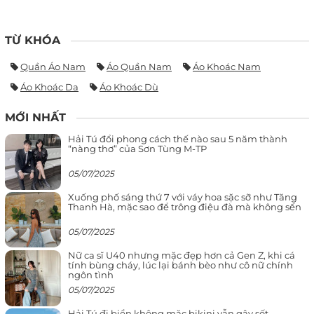
TỪ KHÓA
Quần Áo Nam
Áo Quần Nam
Áo Khoác Nam
Áo Khoác Da
Áo Khoác Dù
MỚI NHẤT
Hải Tú đổi phong cách thế nào sau 5 năm thành
“nàng thơ” của Sơn Tùng M-TP
05/07/2025
Xuống phố sáng thứ 7 với váy hoa sặc sỡ như Tăng
Thanh Hà, mặc sao để trông điệu đà mà không sến
05/07/2025
Nữ ca sĩ U40 nhưng mặc đẹp hơn cả Gen Z, khi cá
tính bùng cháy, lúc lại bánh bèo như cô nữ chính
ngôn tình
05/07/2025
Hải Tú đi biển không mặc bikini vẫn gây sốt