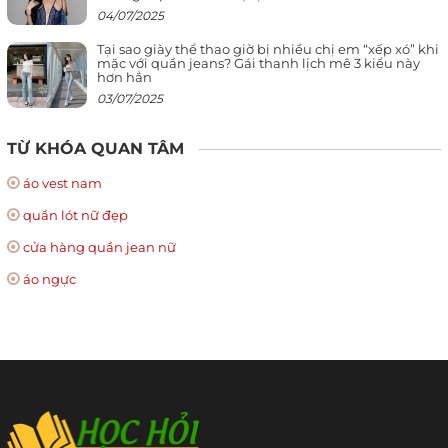
04/07/2025
Tại sao giày thể thao giờ bị nhiều chị em “xếp xó” khi
mặc với quần jeans? Gái thanh lịch mê 3 kiểu này
hơn hẳn
03/07/2025
TỪ KHÓA QUAN TÂM
áo vest nam
quần lót nữ đẹp
cửa hàng quần jean nữ
áo ngực