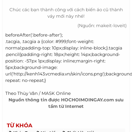
Chúc các bạn thành công với cách biến áo cũ thành
váy mới này nhé!
(Nguồn: makeit-loveit)
beforeAfter('.before-after');
.tacgia, .tacgia a {color: #999;font-weight:
normal;padding-top: 10px;display: inline-block;}.tacgia
.pencil{padding-right: 18px;height: 14px;background-
position: -57px 1px;display: inline;margin-right:
5px;background-image:
url('http://kenh143.vcmedia.vn/skin/icons.png');backgroun
repeat: no-repeat;}
Theo Thùy Vân / MASK Online
Nguồn thông tin được HOCHOIMOINGAY.com sưu
tầm từ Internet
TỪ KHÓA