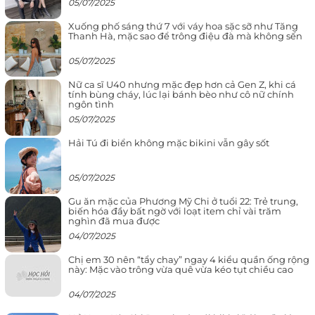
05/07/2025
Xuống phố sáng thứ 7 với váy hoa sặc sỡ như Tăng
Thanh Hà, mặc sao để trông điệu đà mà không sến
05/07/2025
Nữ ca sĩ U40 nhưng mặc đẹp hơn cả Gen Z, khi cá
tính bùng cháy, lúc lại bánh bèo như cô nữ chính
ngôn tình
05/07/2025
Hải Tú đi biển không mặc bikini vẫn gây sốt
05/07/2025
Gu ăn mặc của Phương Mỹ Chi ở tuổi 22: Trẻ trung,
biến hóa đầy bất ngờ với loạt item chỉ vài trăm
nghìn đã mua được
04/07/2025
Chị em 30 nên “tẩy chay” ngay 4 kiểu quần ống rộng
này: Mặc vào trông vừa quê vừa kéo tụt chiều cao
04/07/2025