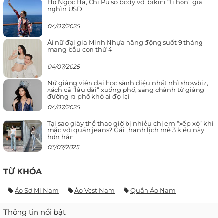
Hồ Ngọc Hà, Chi Pu so body với bikini “tí hon” giá
nghìn USD
04/07/2025
Ái nữ đại gia Minh Nhựa năng động suốt 9 tháng
mang bầu con thứ 4
04/07/2025
Nữ giảng viên đại học sành điệu nhất nhì showbiz,
xách cả “lâu đài” xuống phố, sang chảnh từ giảng
đường ra phố khó ai đọ lại
04/07/2025
Tại sao giày thể thao giờ bị nhiều chị em “xếp xó” khi
mặc với quần jeans? Gái thanh lịch mê 3 kiểu này
hơn hẳn
03/07/2025
TỪ KHÓA
Áo Sơ Mi Nam
Áo Vest Nam
Quần Áo Nam
Thông tin nổi bật