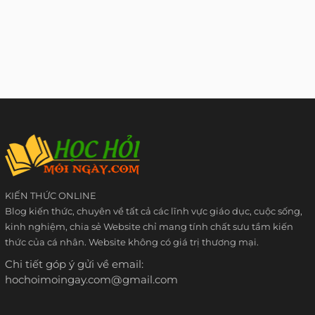
KIẾN THỨC ONLINE
Blog kiến thức, chuyên về tất cả các lĩnh vực giáo dục, cuộc sống,
kinh nghiệm, chia sẻ Website chỉ mang tính chất sưu tầm kiến
thức của cá nhân. Website không có giá trị thương mại.
Chi tiết góp ý gửi về email:
hochoimoingay.com@gmail.com