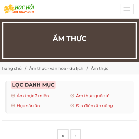
Toggl
navig
ẨM THỰC
Trang chủ
Ẩm thực - văn hóa - du lịch
Ẩm thực
LỌC DANH MỤC
Ẩm thực 3 miền
Ẩm thực quốc tế
Học nấu ăn
Địa điểm ăn uống
«
‹