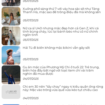
05/07/2025
Xuống phố sáng thứ 7 với váy hoa sặc sỡ như Tăng
Thanh Hà, mặc sao để trông điệu đà mà không sến
05/07/2025
Nữ ca sĩ U40 nhưng mặc đẹp hơn cả Gen Z, khi cá
tính bùng cháy, lúc lại bánh bèo như cô nữ chính
ngôn tình
05/07/2025
Hải Tú đi biển không mặc bikini vẫn gây sốt
05/07/2025
Gu ăn mặc của Phương Mỹ Chi ở tuổi 22: Trẻ trung,
biến hóa đầy bất ngờ với loạt item chỉ vài trăm
nghìn đã mua được
04/07/2025
Chị em 30 nên “tẩy chay” ngay 4 kiểu quần ống rộng
này: Mặc vào trông vừa quê vừa kéo tụt chiều cao
04/07/2025