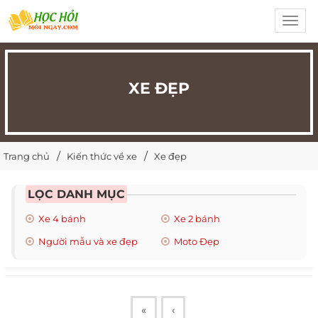
Toggl
navig
XE ĐẸP
Trang chủ
Kiến thức về xe
Xe đẹp
LỌC DANH MỤC
Xe 4 bánh
Xe 2 bánh
Người mẫu và xe đẹp
Moto Đẹp
«
‹