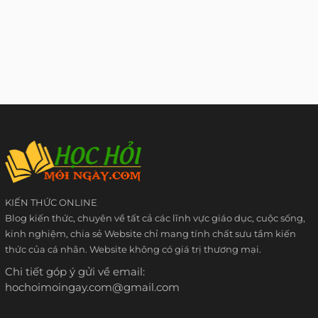
KIẾN THỨC ONLINE
Blog kiến thức, chuyên về tất cả các lĩnh vực giáo dục, cuộc sống,
kinh nghiệm, chia sẻ Website chỉ mang tính chất sưu tầm kiến
thức của cá nhân. Website không có giá trị thương mại.
Chi tiết góp ý gửi về email:
hochoimoingay.com@gmail.com