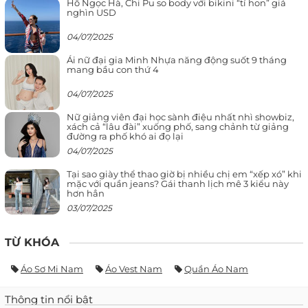
Hồ Ngọc Hà, Chi Pu so body với bikini “tí hon” giá
nghìn USD
04/07/2025
Ái nữ đại gia Minh Nhựa năng động suốt 9 tháng
mang bầu con thứ 4
04/07/2025
Nữ giảng viên đại học sành điệu nhất nhì showbiz,
xách cả “lâu đài” xuống phố, sang chảnh từ giảng
đường ra phố khó ai đọ lại
04/07/2025
Tại sao giày thể thao giờ bị nhiều chị em “xếp xó” khi
mặc với quần jeans? Gái thanh lịch mê 3 kiểu này
hơn hẳn
03/07/2025
TỪ KHÓA
Áo Sơ Mi Nam
Áo Vest Nam
Quần Áo Nam
Thông tin nổi bật