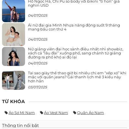
Hồ Ngọc Hà, Chi Pu so body với bikini “tí hon” giá
nghìn USD
04/07/2025
Ái nữ đại gia Minh Nhựa năng động suốt 9 tháng
mang bầu con thứ 4
04/07/2025
Nữ giảng viên đại học sành điệu nhất nhì showbiz,
xách cả “lâu đài” xuống phố, sang chảnh từ giảng
đường ra phố khó ai đọ lại
04/07/2025
Tại sao giày thể thao giờ bị nhiều chị em “xếp xó” khi
mặc với quần jeans? Gái thanh lịch mê 3 kiểu này
hơn hẳn
03/07/2025
TỪ KHÓA
Áo Sơ Mi Nam
Áo Vest Nam
Quần Áo Nam
Thông tin nổi bật