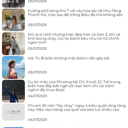
05/07/2025
Xuống phố sáng thứ 7 với váy hoa sặc sỡ như Tăng
Thanh Hà, mặc sao để trông điệu đà mà không sến
05/07/2025
Nữ ca sĩ U40 nhưng mặc đẹp hơn cả Gen Z, khi cá
tính bùng cháy, lúc lại bánh bèo như cô nữ chính
ngôn tình
05/07/2025
Hải Tú đi biển không mặc bikini vẫn gây sốt
05/07/2025
Gu ăn mặc của Phương Mỹ Chi ở tuổi 22: Trẻ trung,
biến hóa đầy bất ngờ với loạt item chỉ vài trăm
nghìn đã mua được
04/07/2025
Chị em 30 nên “tẩy chay” ngay 4 kiểu quần ống rộng
này: Mặc vào trông vừa quê vừa kéo tụt chiều cao
04/07/2025