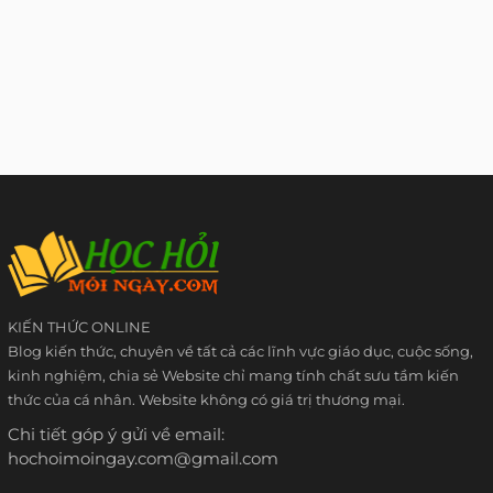
KIẾN THỨC ONLINE
Blog kiến thức, chuyên về tất cả các lĩnh vực giáo dục, cuộc sống,
kinh nghiệm, chia sẻ Website chỉ mang tính chất sưu tầm kiến
thức của cá nhân. Website không có giá trị thương mại.
Chi tiết góp ý gửi về email:
hochoimoingay.com@gmail.com