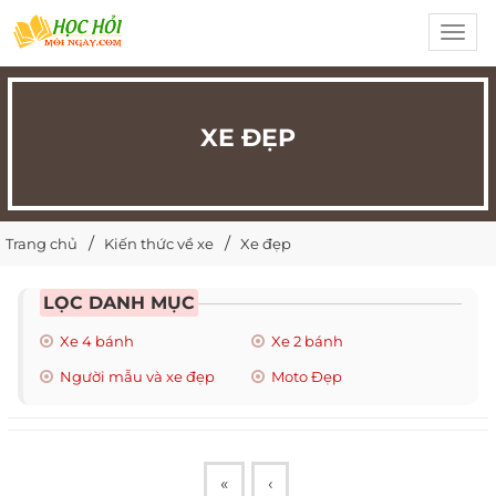
Toggl
navig
XE ĐẸP
Trang chủ
Kiến thức về xe
Xe đẹp
LỌC DANH MỤC
Xe 4 bánh
Xe 2 bánh
Người mẫu và xe đẹp
Moto Đẹp
«
‹