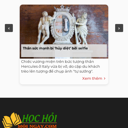
Thần sức mạnh bị ‘hủy diệt’ bởi selfie
Chiếc vương miện trên bức tượng thần
Hercules ở Italy vừa bị vỡ, do cặp du khách
trèo lên tượng để chụp ảnh "tự sướng".
Xem thêm