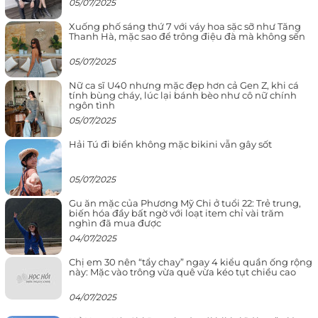
05/07/2025
Xuống phố sáng thứ 7 với váy hoa sặc sỡ như Tăng
Thanh Hà, mặc sao để trông điệu đà mà không sến
05/07/2025
Nữ ca sĩ U40 nhưng mặc đẹp hơn cả Gen Z, khi cá
tính bùng cháy, lúc lại bánh bèo như cô nữ chính
ngôn tình
05/07/2025
Hải Tú đi biển không mặc bikini vẫn gây sốt
05/07/2025
Gu ăn mặc của Phương Mỹ Chi ở tuổi 22: Trẻ trung,
biến hóa đầy bất ngờ với loạt item chỉ vài trăm
nghìn đã mua được
04/07/2025
Chị em 30 nên “tẩy chay” ngay 4 kiểu quần ống rộng
này: Mặc vào trông vừa quê vừa kéo tụt chiều cao
04/07/2025