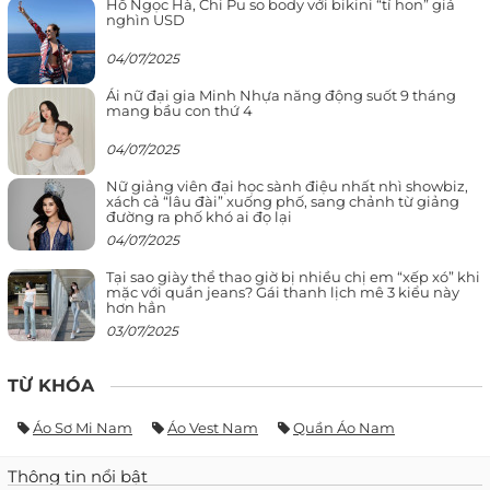
Hồ Ngọc Hà, Chi Pu so body với bikini “tí hon” giá
nghìn USD
04/07/2025
Ái nữ đại gia Minh Nhựa năng động suốt 9 tháng
mang bầu con thứ 4
04/07/2025
Nữ giảng viên đại học sành điệu nhất nhì showbiz,
xách cả “lâu đài” xuống phố, sang chảnh từ giảng
đường ra phố khó ai đọ lại
04/07/2025
Tại sao giày thể thao giờ bị nhiều chị em “xếp xó” khi
mặc với quần jeans? Gái thanh lịch mê 3 kiểu này
hơn hẳn
03/07/2025
TỪ KHÓA
Áo Sơ Mi Nam
Áo Vest Nam
Quần Áo Nam
Thông tin nổi bật