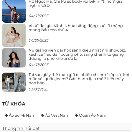
Hồ Ngọc Hà, Chi Pu so body với bikini “tí hon” giá
nghìn USD
04/07/2025
Ái nữ đại gia Minh Nhựa năng động suốt 9 tháng
mang bầu con thứ 4
04/07/2025
Nữ giảng viên đại học sành điệu nhất nhì showbiz,
xách cả “lâu đài” xuống phố, sang chảnh từ giảng
đường ra phố khó ai đọ lại
04/07/2025
Tại sao giày thể thao giờ bị nhiều chị em “xếp xó” khi
mặc với quần jeans? Gái thanh lịch mê 3 kiểu này
hơn hẳn
03/07/2025
TỪ KHÓA
Áo Sơ Mi Nam
Áo Vest Nam
Quần Áo Nam
Thông tin nổi bật