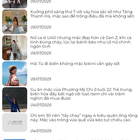
05/07/2025
Xuống phố sáng thứ 7 với váy hoa sặc sỡ như Tăng
Thanh Hà, mặc sao để trông điệu đà mà không sến
05/07/2025
Nữ ca sĩ U40 nhưng mặc đẹp hơn cả Gen Z, khi cá
tính bùng cháy, lúc lại bánh bèo như cô nữ chính
ngôn tình
05/07/2025
Hải Tú đi biển không mặc bikini vẫn gây sốt
05/07/2025
Gu ăn mặc của Phương Mỹ Chi ở tuổi 22: Trẻ trung,
biến hóa đầy bất ngờ với loạt item chỉ vài trăm
nghìn đã mua được
04/07/2025
Chị em 30 nên “tẩy chay” ngay 4 kiểu quần ống rộng
này: Mặc vào trông vừa quê vừa kéo tụt chiều cao
04/07/2025