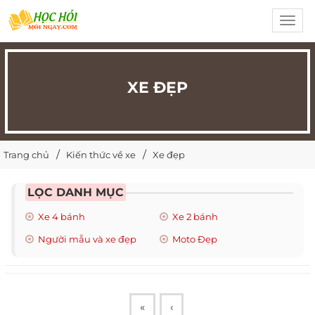
Toggl
navig
XE ĐẸP
Trang chủ
Kiến thức về xe
Xe đẹp
LỌC DANH MỤC
Xe 4 bánh
Xe 2 bánh
Người mẫu và xe đẹp
Moto Đẹp
«
‹