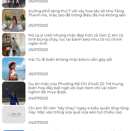
05/07/2025
Xuống phố sáng thứ 7 với váy hoa sặc sỡ như Tăng
Thanh Hà, mặc sao để trông điệu đà mà không sến
05/07/2025
Nữ ca sĩ U40 nhưng mặc đẹp hơn cả Gen Z, khi cá
tính bùng cháy, lúc lại bánh bèo như cô nữ chính
ngôn tình
05/07/2025
Hải Tú đi biển không mặc bikini vẫn gây sốt
05/07/2025
Gu ăn mặc của Phương Mỹ Chi ở tuổi 22: Trẻ trung,
biến hóa đầy bất ngờ với loạt item chỉ vài trăm
nghìn đã mua được
04/07/2025
Chị em 30 nên “tẩy chay” ngay 4 kiểu quần ống rộng
này: Mặc vào trông vừa quê vừa kéo tụt chiều cao
04/07/2025