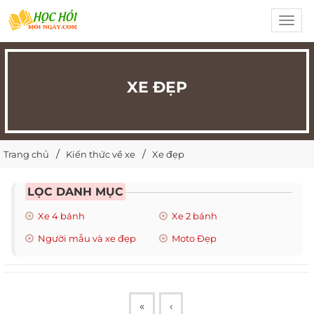
Toggl
navig
XE ĐẸP
Trang chủ
Kiến thức về xe
Xe đẹp
LỌC DANH MỤC
Xe 4 bánh
Xe 2 bánh
Người mẫu và xe đẹp
Moto Đẹp
«
‹