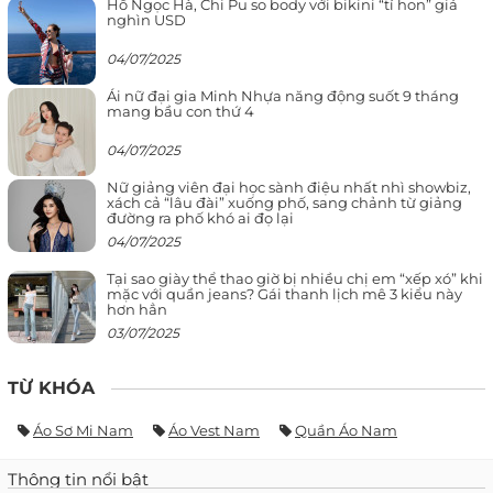
Hồ Ngọc Hà, Chi Pu so body với bikini “tí hon” giá
nghìn USD
04/07/2025
Ái nữ đại gia Minh Nhựa năng động suốt 9 tháng
mang bầu con thứ 4
04/07/2025
Nữ giảng viên đại học sành điệu nhất nhì showbiz,
xách cả “lâu đài” xuống phố, sang chảnh từ giảng
đường ra phố khó ai đọ lại
04/07/2025
Tại sao giày thể thao giờ bị nhiều chị em “xếp xó” khi
mặc với quần jeans? Gái thanh lịch mê 3 kiểu này
hơn hẳn
03/07/2025
TỪ KHÓA
Áo Sơ Mi Nam
Áo Vest Nam
Quần Áo Nam
Thông tin nổi bật