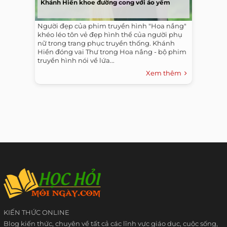
Khánh Hiền khoe đường cong với áo yếm
Người đẹp của phim truyền hình "Hoa nắng"
khéo léo tôn vẻ đẹp hình thể của người phụ
nữ trong trang phục truyền thống. Khánh
Hiền đóng vai Thư trong Hoa nắng - bộ phim
truyền hình nói về lứa...
Xem thêm
KIẾN THỨC ONLINE
Blog kiến thức, chuyên về tất cả các lĩnh vực giáo dục, cuộc sống,