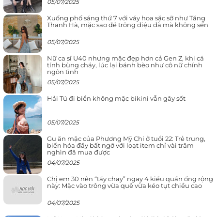
05/07/2025
Xuống phố sáng thứ 7 với váy hoa sặc sỡ như Tăng
Thanh Hà, mặc sao để trông điệu đà mà không sến
05/07/2025
Nữ ca sĩ U40 nhưng mặc đẹp hơn cả Gen Z, khi cá
tính bùng cháy, lúc lại bánh bèo như cô nữ chính
ngôn tình
05/07/2025
Hải Tú đi biển không mặc bikini vẫn gây sốt
05/07/2025
Gu ăn mặc của Phương Mỹ Chi ở tuổi 22: Trẻ trung,
biến hóa đầy bất ngờ với loạt item chỉ vài trăm
nghìn đã mua được
04/07/2025
Chị em 30 nên “tẩy chay” ngay 4 kiểu quần ống rộng
này: Mặc vào trông vừa quê vừa kéo tụt chiều cao
04/07/2025