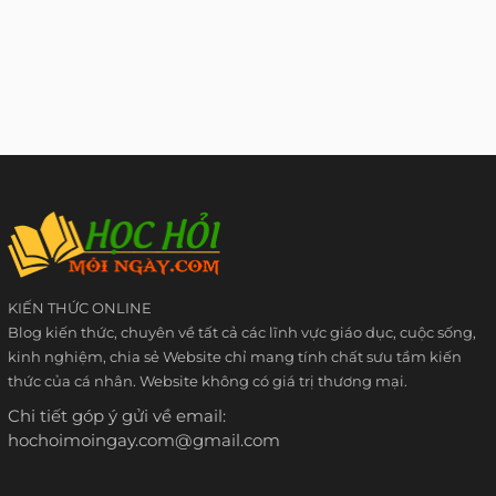
KIẾN THỨC ONLINE
Blog kiến thức, chuyên về tất cả các lĩnh vực giáo dục, cuộc sống,
kinh nghiệm, chia sẻ Website chỉ mang tính chất sưu tầm kiến
thức của cá nhân. Website không có giá trị thương mại.
Chi tiết góp ý gửi về email:
hochoimoingay.com@gmail.com