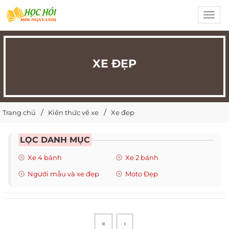
Toggl
navig
XE ĐẸP
Trang chủ
Kiến thức về xe
Xe đẹp
LỌC DANH MỤC
Xe 4 bánh
Xe 2 bánh
Người mẫu và xe đẹp
Moto Đẹp
«
‹