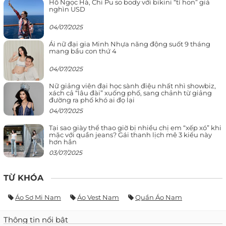
Hồ Ngọc Hà, Chi Pu so body với bikini “tí hon” giá
nghìn USD
04/07/2025
Ái nữ đại gia Minh Nhựa năng động suốt 9 tháng
mang bầu con thứ 4
04/07/2025
Nữ giảng viên đại học sành điệu nhất nhì showbiz,
xách cả “lâu đài” xuống phố, sang chảnh từ giảng
đường ra phố khó ai đọ lại
04/07/2025
Tại sao giày thể thao giờ bị nhiều chị em “xếp xó” khi
mặc với quần jeans? Gái thanh lịch mê 3 kiểu này
hơn hẳn
03/07/2025
TỪ KHÓA
Áo Sơ Mi Nam
Áo Vest Nam
Quần Áo Nam
Thông tin nổi bật