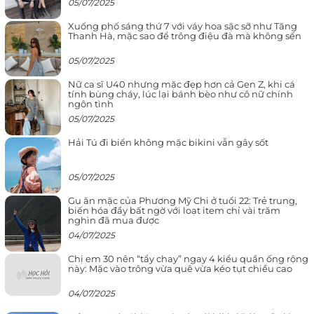
05/07/2025
Xuống phố sáng thứ 7 với váy hoa sặc sỡ như Tăng
Thanh Hà, mặc sao để trông điệu đà mà không sến
05/07/2025
Nữ ca sĩ U40 nhưng mặc đẹp hơn cả Gen Z, khi cá
tính bùng cháy, lúc lại bánh bèo như cô nữ chính
ngôn tình
05/07/2025
Hải Tú đi biển không mặc bikini vẫn gây sốt
05/07/2025
Gu ăn mặc của Phương Mỹ Chi ở tuổi 22: Trẻ trung,
biến hóa đầy bất ngờ với loạt item chỉ vài trăm
nghìn đã mua được
04/07/2025
Chị em 30 nên “tẩy chay” ngay 4 kiểu quần ống rộng
này: Mặc vào trông vừa quê vừa kéo tụt chiều cao
04/07/2025