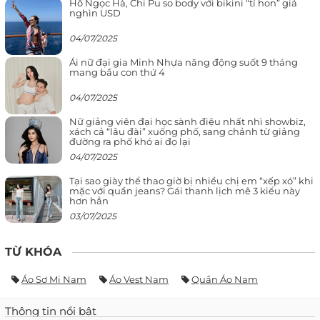
Hồ Ngọc Hà, Chi Pu so body với bikini “tí hon” giá
nghìn USD
04/07/2025
Ái nữ đại gia Minh Nhựa năng động suốt 9 tháng
mang bầu con thứ 4
04/07/2025
Nữ giảng viên đại học sành điệu nhất nhì showbiz,
xách cả “lâu đài” xuống phố, sang chảnh từ giảng
đường ra phố khó ai đọ lại
04/07/2025
Tại sao giày thể thao giờ bị nhiều chị em “xếp xó” khi
mặc với quần jeans? Gái thanh lịch mê 3 kiểu này
hơn hẳn
03/07/2025
TỪ KHÓA
Áo Sơ Mi Nam
Áo Vest Nam
Quần Áo Nam
Thông tin nổi bật