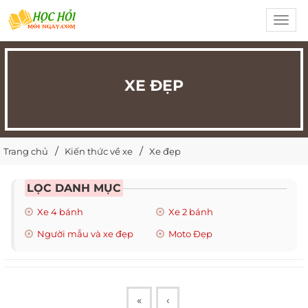
Toggl
navig
XE ĐẸP
Trang chủ
Kiến thức về xe
Xe đẹp
LỌC DANH MỤC
Xe 4 bánh
Xe 2 bánh
Người mẫu và xe đẹp
Moto Đẹp
«
‹