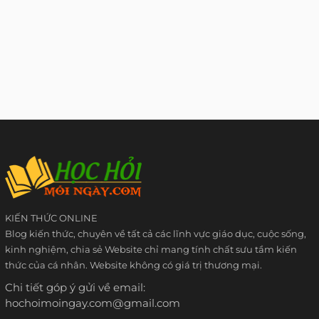
KIẾN THỨC ONLINE
Blog kiến thức, chuyên về tất cả các lĩnh vực giáo dục, cuộc sống,
kinh nghiệm, chia sẻ Website chỉ mang tính chất sưu tầm kiến
thức của cá nhân. Website không có giá trị thương mại.
Chi tiết góp ý gửi về email:
hochoimoingay.com@gmail.com