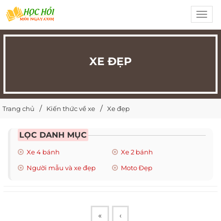
Toggl
navig
XE ĐẸP
Trang chủ
Kiến thức về xe
Xe đẹp
LỌC DANH MỤC
Xe 4 bánh
Xe 2 bánh
Người mẫu và xe đẹp
Moto Đẹp
«
‹