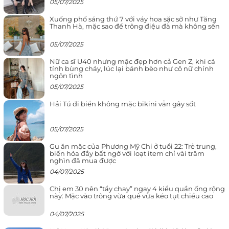
05/07/2025
Xuống phố sáng thứ 7 với váy hoa sặc sỡ như Tăng
Thanh Hà, mặc sao để trông điệu đà mà không sến
05/07/2025
Nữ ca sĩ U40 nhưng mặc đẹp hơn cả Gen Z, khi cá
tính bùng cháy, lúc lại bánh bèo như cô nữ chính
ngôn tình
05/07/2025
Hải Tú đi biển không mặc bikini vẫn gây sốt
05/07/2025
Gu ăn mặc của Phương Mỹ Chi ở tuổi 22: Trẻ trung,
biến hóa đầy bất ngờ với loạt item chỉ vài trăm
nghìn đã mua được
04/07/2025
Chị em 30 nên “tẩy chay” ngay 4 kiểu quần ống rộng
này: Mặc vào trông vừa quê vừa kéo tụt chiều cao
04/07/2025