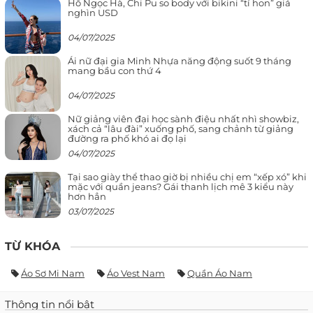
Hồ Ngọc Hà, Chi Pu so body với bikini “tí hon” giá
nghìn USD
04/07/2025
Ái nữ đại gia Minh Nhựa năng động suốt 9 tháng
mang bầu con thứ 4
04/07/2025
Nữ giảng viên đại học sành điệu nhất nhì showbiz,
xách cả “lâu đài” xuống phố, sang chảnh từ giảng
đường ra phố khó ai đọ lại
04/07/2025
Tại sao giày thể thao giờ bị nhiều chị em “xếp xó” khi
mặc với quần jeans? Gái thanh lịch mê 3 kiểu này
hơn hẳn
03/07/2025
TỪ KHÓA
Áo Sơ Mi Nam
Áo Vest Nam
Quần Áo Nam
Thông tin nổi bật