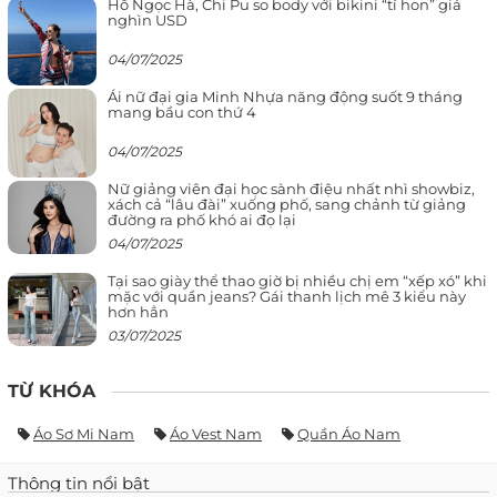
Hồ Ngọc Hà, Chi Pu so body với bikini “tí hon” giá
nghìn USD
04/07/2025
Ái nữ đại gia Minh Nhựa năng động suốt 9 tháng
mang bầu con thứ 4
04/07/2025
Nữ giảng viên đại học sành điệu nhất nhì showbiz,
xách cả “lâu đài” xuống phố, sang chảnh từ giảng
đường ra phố khó ai đọ lại
04/07/2025
Tại sao giày thể thao giờ bị nhiều chị em “xếp xó” khi
mặc với quần jeans? Gái thanh lịch mê 3 kiểu này
hơn hẳn
03/07/2025
TỪ KHÓA
Áo Sơ Mi Nam
Áo Vest Nam
Quần Áo Nam
Thông tin nổi bật