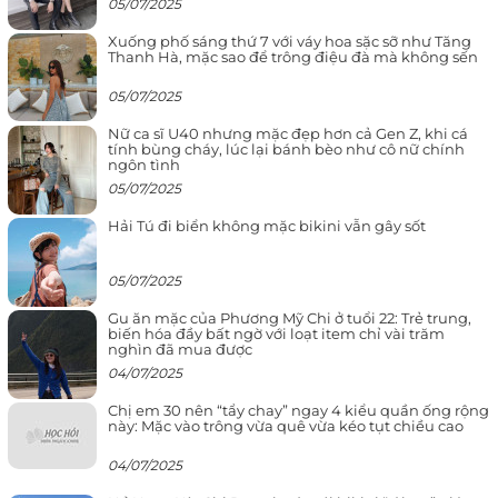
05/07/2025
Xuống phố sáng thứ 7 với váy hoa sặc sỡ như Tăng
Thanh Hà, mặc sao để trông điệu đà mà không sến
05/07/2025
Nữ ca sĩ U40 nhưng mặc đẹp hơn cả Gen Z, khi cá
tính bùng cháy, lúc lại bánh bèo như cô nữ chính
ngôn tình
05/07/2025
Hải Tú đi biển không mặc bikini vẫn gây sốt
05/07/2025
Gu ăn mặc của Phương Mỹ Chi ở tuổi 22: Trẻ trung,
biến hóa đầy bất ngờ với loạt item chỉ vài trăm
nghìn đã mua được
04/07/2025
Chị em 30 nên “tẩy chay” ngay 4 kiểu quần ống rộng
này: Mặc vào trông vừa quê vừa kéo tụt chiều cao
04/07/2025