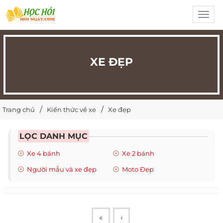
Toggl
navig
XE ĐẸP
Trang chủ
Kiến thức về xe
Xe đẹp
LỌC DANH MỤC
Xe 4 bánh
Xe 2 bánh
Người mẫu và xe đẹp
Moto Đẹp
«
‹