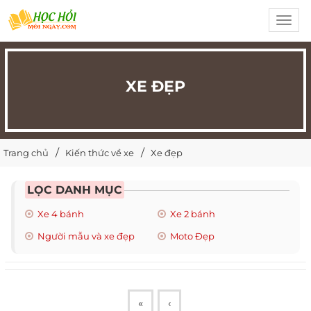
Toggl
navig
XE ĐẸP
Trang chủ
Kiến thức về xe
Xe đẹp
LỌC DANH MỤC
Xe 4 bánh
Xe 2 bánh
Người mẫu và xe đẹp
Moto Đẹp
«
‹