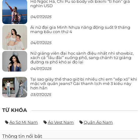
Hồ Ngọc Hà, Chi Pu so body với bikini “tí hon” giá
nghìn USD
04/07/2025
Ái nữ đại gia Minh Nhựa năng động suốt 9 tháng
mang bầu con thứ 4
04/07/2025
Nữ giảng viên đại học sành điệu nhất nhì showbiz,
xách cả “lâu đài” xuống phố, sang chảnh từ giảng
đường ra phố khó ai đọ lại
04/07/2025
Tại sao giày thể thao giờ bị nhiều chị em “xếp xó” khi
mặc với quần jeans? Gái thanh lịch mê 3 kiểu này
hơn hẳn
03/07/2025
TỪ KHÓA
Áo Sơ Mi Nam
Áo Vest Nam
Quần Áo Nam
Thông tin nổi bật