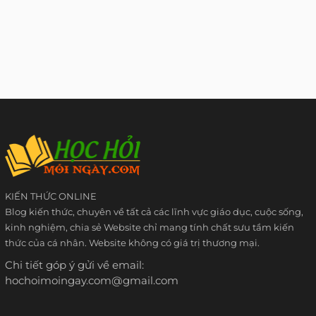
KIẾN THỨC ONLINE
Blog kiến thức, chuyên về tất cả các lĩnh vực giáo dục, cuộc sống,
kinh nghiệm, chia sẻ Website chỉ mang tính chất sưu tầm kiến
thức của cá nhân. Website không có giá trị thương mại.
Chi tiết góp ý gửi về email:
hochoimoingay.com@gmail.com