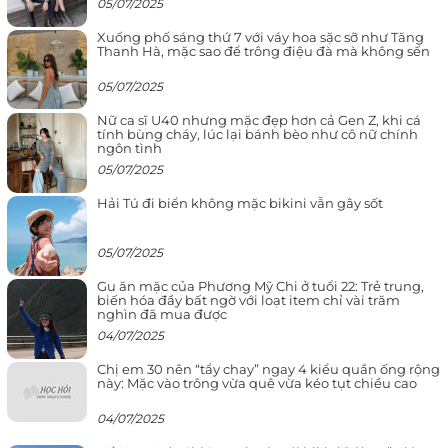
05/07/2025
Xuống phố sáng thứ 7 với váy hoa sặc sỡ như Tăng
Thanh Hà, mặc sao để trông điệu đà mà không sến
05/07/2025
Nữ ca sĩ U40 nhưng mặc đẹp hơn cả Gen Z, khi cá
tính bùng cháy, lúc lại bánh bèo như cô nữ chính
ngôn tình
05/07/2025
Hải Tú đi biển không mặc bikini vẫn gây sốt
05/07/2025
Gu ăn mặc của Phương Mỹ Chi ở tuổi 22: Trẻ trung,
biến hóa đầy bất ngờ với loạt item chỉ vài trăm
nghìn đã mua được
04/07/2025
Chị em 30 nên “tẩy chay” ngay 4 kiểu quần ống rộng
này: Mặc vào trông vừa quê vừa kéo tụt chiều cao
04/07/2025