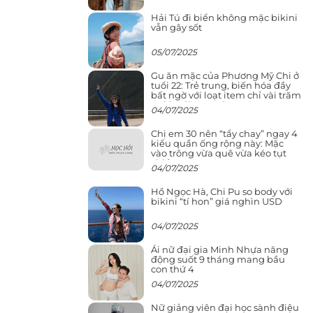
Hải Tú đi biển không mặc bikini
vẫn gây sốt
05/07/2025
Gu ăn mặc của Phương Mỹ Chi ở
tuổi 22: Trẻ trung, biến hóa đầy
bất ngờ với loạt item chỉ vài trăm
nghìn đã mua được
04/07/2025
Chị em 30 nên “tẩy chay” ngay 4
kiểu quần ống rộng này: Mặc
vào trông vừa quê vừa kéo tụt
chiều cao
04/07/2025
Hồ Ngọc Hà, Chi Pu so body với
bikini “tí hon” giá nghìn USD
04/07/2025
Ái nữ đại gia Minh Nhựa năng
động suốt 9 tháng mang bầu
con thứ 4
04/07/2025
Nữ giảng viên đại học sành điệu