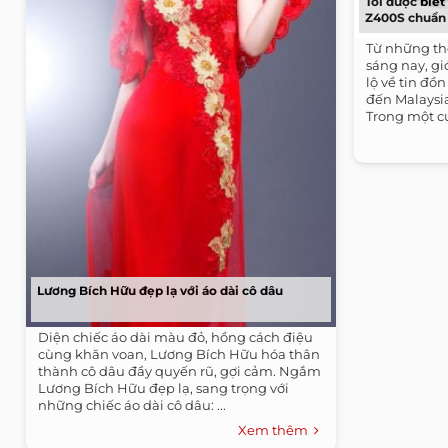
Tôi được biế
Z400S chuẩn b
Từ những th
sáng nay, gi
lộ về tin đồ
đến Malaysia
Trong một cu
Lương Bích Hữu đẹp lạ với áo dài cô dâu
Diện chiếc áo dài màu đỏ, hồng cách điệu
cùng khăn voan, Lương Bích Hữu hóa thân
thành cô dâu đầy quyến rũ, gợi cảm. Ngắm
Lương Bích Hữu đẹp lạ, sang trọng với
những chiếc áo dài cô dâu: ...
Xem thêm