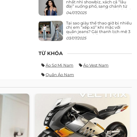
nhất nhì showbiz, xách cả “lâu
đài” xuống phố, sang chảnh từ
giảng đường ra phố khó ai đọ lại
04/07/2025
Tại sao giày thể thao giờ bị nhiều
chị em “xếp xó” khi mặc với
quần jeans? Gái thanh lịch mê 3
kiểu này hơn hẳn
03/07/2025
TỪ KHÓA
Áo Sơ Mi Nam
Áo Vest Nam
Quần Áo Nam