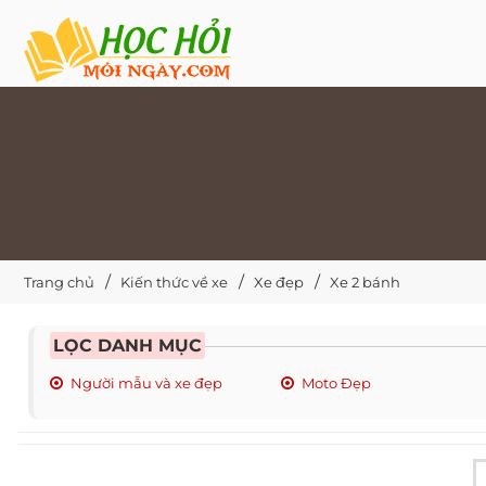
Trang chủ
Kiến thức về xe
Xe đẹp
Xe 2 bánh
LỌC DANH MỤC
Người mẫu và xe đẹp
Moto Đẹp