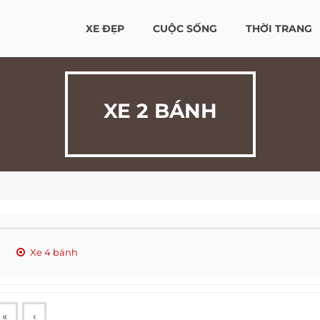
XE ĐẸP
CUỘC SỐNG
THỜI TRANG
XE 2 BÁNH
Xe 4 bánh
«
‹