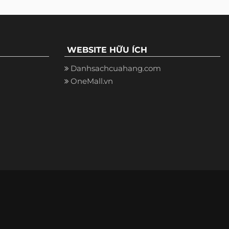
WEBSITE HỮU ÍCH
Danhsachcuahang.com
OneMall.vn