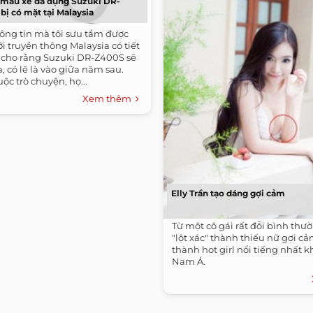
t mẫu xe đa dụng Suzuki DR-
ị có mặt tại Malaysia
ông tin mà tôi sưu tầm được
ới truyền thông Malaysia có tiết
n cho rằng Suzuki DR-Z400S sẽ
, có lẽ là vào giữa năm sau.
ộc trò chuyện, họ...
Xem thêm
Elly Trần tạo dáng gợi cảm
Từ một cô gái rất đỗi bình thườ
"lột xác" thành thiếu nữ gợi cả
thành hot girl nổi tiếng nhất 
Nam Á.