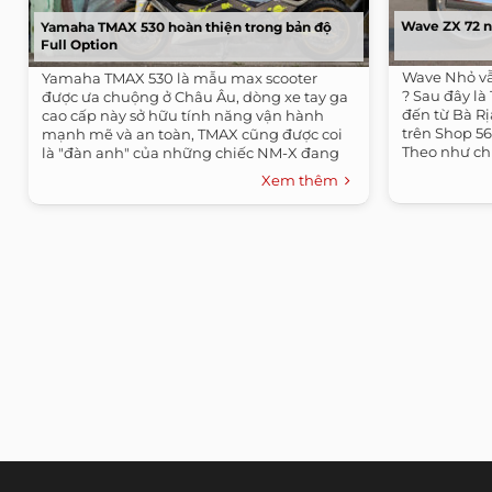
Wave ZX 72 
Yamaha TMAX 530 hoàn thiện trong bản độ
Full Option
Wave Nhỏ vẫ
Yamaha TMAX 530 là mẫu max scooter
? Sau đây là 
được ưa chuộng ở Châu Âu, dòng xe tay ga
đến từ Bà R
cao cấp này sở hữu tính năng vận hành
trên Shop 5
mạnh mẽ và an toàn, TMAX cũng được coi
Theo như chia
là "đàn anh" của những chiếc NM-X đang
bán tại...
Xem thêm