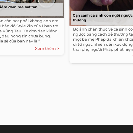
niềm đam mê bất tận
Cận cảnh ca sinh con ngôi ngược
thường
n còn hot phải không anh em
1 bản độ Style Zin của 1 bạn trẻ
Bộ ảnh chân thực về ca sinh c
ịa Vũng Tàu. Xe dọn dàn kiểng
ngược bằng cách đẻ thường tạ
6, đầu nòng zin chưa bung.
một bà mẹ Pháp đã khiến khôn
 sẽ của bạn này là “...
đi từ ngạc nhiên đến xúc động.
Xem thêm
thai phụ người Pháp phát hiện.