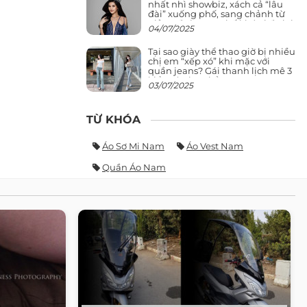
nhất nhì showbiz, xách cả “lâu
đài” xuống phố, sang chảnh từ
giảng đường ra phố khó ai đọ lại
04/07/2025
Tại sao giày thể thao giờ bị nhiều
chị em “xếp xó” khi mặc với
quần jeans? Gái thanh lịch mê 3
kiểu này hơn hẳn
03/07/2025
TỪ KHÓA
Áo Sơ Mi Nam
Áo Vest Nam
Quần Áo Nam