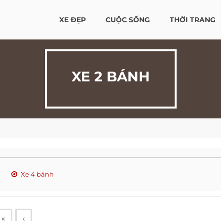
XE ĐẸP
CUỘC SỐNG
THỜI TRANG
XE 2 BÁNH
Xe 4 bánh
«
‹