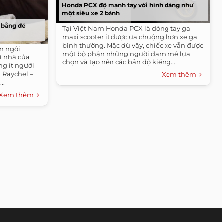
Honda PCX độ mạnh tay với hình dáng như
một siêu xe 2 bánh
 bằng đẻ
Tại Việt Nam Honda PCX là dòng tay ga
maxi scooter ít được ưa chuộng hơn xe ga
bình thường. Mặc dù vậy, chiếc xe vẫn được
on ngôi
một bộ phận những người đam mê lựa
i nhà của
chọn và tạo nên các bản độ kiểng...
g ít người
 Raychel –
Xem thêm
..
Xem thêm