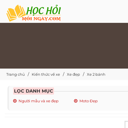
Trang chủ
Kiến thức về xe
Xe đẹp
Xe 2 bánh
LỌC DANH MỤC
Người mẫu và xe đẹp
Moto Đẹp