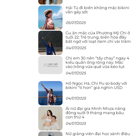
Hải Tú đi biển không mặc bikini
vẫn gây sốt
05/07/2025
Gu ăn mặc của Phương Mỹ Chi ở
tuổi 22: Trẻ trung, biến hóa đầy
bất ngờ với loạt item chỉ vài trăm
nghìn đã mua được
04/07/2025
Chị em 30 nên “tẩy chay” ngay 4
kiểu quần ống rộng này: Mặc
vào trông vừa quê vừa kéo tụt
chiều cao
04/07/2025
Hồ Ngọc Hà, Chi Pu so body với
bikini “tí hon” giá nghìn USD
04/07/2025
Ái nữ đại gia Minh Nhựa năng
động suốt 9 tháng mang bầu
con thứ 4
04/07/2025
Nữ giảng viên đại học sành điệu